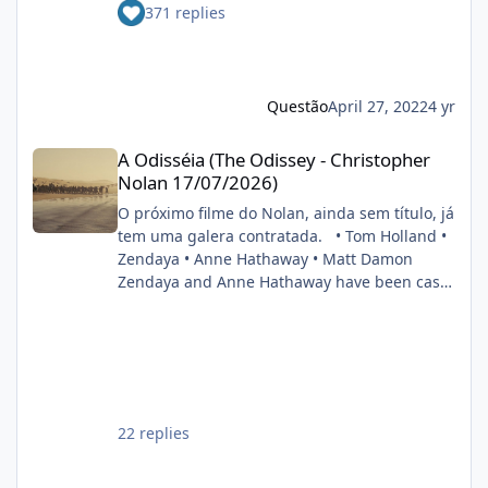
smileys/smiley4.gif
371 replies
Reeves. A vindoura adaptação dos
cinéfilo2012-05-16 20:39:06
quadrinhos da DC terá o retorno do cineasta
na direção, bem como do astro Robert
Pattinson ao capuz do Cavaleiro das Trevas. O
anúncio foi feito durante painel do estúdio da
Questão
April 27, 2022
4 yr
CinemaCon 2022. FONTE: OMELETE
A Odisséia (The Odissey - Christopher Nolan 17/07/2026)
A Odisséia (The Odissey - Christopher
Nolan 17/07/2026)
O próximo filme do Nolan, ainda sem título, já
tem uma galera contratada. • Tom Holland •
Zendaya • Anne Hathaway • Matt Damon
Zendaya and Anne Hathaway have been cast
in Christopher Nolan’s next film. Also starring
Tom Holland and Matt Damon. (Source:
Deadline) pic.twitter.com/DgwWlBhUxF —
DiscussingFilm (@DiscussingFilm) November
8, 2024
22 replies