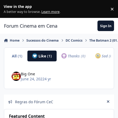
Jump to content
View in the app
×
Di
A better way to browse.
Learn more
.
Forum Cinema em Cena
Sign In
Home
Sucessos do Cinema
DC Comics
The Batman 2 (01.
All
(1)
Like
(1)
Thanks
(0)
Sad
(0)
Big One
June 24, 2022
4 yr
Announcements
Regras do Fórum CeC
Hide
Featured Content