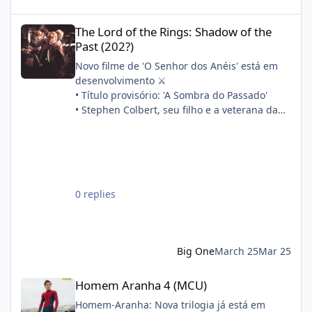
The Lord of the Rings: Shadow of the Past (202?)
The Lord of the Rings: Shadow of the
Past (202?)
Novo filme de 'O Senhor dos Anéis' está em
desenvolvimento ⚔️
• Título provisório: 'A Sombra do Passado'
• Stephen Colbert, seu filho e a veterana da
franquia Philippa Boyens estão escrevendo o
roteiro em conjunto
• A produção começará após 'A Caçada a
Gollum'
Sinopse oficial:
0 replies
"Quatorze anos após a morte de Frodo, Sam,
Merry e Pippin partem para refazer os
primeiros passos de sua aventura. Enquanto
isso, a filha de Sam, Elanor, descobre um
Big One
March 25
Mar 25
segredo há muito enterrado e está
determinada a desvendar por que a Guerra
Homem Aranha 4 (MCU)
Homem Aranha 4 (MCU)
do Anel quase foi perdida antes mesmo de
começar."
Homem-Aranha: Nova trilogia já está em