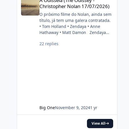
A Odisséia (The Odissey -
cinéfilo2012-05-16 20:39:06
painel do estúdio da CinemaCon
Christopher Nolan 17/07/2026)
2022. FONTE: OMELETE
O próximo filme do Nolan, ainda sem
título, já tem uma galera contratada.
• Tom Holland • Zendaya • Anne
Hathaway • Matt Damon Zendaya
and Anne Hathaway have been cast
22 replies
in Christopher Nolan’s next film. Also
starring Tom Holland and Matt
Damon. (Source: Deadline)
pic.twitter.com/DgwWlBhUxF —
DiscussingFilm (@DiscussingFilm)
November 8, 2024
Big One
November 9, 2024
1 yr
View All