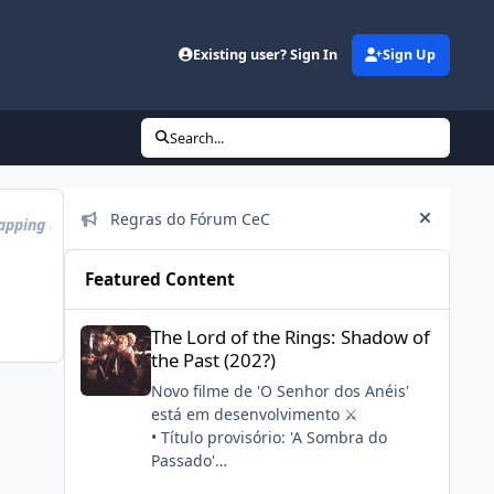
Existing user? Sign In
Sign Up
Search...
Announcements
Regras do Fórum CeC
apping
(0)
eyes
(0)
facepalm
(0)
hearteye
Hide an
Featured Content
The Lord of the Rings: Shadow of the Past (202?)
The Lord of the Rings: Shadow of
the Past (202?)
Novo filme de 'O Senhor dos Anéis'
está em desenvolvimento ⚔️
• Título provisório: 'A Sombra do
Passado'
• Stephen Colbert, seu filho e a