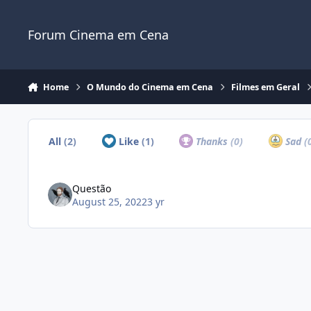
Jump to content
Forum Cinema em Cena
Home
O Mundo do Cinema em Cena
Filmes em Geral
All
(2)
Like
(1)
Thanks
(0)
Sad
(
Questão
August 25, 2022
3 yr