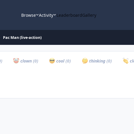
Browse
Activity
Leaderboard
Gallery
Pac Man (live-action)
0)
clown
(0)
cool
(0)
thinking
(0)
cl