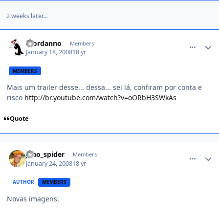
2 weeks later...
comment_674664
Giordanno
Members
January 18, 2008
18 yr
MEMBERS
Mais um trailer desse... dessa... sei lá, confiram por conta e
risco
http://br.youtube.com/watch?v=oORbH3SWkAs
Quote
comment_679423
joao_spider
Members
January 24, 2008
18 yr
AUTHOR
MEMBERS
Novas imagens: