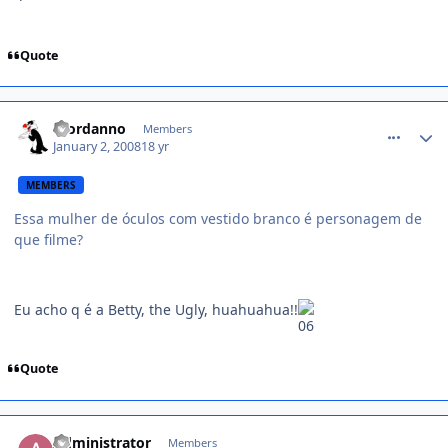
Quote
comment_659483
Giordanno
Members
January 2, 2008
18 yr
MEMBERS
Essa mulher de óculos com vestido branco é personagem de
que filme?
Eu acho q é a Betty, the Ugly, huahuahua!!
Quote
comment_659490
Administrator
Members