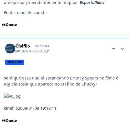
até que surpreendentemente original:
Espartalhões
.
Fonte: omelete.com.br
Quote
comment_664332
cinéfilo
Members
January 8, 2008
18 yr
MEMBERS
será que essa que tá sacaneando Britney Spears no filme é
aquela sósia que aparece no O Filho de Chucky?
cinéfilo2008-01-08 19:19:11
Quote