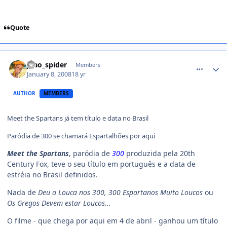
Quote
comment_663294
joao_spider
Members
January 8, 2008
18 yr
AUTHOR
MEMBERS
Meet the Spartans já tem título e data no Brasil
Paródia de 300 se chamará Espartalhões por aqui
Meet the Spartans
, paródia de
300
produzida pela 20th
Century Fox, teve o seu título em português e a data de
estréia no Brasil definidos.
Nada de
Deu a Louca nos 300,
300 Espartanos Muito Loucos
ou
Os Gregos Devem estar Loucos...
O filme - que chega por aqui em 4 de abril - ganhou um título