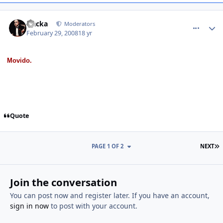
comment_704125
Nacka
Moderators
February 29, 2008
18 yr
Movido.
Quote
PAGE 1 OF 2
NEXT
Join the conversation
You can post now and register later. If you have an account,
sign in now
to post with your account.