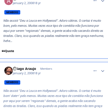
January 2, 2008
18 yr
MEMBERS
Não assisti "Deu a Louca em Hollywood". Adoro sátiras. O cartaz é muito
bom, pelo menos. Muitas vezes esse tipo de comédia não funciona por
aqui por serem "regionais" demais, a gente acaba não sacando direito as
tiradas. Claro, isso quando as piadas realmente não tem graça nenhuma,
hehe...
Quote
comment_659492
Thiago Araujo
Members
January 2, 2008
18 yr
MEMBERS
Não assisti "Deu a Louca em Hollywood". Adoro sátiras. O cartaz é muito
bom' date=' pelo menos. Muitas vezes esse tipo de comédia não funciona
por aqui por serem "regionais" demais, a gente acaba não sacando
direito as tiradas. Claro, isso quando as piadas realmente não tem graça