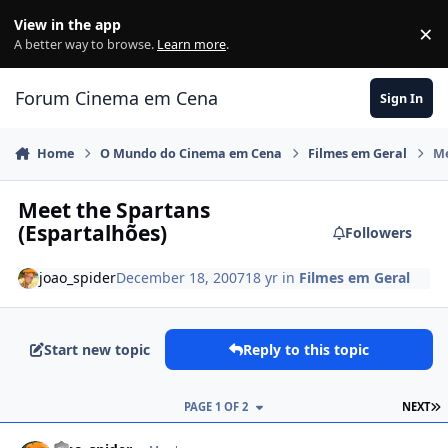
Jump to content
View in the app
×
Di
A better way to browse.
Learn more
.
Forum Cinema em Cena
Sign In
Home
O Mundo do Cinema em Cena
Filmes em Geral
Me
Meet the Spartans
(Espartalhões)
Followers
joao_spider
December 18, 2007
18 yr
in
Filmes em Geral
Start new topic
Reply to this topic
PAGE 1 OF 2
NEXT
comment_652973