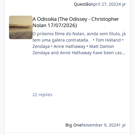
anúncio foi feito durante painel do estúdio da
Questão
April 27, 2022
4 yr
CinemaCon 2022. FONTE: OMELETE
A Odisséia (The Odissey - Christopher Nolan 17/07/2026)
A Odisséia (The Odissey - Christopher
Nolan 17/07/2026)
O próximo filme do Nolan, ainda sem título, já
tem uma galera contratada. • Tom Holland •
Zendaya • Anne Hathaway • Matt Damon
Zendaya and Anne Hathaway have been cast
in Christopher Nolan’s next film. Also starring
Tom Holland and Matt Damon. (Source:
Deadline) pic.twitter.com/DgwWlBhUxF —
DiscussingFilm (@DiscussingFilm) November
8, 2024
22 replies
Big One
November 9, 2024
1 yr