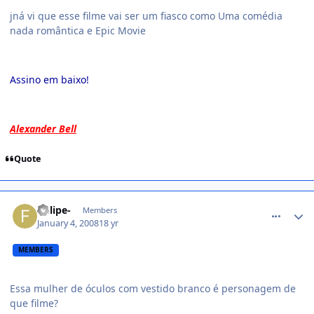
jná vi que esse filme vai ser um fiasco como Uma comédia
nada romântica e Epic Movie
Assino em baixo!
Alexander Bell
Quote
comment_661183
-felipe-
Members
January 4, 2008
18 yr
MEMBERS
Essa mulher de óculos com vestido branco é personagem de
que filme?