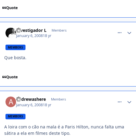
Quote
comment_661768
Investigador L
Members
January 6, 2008
18 yr
MEMBERS
Que bosta.
Quote
comment_661787
andrewashere
Members
January 6, 2008
18 yr
MEMBERS
A loira com o cão na mala é a Paris Hilton, nunca falta uma
sátira a ela em filmes deste tipo.