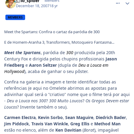
joao_spider
Members
December 18, 2007
18 yr
MEMBERS
Meet the Spartans: Confira o cartaz da paródia de 300
E de Homem-Aranha 3, Transformers, Motoqueiro Fantasma...
Meet the Spartans
, paródia de
300
produzida pela 20th
Century Fox e dirigida pelos chupins profissionais
Jason
Friedberg
e
Aaron Seltzer
(dupla de
Deu a Louca em
Hollywood
), acaba de ganhar o seu pôster.
Confira na galeria a imagem e tente identificar todas as
referências (e aqui no Omelete abrimos as apostas para
adivinhar qual será o "criativo" nome que o filme terá por aqui
-
Deu a Louca nos 300
?
300 Muito Loucos
?
Os Gregos Devem estar
Loucos
? Invente também o seu).
Carmen Electra
,
Kevin Sorbo
,
Sean Maguire
,
Diedrich Bader
,
Jim Piddock
,
Travis Van Winkle
,
Greg Ellis
e
Method Man
estão no elenco, além de
Ken Davitian
(
Borat
), impagável