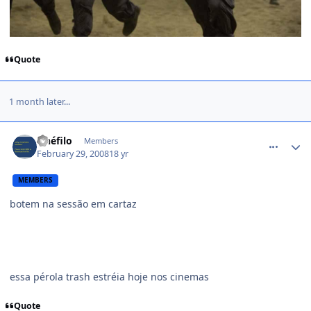
Quote
1 month later...
comment_703616
cinéfilo
Members
February 29, 2008
18 yr
MEMBERS
botem na sessão em cartaz
essa pérola trash estréia hoje nos cinemas
Quote