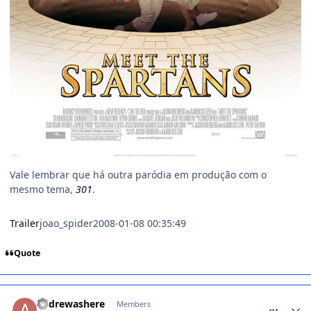
Vale lembrar que há outra paródia em produção com o
mesmo tema,
301
.
Trailer
joao_spider2008-01-08 00:35:49
Quote
comment_653023
andrewashere
Members