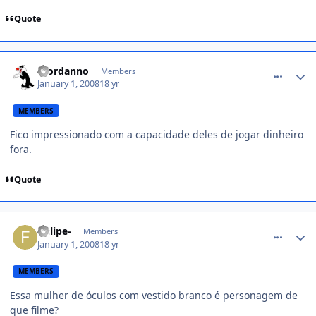
Quote
comment_659303
Giordanno
Members
January 1, 2008
18 yr
MEMBERS
Fico impressionado com a capacidade deles de jogar dinheiro
fora.
Quote
comment_659305
-felipe-
Members
January 1, 2008
18 yr
MEMBERS
Essa mulher de óculos com vestido branco é personagem de
que filme?