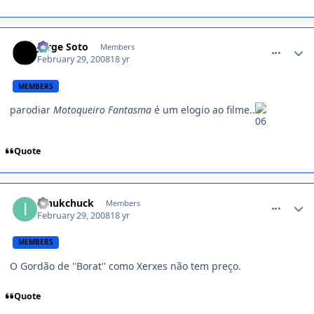
comment_703619
Jorge Soto
Members
February 29, 2008
18 yr
MEMBERS
parodiar
Motoqueiro Fantasma
é um elogio ao filme..
Quote
comment_703678
innukchuck
Members
February 29, 2008
18 yr
MEMBERS
O Gordão de ''Borat'' como Xerxes não tem preço.
Quote