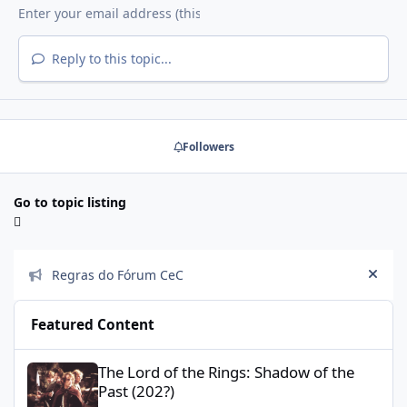
Reply to this topic...
Followers
Go to topic listing
Announcements
Regras do Fórum CeC
Hide
Featured Content
The Lord of the Rings: Shadow of the Past (202?)
The Lord of the Rings: Shadow of the
Past (202?)