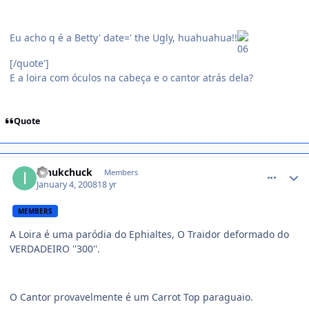
Eu acho q é a Betty' date=' the Ugly, huahuahua!!
[/quote']
E a loira com óculos na cabeça e o cantor atrás dela?
Quote
comment_661188
innukchuck
Members
January 4, 2008
18 yr
MEMBERS
A Loira é uma paródia do Ephialtes, O Traidor deformado do
VERDADEIRO ''300''.
O Cantor provavelmente é um Carrot Top paraguaio.