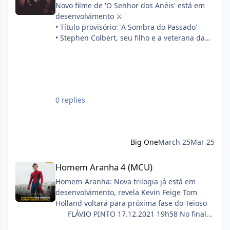
Novo filme de 'O Senhor dos Anéis' está em
desenvolvimento ⚔️
• Título provisório: 'A Sombra do Passado'
• Stephen Colbert, seu filho e a veterana da
franquia Philippa Boyens estão escrevendo o
roteiro em conjunto
• A produção começará após 'A Caçada a
Gollum'
Sinopse oficial:
0 replies
"Quatorze anos após a morte de Frodo, Sam,
Merry e Pippin partem para refazer os
primeiros passos de sua aventura. Enquanto
isso, a filha de Sam, Elanor, descobre um
Big One
March 25
Mar 25
segredo há muito enterrado e está
determinada a desvendar por que a Guerra
Homem Aranha 4 (MCU)
Homem Aranha 4 (MCU)
do Anel quase foi perdida antes mesmo de
começar."
Homem-Aranha: Nova trilogia já está em
desenvolvimento, revela Kevin Feige Tom
Holland voltará para próxima fase do Teioso
FLÁVIO PINTO 17.12.2021 19h58 No final
de novembro, foi revelado que o Tom