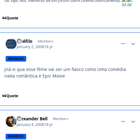
Ou seja: Nós, membros de um fórum sobre cinema (teoricamente).
Quote
comment_659799
cinéfilo
Members
January 2, 2008
18 yr
MEMBERS
jná vi que esse filme vai ser um fiasco como Uma comédia
nada romântica e Epic Movie
Quote
comment_660628
Alexander Bell
Members
January 4, 2008
18 yr
MEMBERS