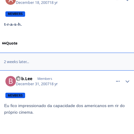
December 18, 2007
18 yr
MEMBERS
t-r-a-s-h.
Quote
2 weeks later...
comment_659171
Bob.Lee
Members
December 31, 2007
18 yr
MEMBERS
Eu fico impressionado da capacidade dos americanos em rir do
próprio cinema.