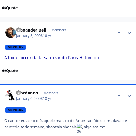
Quote
comment_661454
Alexander Bell
Members
January 5, 2008
18 yr
MEMBERS
A loira corcunda tá satirizando Paris Hilton. =p
Quote
comment_661740
Giordanno
Members
January 6, 2008
18 yr
MEMBERS
O cantor eu acho q é aquele maluco do American Idols q mudava de
pentedo toda semana, shanzaia shanaia
, algo assim!!