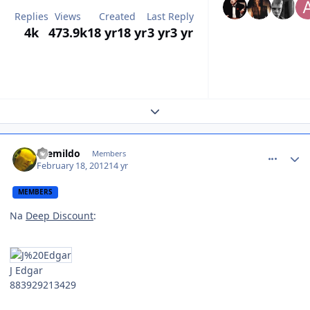
Replies
Views
Created
Last Reply
4k
473.9k
18 yr
18 yr
3 yr
3 yr
Expand topic overview
comment_1287378
Cremildo
Members
February 18, 2012
14 yr
MEMBERS
Na
Deep Discount
:
J Edgar
883929213429