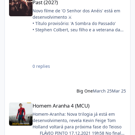
Past (202?)
Novo filme de 'O Senhor dos Anéis' está em
desenvolvimento ⚔️
• Título provisório: 'A Sombra do Passado'
• Stephen Colbert, seu filho e a veterana da
franquia Philippa Boyens estão escrevendo o
roteiro em conjunto
• A produção começará após 'A Caçada a
Gollum'
Sinopse oficial:
0 replies
"Quatorze anos após a morte de Frodo, Sam,
Merry e Pippin partem para refazer os
primeiros passos de sua aventura. Enquanto
isso, a filha de Sam, Elanor, descobre um
Big One
March 25
Mar 25
segredo há muito enterrado e está
determinada a desvendar por que a Guerra
Homem Aranha 4 (MCU)
Homem Aranha 4 (MCU)
do Anel quase foi perdida antes mesmo de
começar."
Homem-Aranha: Nova trilogia já está em
desenvolvimento, revela Kevin Feige Tom
Holland voltará para próxima fase do Teioso
FLÁVIO PINTO 17.12.2021 19h58 No final