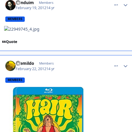
Minduim
Members
February 19, 2012
14 yr
MEMBERS
Quote
comment_1287710
Cremildo
Members
February 22, 2012
14 yr
MEMBERS