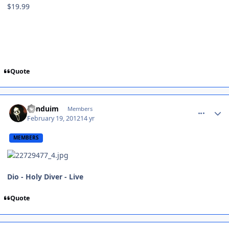
$19.99
Quote
comment_1287450
Minduim
Members
February 19, 2012
14 yr
MEMBERS
Dio - Holy Diver - Live
Quote
comment_1287452