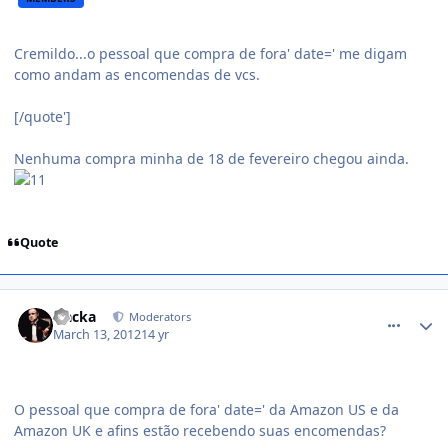
Cremildo...o pessoal que compra de fora' date=' me digam
como andam as encomendas de vcs.
[/quote']
Nenhuma compra minha de 18 de fevereiro chegou ainda.
Quote
comment_1289975
Nacka
Moderators
March 13, 2012
14 yr
O pessoal que compra de fora' date=' da Amazon US e da
Amazon UK e afins estão recebendo suas encomendas?