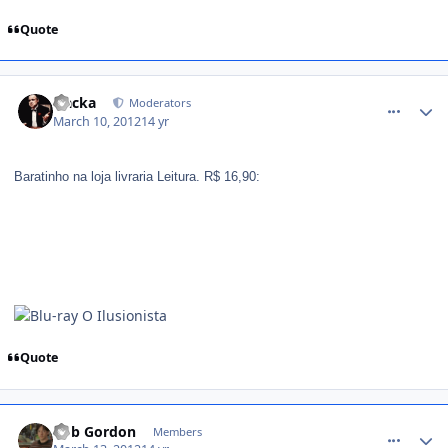
Quote
comment_1289750
Nacka
Moderators
March 10, 2012
14 yr
Baratinho na loja livraria Leitura. R$ 16,90:
Quote
comment_1289964
Rob Gordon
Members