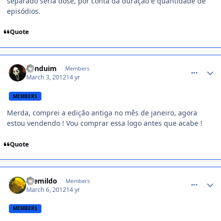
separado seria dose, por conta da duração e quantidade de
episódios.
Quote
comment_1289240
Minduim
Members
March 3, 2012
14 yr
MEMBERS
Merda, comprei a edição antiga no mês de janeiro, agora
estou vendendo ! Vou comprar essa logo antes que acabe !
Quote
comment_1289546
Cremildo
Members
March 6, 2012
14 yr
MEMBERS