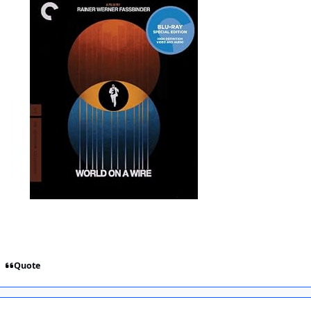
Quote
comment_1287459