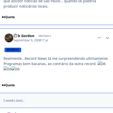
que assistir notícias de São Paulo... quando se poderia
produzir noticiários locais.
Quote
comment_826515
Rob Gordon
Members
September 9, 2008
17 yr
MEMBERS
Realmente...Record News tá me surpreendendo ultimamente.
Programas bem bacanas, ao contrário da outra record.
Quote
5 weeks later...
comment_845728