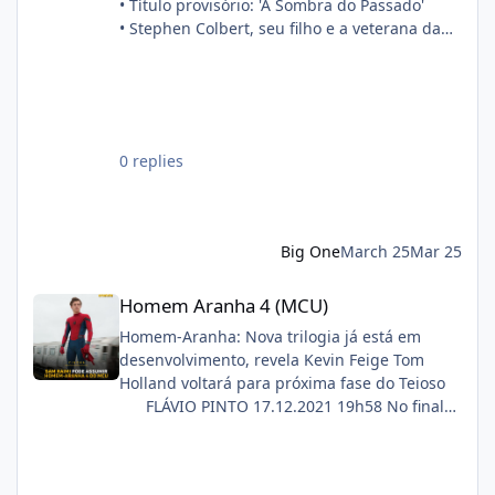
• Título provisório: 'A Sombra do Passado'
• Stephen Colbert, seu filho e a veterana da
franquia Philippa Boyens estão escrevendo o
roteiro em conjunto
• A produção começará após 'A Caçada a
Gollum'
Sinopse oficial:
0 replies
"Quatorze anos após a morte de Frodo, Sam,
Merry e Pippin partem para refazer os
primeiros passos de sua aventura. Enquanto
isso, a filha de Sam, Elanor, descobre um
Big One
March 25
Mar 25
segredo há muito enterrado e está
determinada a desvendar por que a Guerra
Homem Aranha 4 (MCU)
Homem Aranha 4 (MCU)
do Anel quase foi perdida antes mesmo de
começar."
Homem-Aranha: Nova trilogia já está em
desenvolvimento, revela Kevin Feige Tom
Holland voltará para próxima fase do Teioso
FLÁVIO PINTO 17.12.2021 19h58 No final
de novembro, foi revelado que o Tom
Holland voltaria a interpretar o Teioso em
uma nova trilogia para o estúdio. E em