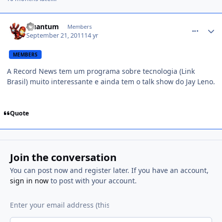
comment_1272627
Quantum
Members
September 21, 2011
14 yr
MEMBERS
A Record News tem um programa sobre tecnologia (Link
Brasil) muito interessante e ainda tem o talk show do Jay Leno.
Quote
Join the conversation
You can post now and register later. If you have an account,
sign in now
to post with your account.