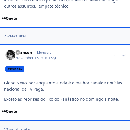
outros assuntos...empate técnico.
Quote
2 weeks later...
comment_1192755
Bronson
Members
November 15, 2010
15 yr
MEMBERS
Globo News por enquanto ainda é o melhor canalde notícias
nacional da Tv Paga.
Exceto as reprises do lixo do Fanástico no domingo a noite.
Quote
10 months later...