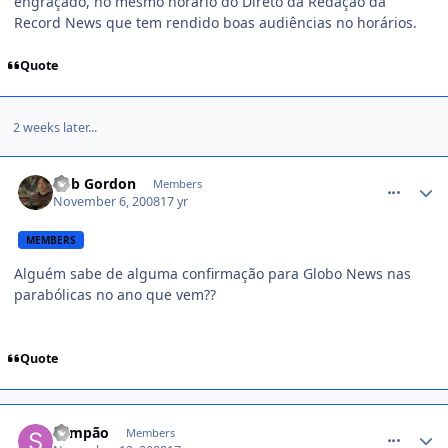
engraçado, no mesmo horário do Direto da Redação da
Record News que tem rendido boas audiências no horários.
Quote
2 weeks later...
comment_868509
Rob Gordon
Members
November 6, 2008
17 yr
MEMBERS
Alguém sabe de alguma confirmação para Globo News nas
parabólicas no ano que vem??
Quote
comment_872569
Sampão
Members