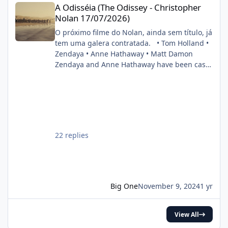
A Odisséia (The Odissey - Christopher
Nolan 17/07/2026)
O próximo filme do Nolan, ainda sem título, já
tem uma galera contratada. • Tom Holland •
Zendaya • Anne Hathaway • Matt Damon
Zendaya and Anne Hathaway have been cast
in Christopher Nolan’s next film. Also starring
Tom Holland and Matt Damon. (Source:
Deadline) pic.twitter.com/DgwWlBhUxF —
DiscussingFilm (@DiscussingFilm) November
8, 2024
22 replies
Big One
November 9, 2024
1 yr
View All