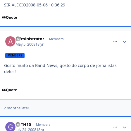
SIR ALECIO2008-05-06 10:36:29
Quote
comment_751043
Administrator
Members
May 5, 2008
18 yr
MEMBERS
Gosto muito da Band News, gosto do corpo de jornalistas
deles!
Quote
2 months later...
comment_798707
GFTH10
Members
July 24, 2008
18 yr