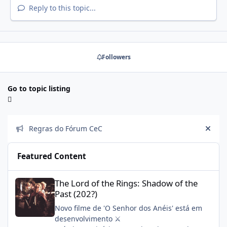
Reply to this topic...
Followers
Go to topic listing
Announcements
Regras do Fórum CeC
Hide
Featured Content
The Lord of the Rings: Shadow of the Past (202?)
The Lord of the Rings: Shadow of the
Past (202?)
Novo filme de 'O Senhor dos Anéis' está em
desenvolvimento ⚔️