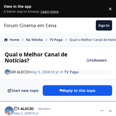
Jump to content
View in the app
×
Di
A better way to browse.
Learn more
.
Forum Cinema em Cena
Sign In
Home
Na Telinha
TV Paga
Qual o Melhor Canal de Notí
Qual o Melhor Canal de
Notícias?
Followers
SIR ALECIO
May 3, 2008
18 yr
in
TV Paga
Start new topic
Reply to this topic
comment_750198
SIR ALECIO
Members
May 3, 2008
18 yr