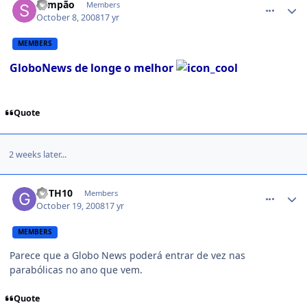
Sampão
Members
October 8, 2008
17 yr
MEMBERS
GloboNews de longe o melhor
Quote
2 weeks later...
comment_854236
GFTH10
Members
October 19, 2008
17 yr
MEMBERS
Parece que a Globo News poderá entrar de vez nas
parabólicas no ano que vem.
Quote