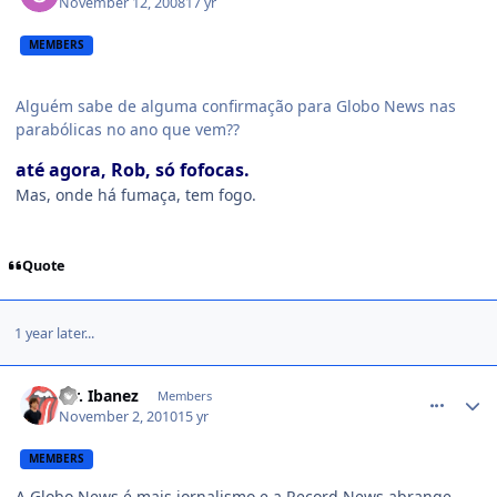
November 12, 2008
17 yr
MEMBERS
Alguém sabe de alguma confirmação para Globo News nas
parabólicas no ano que vem??
até agora, Rob, só fofocas.
Mas, onde há fumaça, tem fogo.
Quote
1 year later...
comment_1186187
Mr. Ibanez
Members
November 2, 2010
15 yr
MEMBERS
A Globo News é mais jornalismo,e a Record News abrange