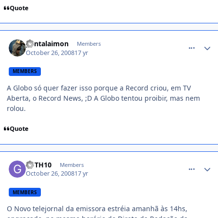
Quote
comment_858465
pantalaimon
Members
October 26, 2008
17 yr
MEMBERS
A Globo só quer fazer isso porque a Record criou, em TV
Aberta, o Record News, ;D A Globo tentou proibir, mas nem
rolou.
Quote
comment_858674
GFTH10
Members
October 26, 2008
17 yr
MEMBERS
O Novo telejornal da emissora estréia amanhã às 14hs,