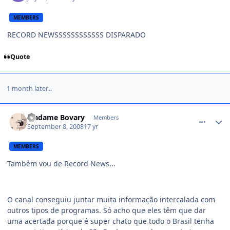
MEMBERS
RECORD NEWSSSSSSSSSSSS DISPARADO
Quote
1 month later...
comment_826275
Madame Bovary
Members
September 8, 2008
17 yr
MEMBERS
Também vou de Record News...
O canal conseguiu juntar muita informação intercalada com
outros tipos de programas. Só acho que eles têm que dar
uma acertada porque é super chato que todo o Brasil tenha