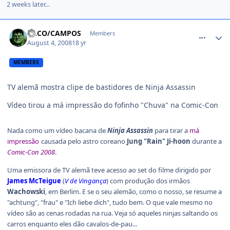
2 weeks later...
comment_806600
CACO/CAMPOS
Members
August 4, 2008
18 yr
MEMBERS
TV alemã mostra clipe de bastidores de Ninja Assassin
Vídeo tirou a má impressão do fofinho "Chuva" na Comic-Con
Nada como um vídeo bacana de
Ninja Assassin
para tirar a
má
impressão
causada pelo astro coreano
Jung "Rain" Ji-hoon
durante a
Comic-Con 2008
.
Uma emissora de TV alemã teve acesso ao set do filme dirigido por
James McTeigue
(
V de Vingança
) com produção dos irmãos
Wachowski
, em Berlim. E se o seu alemão, como o nosso, se resume a
"achtung", "frau" e "Ich liebe dich", tudo bem. O que vale mesmo no
vídeo são as cenas rodadas na rua. Veja só aqueles ninjas saltando os
carros enquanto eles dão cavalos-de-pau...