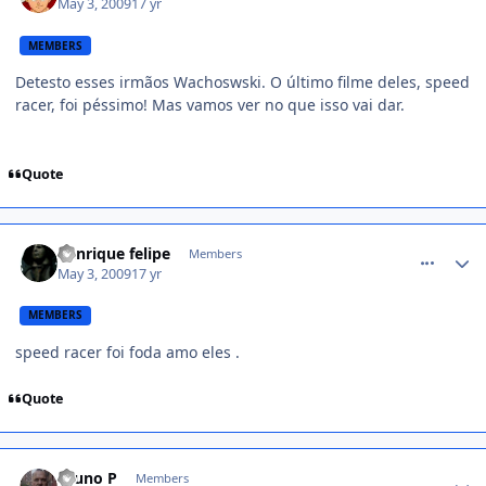
May 3, 2009
17 yr
MEMBERS
Detesto esses irmãos Wachoswski. O último filme deles, speed
racer, foi péssimo! Mas vamos ver no que isso vai dar.
Quote
comment_960266
henrique felipe
Members
May 3, 2009
17 yr
MEMBERS
speed racer foi foda amo eles .
Quote
comment_960274
Bruno P
Members