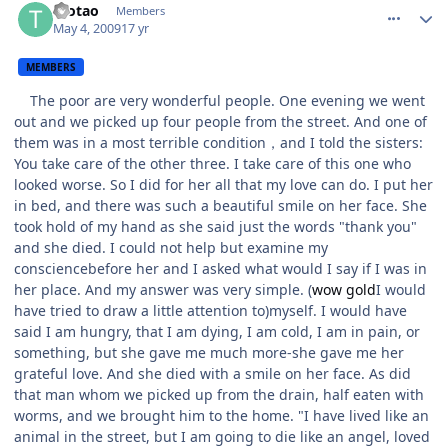
taotao
Members
May 4, 2009
17 yr
MEMBERS
The poor are very wonderful people. One evening we went
out and we picked up four people from the street. And one of
them was in a most terrible condition，and I told the sisters:
You take care of the other three. I take care of this one who
looked worse. So I did for her all that my love can do. I put her
in bed, and there was such a beautiful smile on her face. She
took hold of my hand as she said just the words "thank you"
and she died. I could not help but examine my
consciencebefore her and I asked what would I say if I was in
her place. And my answer was very simple. (
wow gold
I would
have tried to draw a little attention to)myself. I would have
said I am hungry, that I am dying, I am cold, I am in pain, or
something, but she gave me much more-she gave me her
grateful love. And she died with a smile on her face. As did
that man whom we picked up from the drain, half eaten with
worms, and we brought him to the home. "I have lived like an
animal in the street, but I am going to die like an angel, loved