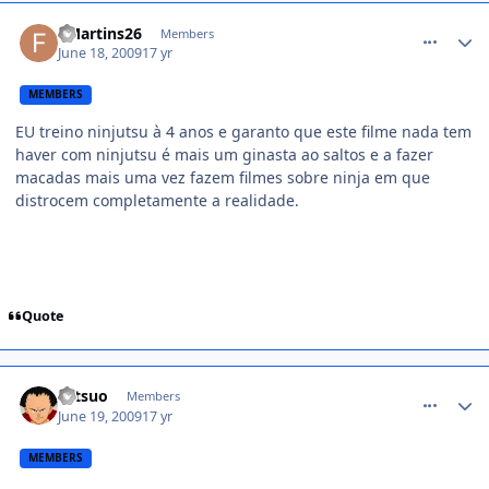
comment_979589
FMartins26
Members
June 18, 2009
17 yr
MEMBERS
EU treino ninjutsu à 4 anos e garanto que este filme nada tem
haver com ninjutsu é mais um ginasta ao saltos e a fazer
macadas mais uma vez fazem filmes sobre ninja em que
distrocem completamente a realidade.
Quote
comment_980149
Tetsuo
Members
June 19, 2009
17 yr
MEMBERS