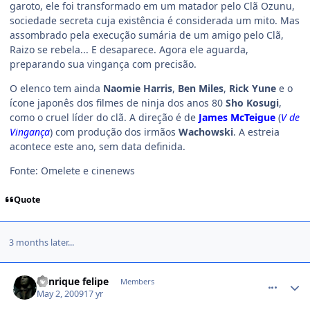
garoto, ele foi transformado em um matador pelo Clã Ozunu,
sociedade secreta cuja existência é considerada um mito. Mas
assombrado pela execução sumária de um amigo pelo Clã,
Raizo se rebela... E desaparece. Agora ele aguarda,
preparando sua vingança com precisão.
O elenco tem ainda
Naomie Harris
,
Ben Miles
,
Rick Yune
e o
ícone japonês dos filmes de ninja dos anos 80
Sho Kosugi
,
como o cruel líder do clã. A direção é de
James McTeigue
(
V de
Vingança
) com produção dos irmãos
Wachowski
. A estreia
acontece este ano, sem data definida.
Fonte: Omelete e cinenews
Quote
3 months later...
comment_960092
henrique felipe
Members
May 2, 2009
17 yr