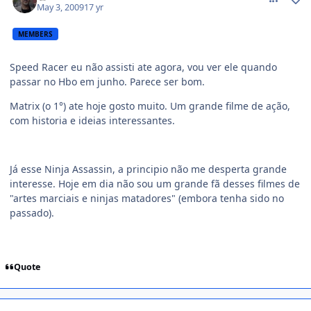
May 3, 2009
17 yr
MEMBERS
Speed Racer eu não assisti ate agora, vou ver ele quando
passar no Hbo em junho. Parece ser bom.
Matrix (o 1°) ate hoje gosto muito. Um grande filme de ação,
com historia e ideias interessantes.
Já esse Ninja Assassin, a principio não me desperta grande
interesse. Hoje em dia não sou um grande fã desses filmes de
"artes marciais e ninjas matadores" (embora tenha sido no
passado).
Quote
comment_960909