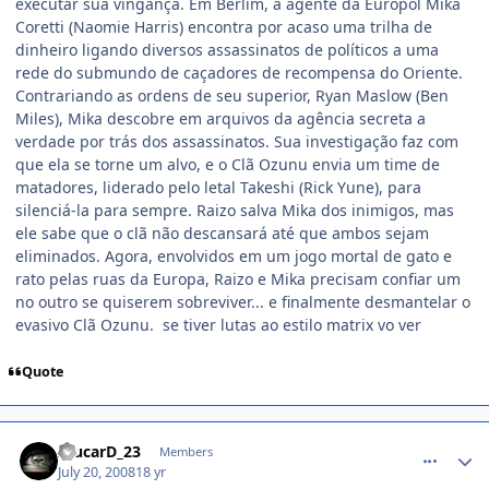
executar sua vingança. Em Berlim, a agente da Europol Mika
Coretti (Naomie Harris) encontra por acaso uma trilha de
dinheiro ligando diversos assassinatos de políticos a uma
rede do submundo de caçadores de recompensa do Oriente.
Contrariando as ordens de seu superior, Ryan Maslow (Ben
Miles), Mika descobre em arquivos da agência secreta a
verdade por trás dos assassinatos. Sua investigação faz com
que ela se torne um alvo, e o Clã Ozunu envia um time de
matadores, liderado pelo letal Takeshi (Rick Yune), para
silenciá-la para sempre. Raizo salva Mika dos inimigos, mas
ele sabe que o clã não descansará até que ambos sejam
eliminados. Agora, envolvidos em um jogo mortal de gato e
rato pelas ruas da Europa, Raizo e Mika precisam confiar um
no outro se quiserem sobreviver... e finalmente desmantelar o
evasivo Clã Ozunu. se tiver lutas ao estilo matrix vo ver
Quote
comment_795237
AlucarD_23
Members
July 20, 2008
18 yr