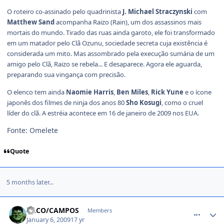
O roteiro co-assinado pelo quadrinista
J. Michael Straczynski
com
Matthew Sand
acompanha Raizo (Rain), um dos assassinos mais
mortais do mundo. Tirado das ruas ainda garoto, ele foi transformado
em um matador pelo Clã Ozunu, sociedade secreta cuja existência é
considerada um mito. Mas assombrado pela execução sumária de um
amigo pelo Clã, Raizo se rebela... E desaparece. Agora ele aguarda,
preparando sua vingança com precisão.
O elenco tem ainda
Naomie Harris
,
Ben Miles
,
Rick Yune
e o ícone
japonês dos filmes de ninja dos anos 80
Sho Kosugi
, como o cruel
líder do clã. A estréia acontece em 16 de janeiro de 2009 nos EUA.
Fonte: Omelete
Quote
5 months later...
comment_899466
CACO/CAMPOS
Members
January 6, 2009
17 yr