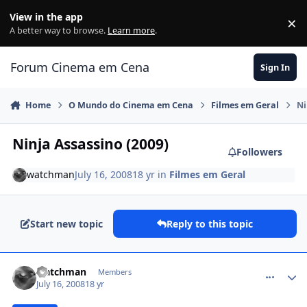
Jump to content
View in the app
×
Di
A better way to browse.
Learn more
.
Forum Cinema em Cena
Sign In
Home
O Mundo do Cinema em Cena
Filmes em Geral
Ni
Ninja Assassino (2009)
Followers
watchman
July 16, 2008
18 yr
in
Filmes em Geral
Start new topic
Reply to this topic
comment_792669
watchman
Members
July 16, 2008
18 yr