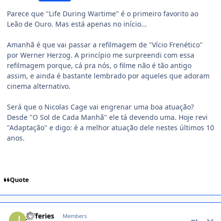
Parece que "Life During Wartime" é o primeiro favorito ao
Leão de Ouro. Mas está apenas no início...
Amanhã é que vai passar a refilmagem de "Vício Frenético"
por Werner Herzog. A princípio me surpreendi com essa
refilmagem porque, cá pra nós, o filme não é tão antigo
assim, e ainda é bastante lembrado por aqueles que adoram
cinema alternativo.
Será que o Nicolas Cage vai engrenar uma boa atuação?
Desde "O Sol de Cada Manhã" ele tá devendo uma. Hoje revi
"Adaptação" e digo: é a melhor atuação dele nestes últimos 10
anos.
Quote
comment_1014060
Jefferies
Members