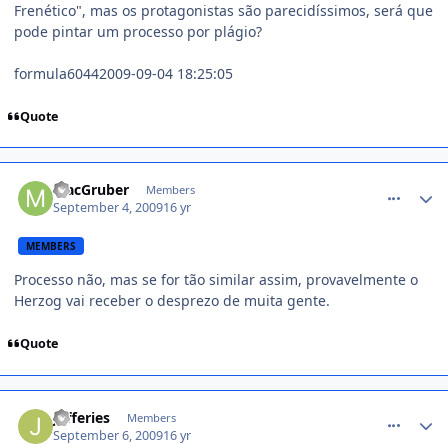
Frenético", mas os protagonistas são parecidíssimos, será que
pode pintar um processo por plágio?
formula60442009-09-04 18:25:05
Quote
comment_1014093
MacGruber
Members
September 4, 2009
16 yr
MEMBERS
Processo não, mas se for tão similar assim, provavelmente o
Herzog vai receber o desprezo de muita gente.
Quote
comment_1015989
Jefferies
Members
September 6, 2009
16 yr