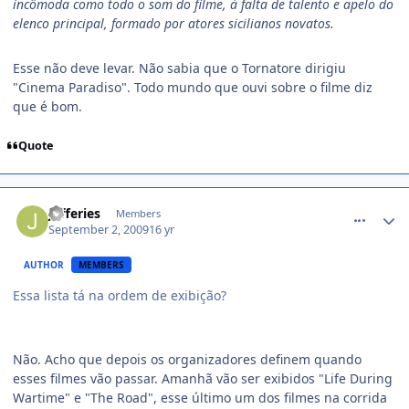
incômoda como todo o som do filme, à falta de talento e apelo do
elenco principal, formado por atores sicilianos novatos.
Esse não deve levar. Não sabia que o Tornatore dirigiu
"Cinema Paradiso". Todo mundo que ouvi sobre o filme diz
que é bom.
Quote
comment_1012720
Jefferies
Members
September 2, 2009
16 yr
AUTHOR
MEMBERS
Essa lista tá na ordem de exibição?
Não. Acho que depois os organizadores definem quando
esses filmes vão passar. Amanhã vão ser exibidos "Life During
Wartime" e "The Road", esse último um dos filmes na corrida