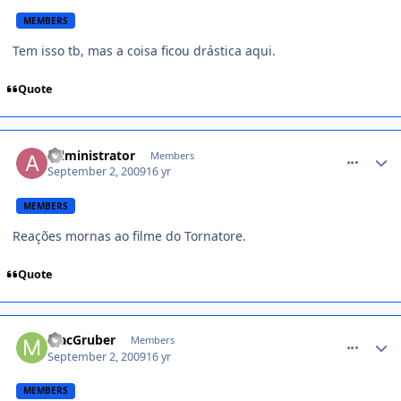
MEMBERS
Tem isso tb, mas a coisa ficou drástica aqui.
Quote
comment_1012666
Administrator
Members
September 2, 2009
16 yr
MEMBERS
Reações mornas ao filme do Tornatore.
Quote
comment_1012667
MacGruber
Members
September 2, 2009
16 yr
MEMBERS