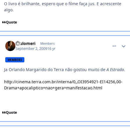
O livro é brilhante, espero que o filme faça jus. E acrescente
algo.
Quote
comment_1012840
saulomeri
Members
September 2, 2009
16 yr
MEMBERS
Ja Orlando Margarido do Terra não gostou muito de
A Estrada
.
http://cinema.terra.com.br/interna/0,,OI3954921-EI14256,00-
Drama+apocaliptico+nao+gera+manifestacao.html
Quote
comment_1012847