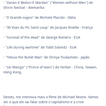
- "Zanan-E Bedun-E Mardan" ("Women without Men") de
Shirin Neshat - Alemanha
- "Il Grande sogno" de Michele Placido - Itália
- "36 Vues du Pic Saint Loup" de Jacques Rivette - França
- "Survival of the dead" de George Romero - EUA
- "Life during wartime" de Todd Solondz - EUA
- "Tetsuo the Bullet Man" de Shinya Tsukamoto - Japão
- "Lei Wangzi" ("Prince of tears") de Yonfan - China, Taiwan,
Hong Kong.
Destes, me interessa mais o filme de Michael Moore. Vamos
ver o que ele vai falar sobre o capitalismo e a crise