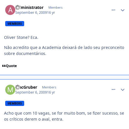
comment_1016063
Administrator
Members
September 6, 2009
16 yr
MEMBERS
Oliver Stone? Eca.
Não acredito que a Academia deixará de lado seu preconceito
sobre documentários.
Quote
comment_1016071
MacGruber
Members
September 6, 2009
16 yr
MEMBERS
Acho que com 10 vagas, se for muito bom, se fizer sucesso, se
os críticos derem o aval, entra.