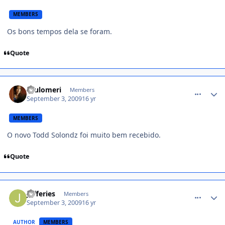
MEMBERS
Os bons tempos dela se foram.
Quote
comment_1013025
saulomeri
Members
September 3, 2009
16 yr
MEMBERS
O novo Todd Solondz foi muito bem recebido.
Quote
comment_1013262
Jefferies
Members
September 3, 2009
16 yr
AUTHOR
MEMBERS