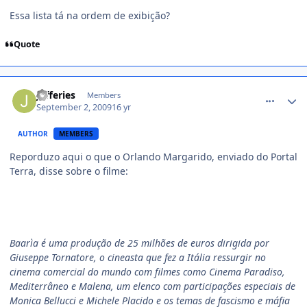
Essa lista tá na ordem de exibição?
Quote
comment_1012717
Jefferies
Members
September 2, 2009
16 yr
AUTHOR
MEMBERS
Reporduzo aqui o que o Orlando Margarido, enviado do Portal
Terra, disse sobre o filme:
Baarìa é uma produção de 25 milhões de euros dirigida por
Giuseppe Tornatore, o cineasta que fez a Itália ressurgir no
cinema comercial do mundo com filmes como Cinema Paradiso,
Mediterrâneo e Malena, um elenco com participações especiais de
Monica Bellucci e Michele Placido e os temas de fascismo e máfia