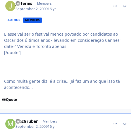
Jefferies
Members
September 2, 2009
16 yr
AUTHOR
MEMBERS
E esse vai ser o festival menos povoado por candidatos ao
Oscar dos últimos anos - levando em consideração Cannes'
date=' Veneza e Toronto apenas.
[/quote']
Como muita gente diz: é a crise... Já faz um ano que isso tá
acontecendo...
Quote
comment_1012665
MacGruber
Members
September 2, 2009
16 yr