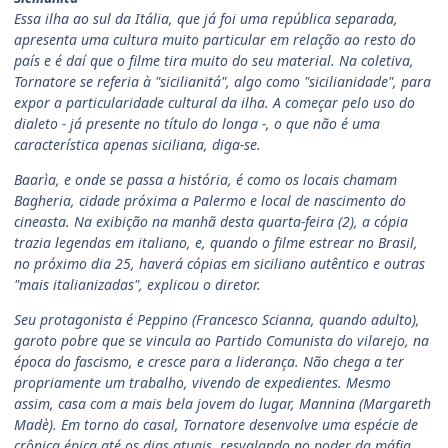
Essa ilha ao sul da Itália, que já foi uma república separada,
apresenta uma cultura muito particular em relação ao resto do
país e é daí que o filme tira muito do seu material. Na coletiva,
Tornatore se referia à "sicilianitá", algo como "sicilianidade", para
expor a particularidade cultural da ilha. A começar pelo uso do
dialeto - já presente no título do longa -, o que não é uma
característica apenas siciliana, diga-se.
Baarìa, e onde se passa a história, é como os locais chamam
Bagheria, cidade próxima a Palermo e local de nascimento do
cineasta. Na exibição na manhã desta quarta-feira (2), a cópia
trazia legendas em italiano, e, quando o filme estrear no Brasil,
no próximo dia 25, haverá cópias em siciliano autêntico e outras
"mais italianizadas", explicou o diretor.
Seu protagonista é Peppino (Francesco Scianna, quando adulto),
garoto pobre que se vincula ao Partido Comunista do vilarejo, na
época do fascismo, e cresce para a liderança. Não chega a ter
propriamente um trabalho, vivendo de expedientes. Mesmo
assim, casa com a mais bela jovem do lugar, Mannina (Margareth
Madè). Em torno do casal, Tornatore desenvolve uma espécie de
crônica épica até os dias atuais, resvalando no poder da máfia