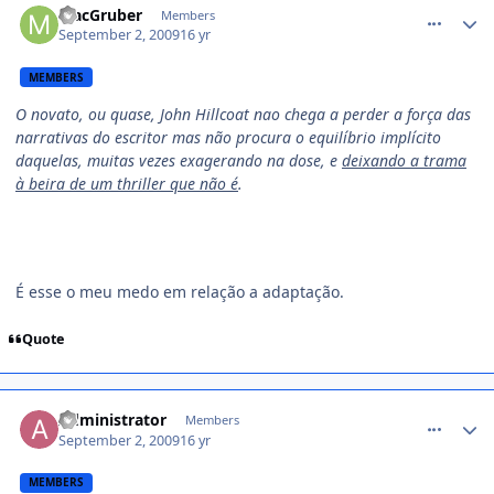
MacGruber
Members
September 2, 2009
16 yr
MEMBERS
O novato, ou quase, John Hillcoat nao chega a perder a força das
narrativas do escritor mas não procura o equilíbrio implícito
daquelas, muitas vezes exagerando na dose, e
deixando a trama
à beira de um thriller que não é
.
É esse o meu medo em relação a adaptação.
Quote
comment_1012906
Administrator
Members
September 2, 2009
16 yr
MEMBERS