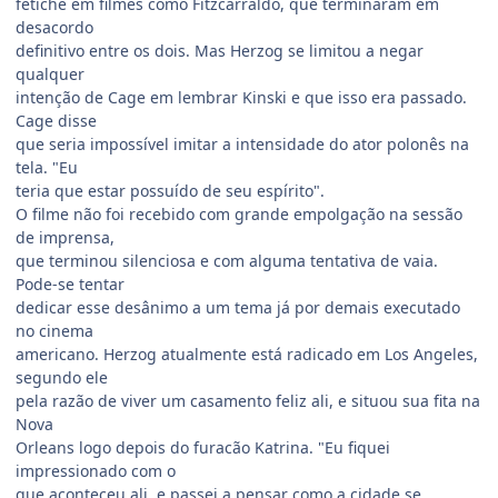
fetiche em filmes como Fitzcarraldo, que terminaram em
desacordo
definitivo entre os dois. Mas Herzog se limitou a negar
qualquer
intenção de Cage em lembrar Kinski e que isso era passado.
Cage disse
que seria impossível imitar a intensidade do ator polonês na
tela. "Eu
teria que estar possuído de seu espírito".
O filme não foi recebido com grande empolgação na sessão
de imprensa,
que terminou silenciosa e com alguma tentativa de vaia.
Pode-se tentar
dedicar esse desânimo a um tema já por demais executado
no cinema
americano. Herzog atualmente está radicado em Los Angeles,
segundo ele
pela razão de viver um casamento feliz ali, e situou sua fita na
Nova
Orleans logo depois do furacão Katrina. "Eu fiquei
impressionado com o
que aconteceu ali, e passei a pensar como a cidade se