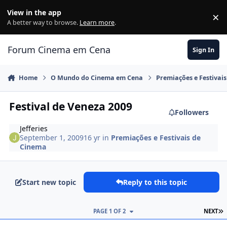
Jump to content
View in the app
×
Di
A better way to browse.
Learn more
.
Forum Cinema em Cena
Sign In
Home
O Mundo do Cinema em Cena
Premiações e Festivai
Festival de Veneza 2009
Followers
Jefferies
September 1, 2009
16 yr
in
Premiações e Festivais de
Cinema
Start new topic
Reply to this topic
PAGE 1 OF 2
NEXT
comment_1012361