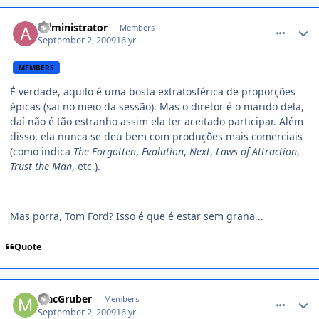
comment_1012911
Administrator
Members
September 2, 2009
16 yr
MEMBERS
É verdade, aquilo é uma bosta extratosférica de proporções
épicas (sai no meio da sessão). Mas o diretor é o marido dela,
daí não é tão estranho assim ela ter aceitado participar. Além
disso, ela nunca se deu bem com produções mais comerciais
(como indica
The Forgotten
,
Evolution
,
Next
,
Laws of Attraction
,
Trust the Man
, etc.).
Mas porra, Tom Ford? Isso é que é estar sem grana...
Quote
comment_1012912
MacGruber
Members
September 2, 2009
16 yr