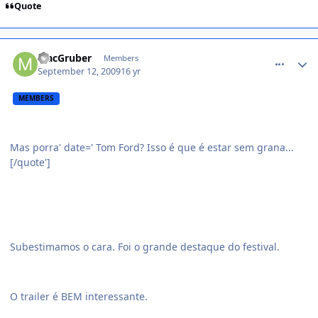
Quote
comment_1023770
MacGruber
Members
September 12, 2009
16 yr
MEMBERS
Mas porra' date=' Tom Ford? Isso é que é estar sem grana...
[/quote']
Subestimamos o cara. Foi o grande destaque do festival.
O trailer é BEM interessante.