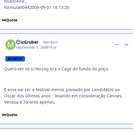
financeira...
formula60442009-09-01 18:13:20
Quote
comment_1012370
MacGruber
Members
September 1, 2009
16 yr
MEMBERS
Quero ver se o Herzog tira o Cage do fundo do poço.
E esse vai ser o festival menos povoado por candidatos ao
Oscar dos últimos anos - levando em consideração Cannes,
Veneza e Toronto apenas.
Quote
comment_1012663