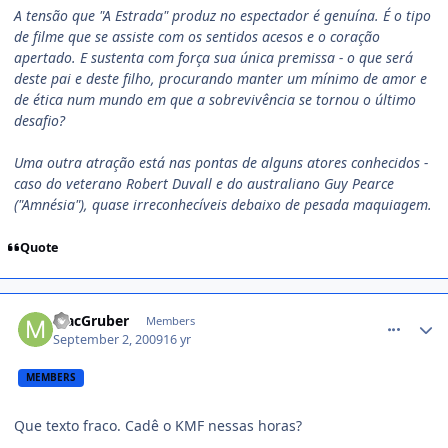
A tensão que "A Estrada" produz no espectador é genuína. É o tipo
de filme que se assiste com os sentidos acesos e o coração
apertado. E sustenta com força sua única premissa - o que será
deste pai e deste filho, procurando manter um mínimo de amor e
de ética num mundo em que a sobrevivência se tornou o último
desafio?
Uma outra atração está nas pontas de alguns atores conhecidos -
caso do veterano Robert Duvall e do australiano Guy Pearce
("Amnésia"), quase irreconhecíveis debaixo de pesada maquiagem.
Quote
comment_1012763
MacGruber
Members
September 2, 2009
16 yr
MEMBERS
Que texto fraco. Cadê o KMF nessas horas?