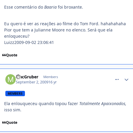
Esse comentário do
Baaria
foi broxante.
Eu quero é ver as reações ao filme do Tom Ford. hahahahaha
Pior que tem a Julianne Moore no elenco. Será que ela
enloqueceu?
Luizz2009-09-02 23:06:41
Quote
comment_1012910
MacGruber
Members
September 2, 2009
16 yr
MEMBERS
Ela enlouqueceu quando topou fazer
Totalmente Apaixonados,
isso sim.
Quote