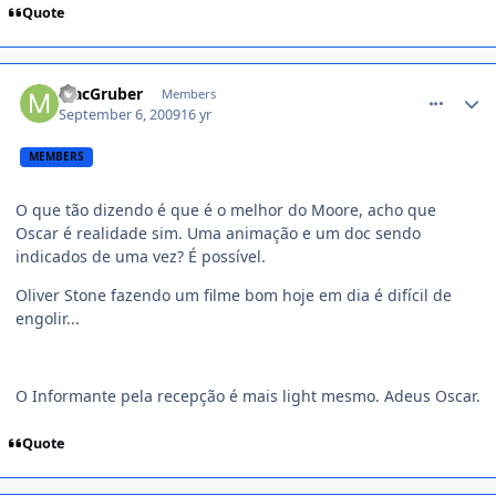
Quote
comment_1016000
MacGruber
Members
September 6, 2009
16 yr
MEMBERS
O que tão dizendo é que é o melhor do Moore, acho que
Oscar é realidade sim. Uma animação e um doc sendo
indicados de uma vez? É possível.
Oliver Stone fazendo um filme bom hoje em dia é difícil de
engolir...
O Informante pela recepção é mais light mesmo. Adeus Oscar.
Quote