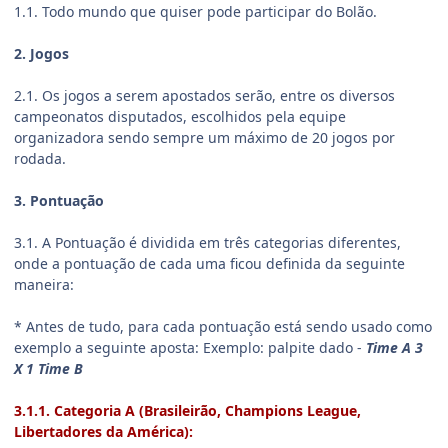
1.1. Todo mundo que quiser pode participar do Bolão.
2. Jogos
2.1. Os jogos a serem apostados serão, entre os diversos
campeonatos disputados, escolhidos pela equipe
organizadora sendo sempre um máximo de 20 jogos por
rodada.
3. Pontuação
3.1. A Pontuação é dividida em três categorias diferentes,
onde a pontuação de cada uma ficou definida da seguinte
maneira:
* Antes de tudo, para cada pontuação está sendo usado como
exemplo a seguinte aposta: Exemplo: palpite dado -
Time A 3
X 1 Time B
3.1.1. Categoria A (Brasileirão, Champions League,
Libertadores da América):