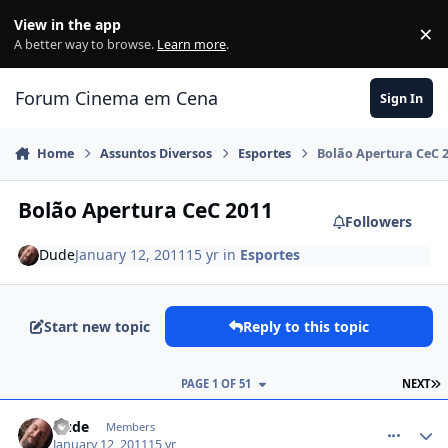
Jump to content
View in the app
×
Di
A better way to browse.
Learn more
.
Forum Cinema em Cena
Sign In
Home
Assuntos Diversos
Esportes
Bolão Apertura CeC 
Bolão Apertura CeC 2011
Followers
Dude
January 12, 2011
15 yr
in
Esportes
Start new topic
Reply to this topic
PAGE 1 OF 51
NEXT
comment_1220706
Dude
Members
January 12, 2011
15 yr