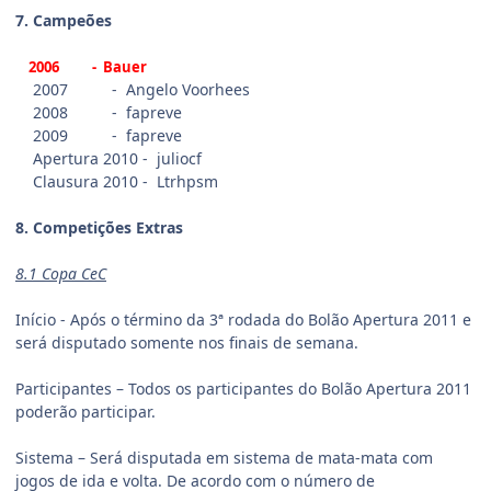
7. Campeões
2006 - Bauer
2007 - Angelo Voorhees
2008 - fapreve
2009 - fapreve
Apertura 2010 - juliocf
Clausura 2010 - Ltrhpsm
8. Competições Extras
8.1 Copa CeC
Início - Após o término da 3ª rodada do Bolão Apertura 2011 e
será disputado somente nos finais de semana.
Participantes – Todos os participantes do Bolão Apertura 2011
poderão participar.
Sistema – Será disputada em sistema de mata-mata com
jogos de ida e volta. De acordo com o número de