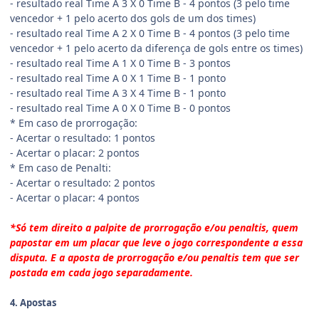
- resultado real Time A 3 X 0 Time B - 4 pontos (3 pelo time
vencedor + 1 pelo acerto dos gols de um dos times)
- resultado real Time A 2 X 0 Time B - 4 pontos (3 pelo time
vencedor + 1 pelo acerto da diferença de gols entre os times)
- resultado real Time A 1 X 0 Time B - 3 pontos
- resultado real Time A 0 X 1 Time B - 1 ponto
- resultado real Time A 3 X 4 Time B - 1 ponto
- resultado real Time A 0 X 0 Time B - 0 pontos
* Em caso de prorrogação:
- Acertar o resultado: 1 pontos
- Acertar o placar: 2 pontos
* Em caso de Penalti:
- Acertar o resultado: 2 pontos
- Acertar o placar: 4 pontos
*Só tem direito a palpite de prorrogação e/ou penaltis, quem
papostar em um placar que leve o jogo correspondente a essa
disputa. E a aposta de prorrogação e/ou penaltis tem que ser
postada em cada jogo separadamente.
4. Apostas