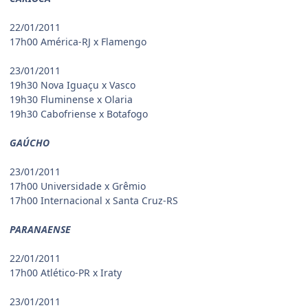
22/01/2011
17h00 América-RJ x Flamengo
23/01/2011
19h30 Nova Iguaçu x Vasco
19h30 Fluminense x Olaria
19h30 Cabofriense x Botafogo
GAÚCHO
23/01/2011
17h00 Universidade x Grêmio
17h00 Internacional x Santa Cruz-RS
PARANAENSE
22/01/2011
17h00 Atlético-PR x Iraty
23/01/2011