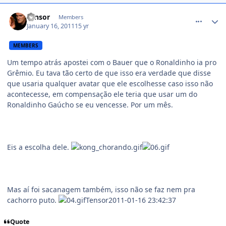
comment_1222091
Tensor
Members
January 16, 2011
15 yr
MEMBERS
Um tempo atrás apostei com o Bauer que o Ronaldinho ia pro
Grêmio. Eu tava tão certo de que isso era verdade que disse
que usaria qualquer avatar que ele escolhesse caso isso não
acontecesse, em compensação ele teria que usar um do
Ronaldinho Gaúcho se eu vencesse. Por um mês.
Eis a escolha dele.
Mas aí foi sacanagem também, isso não se faz nem pra
cachorro puto.
Tensor2011-01-16 23:42:37
Quote