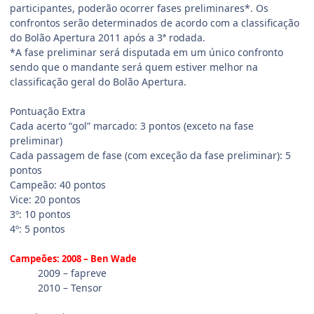
participantes, poderão ocorrer fases preliminares*. Os
confrontos serão determinados de acordo com a classificação
do Bolão Apertura 2011 após a 3ª rodada.
*A fase preliminar será disputada em um único confronto
sendo que o mandante será quem estiver melhor na
classificação geral do Bolão Apertura.
Pontuação Extra
Cada acerto “gol” marcado: 3 pontos (exceto na fase
preliminar)
Cada passagem de fase (com exceção da fase preliminar): 5
pontos
Campeão: 40 pontos
Vice: 20 pontos
3º: 10 pontos
4º: 5 pontos
Campeões: 2008 – Ben Wade
2009 – fapreve
2010 – Tensor