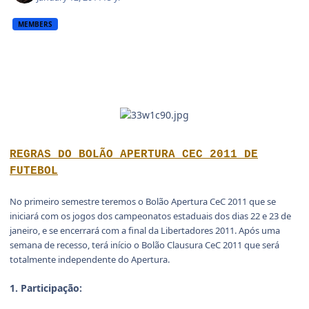
MEMBERS
REGRAS DO BOLÃO APERTURA CEC 2011 DE
FUTEBOL
No primeiro semestre teremos o Bolão Apertura CeC 2011 que se
iniciará com os jogos dos campeonatos estaduais dos dias 22 e 23 de
janeiro, e se encerrará com a final da Libertadores 2011. Após uma
semana de recesso, terá início o Bolão Clausura CeC 2011 que será
totalmente independente do Apertura.
1. Participação: