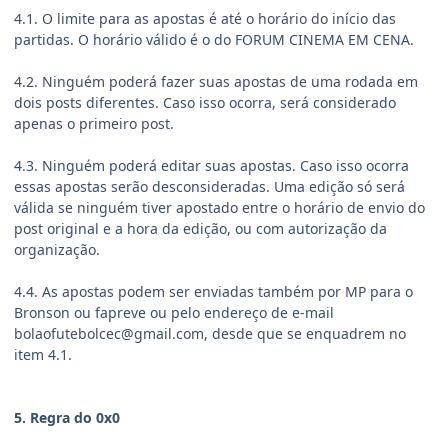
4.1. O limite para as apostas é até o horário do início das
partidas. O horário válido é o do FORUM CINEMA EM CENA.
4.2. Ninguém poderá fazer suas apostas de uma rodada em
dois posts diferentes. Caso isso ocorra, será considerado
apenas o primeiro post.
4.3. Ninguém poderá editar suas apostas. Caso isso ocorra
essas apostas serão desconsideradas. Uma edição só será
válida se ninguém tiver apostado entre o horário de envio do
post original e a hora da edição, ou com autorização da
organização.
4.4. As apostas podem ser enviadas também por MP para o
Bronson ou fapreve ou pelo endereço de e-mail
bolaofutebolcec@gmail.com, desde que se enquadrem no
item 4.1.
5. Regra do 0x0