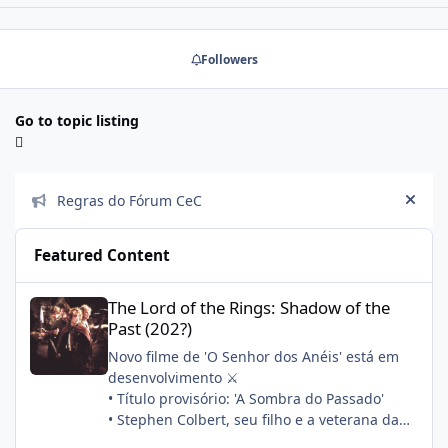
Followers
Go to topic listing
Announcements
Regras do Fórum CeC
Hide
Featured Content
The Lord of the Rings: Shadow of the Past (202?)
The Lord of the Rings: Shadow of the
Past (202?)
Novo filme de 'O Senhor dos Anéis' está em
desenvolvimento ⚔️
• Título provisório: 'A Sombra do Passado'
• Stephen Colbert, seu filho e a veterana da
franquia Philippa Boyens estão escrevendo o