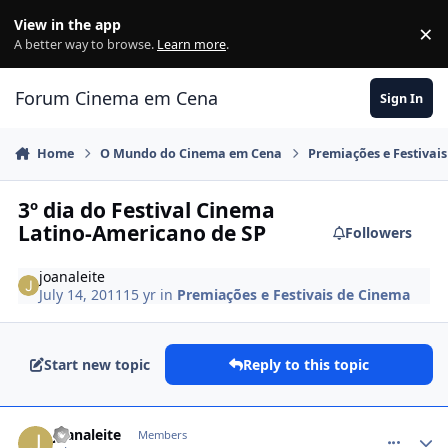
Jump to content
View in the app
×
Di
A better way to browse.
Learn more
.
Forum Cinema em Cena
Sign In
Home
O Mundo do Cinema em Cena
Premiações e Festivai
3º dia do Festival Cinema
Latino-Americano de SP
Followers
joanaleite
July 14, 2011
15 yr
in
Premiações e Festivais de Cinema
Start new topic
Reply to this topic
comment_1261841
joanaleite
Members