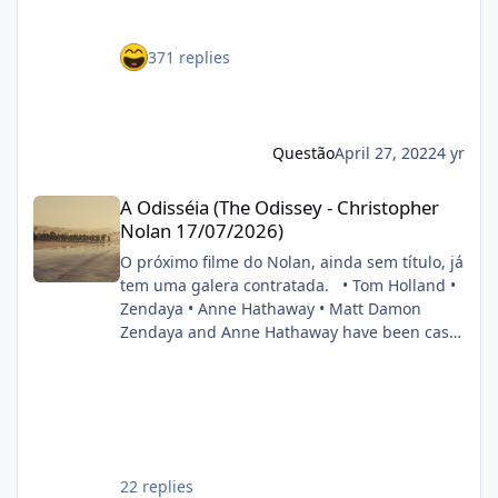
Bros. já confirmou a produção de uma
Routh como Superman num só filme
sequência para o filme dirigido por Matt
smileys/smiley4.gif
371 replies
Reeves. A vindoura adaptação dos
cinéfilo2012-05-16 20:39:06
quadrinhos da DC terá o retorno do cineasta
na direção, bem como do astro Robert
Pattinson ao capuz do Cavaleiro das Trevas. O
anúncio foi feito durante painel do estúdio da
Questão
April 27, 2022
4 yr
CinemaCon 2022. FONTE: OMELETE
A Odisséia (The Odissey - Christopher Nolan 17/07/2026)
A Odisséia (The Odissey - Christopher
Nolan 17/07/2026)
O próximo filme do Nolan, ainda sem título, já
tem uma galera contratada. • Tom Holland •
Zendaya • Anne Hathaway • Matt Damon
Zendaya and Anne Hathaway have been cast
in Christopher Nolan’s next film. Also starring
Tom Holland and Matt Damon. (Source:
Deadline) pic.twitter.com/DgwWlBhUxF —
DiscussingFilm (@DiscussingFilm) November
8, 2024
22 replies