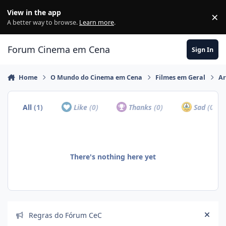
Jump to content
View in the app
×
Di
A better way to browse.
Learn more
.
Forum Cinema em Cena
Sign In
Home
O Mundo do Cinema em Cena
Filmes em Geral
Ar
All
(1)
Like
(0)
Thanks
(0)
Sad
(0)
There's nothing here yet
Announcements
Regras do Fórum CeC
Hide