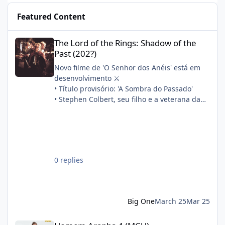
Featured Content
The Lord of the Rings: Shadow of the Past (202?)
The Lord of the Rings: Shadow of the
Past (202?)
Novo filme de 'O Senhor dos Anéis' está em
desenvolvimento ⚔️
• Título provisório: 'A Sombra do Passado'
• Stephen Colbert, seu filho e a veterana da
franquia Philippa Boyens estão escrevendo o
roteiro em conjunto
• A produção começará após 'A Caçada a
Gollum'
Sinopse oficial:
0 replies
"Quatorze anos após a morte de Frodo, Sam,
Merry e Pippin partem para refazer os
primeiros passos de sua aventura. Enquanto
isso, a filha de Sam, Elanor, descobre um
Big One
March 25
Mar 25
segredo há muito enterrado e está
determinada a desvendar por que a Guerra
Homem Aranha 4 (MCU)