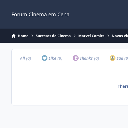
Jump to content
Forum Cinema em Cena
Home
Sucessos do Cinema
Marvel Comics
Novos Vi
All
(0)
Like
(0)
Thanks
(0)
Sad
(0
There