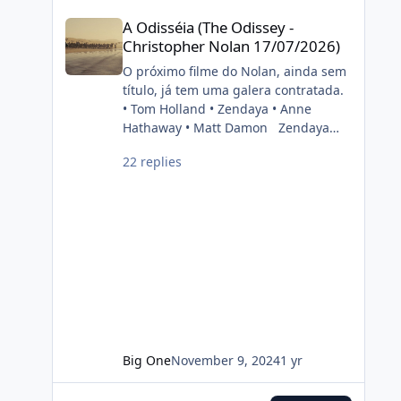
cinéfilo2012-05-16 20:39:06
A Odisséia (The Odissey - Christopher Nolan 17/07/2026)
painel do estúdio da CinemaCon
A Odisséia (The Odissey -
2022. FONTE: OMELETE
Christopher Nolan 17/07/2026)
O próximo filme do Nolan, ainda sem
título, já tem uma galera contratada.
• Tom Holland • Zendaya • Anne
Hathaway • Matt Damon Zendaya
and Anne Hathaway have been cast
22 replies
in Christopher Nolan’s next film. Also
starring Tom Holland and Matt
Damon. (Source: Deadline)
pic.twitter.com/DgwWlBhUxF —
DiscussingFilm (@DiscussingFilm)
November 8, 2024
Big One
November 9, 2024
1 yr