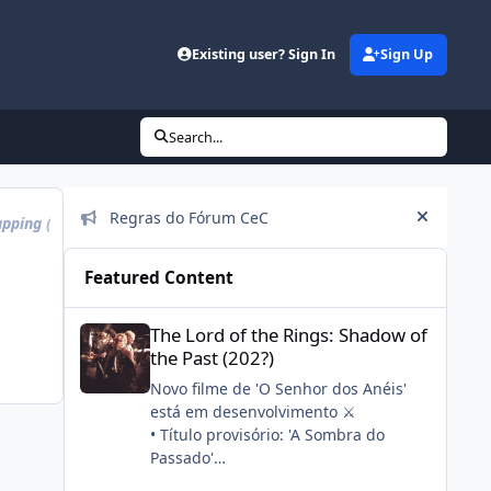
Existing user? Sign In
Sign Up
Search...
Announcements
Regras do Fórum CeC
apping
(0)
eyes
(0)
facepalm
(0)
hearteyes
Hide an
Featured Content
The Lord of the Rings: Shadow of the Past (202?)
The Lord of the Rings: Shadow of
the Past (202?)
Novo filme de 'O Senhor dos Anéis'
está em desenvolvimento ⚔️
• Título provisório: 'A Sombra do
Passado'
• Stephen Colbert, seu filho e a