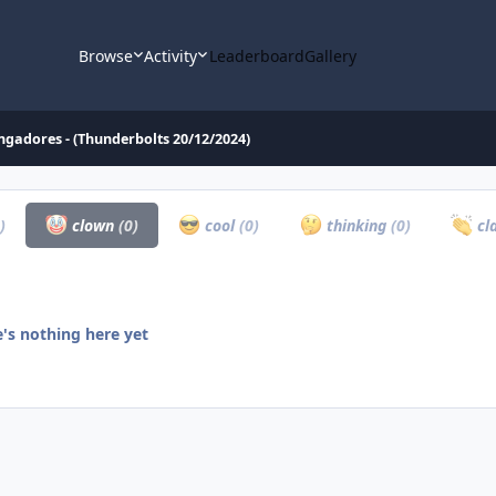
Browse
Activity
Leaderboard
Gallery
ngadores - (Thunderbolts 20/12/2024)
)
clown
(0)
cool
(0)
thinking
(0)
cl
's nothing here yet