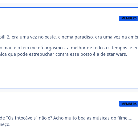
MEMBERS
l bill 2, era uma vez no oeste, cinema paradiso, era uma vez na amér
 o mau e o feio me dá orgasmos. a melhor de todos os tempos. e e
ica que pode estrebuchar contra esse posto é a de star wars.
MEMBERS
 de "Os Intocáveis" não é? Acho muito boa as músicas do filme....
meço.