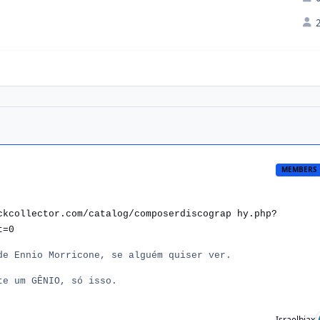
MEMBERS
ckcollector.com/catalog/composerdiscograp hy.php?
t=0
de Ennio Morricone, se alguém quiser ver.
te um GÊNIO, só isso.
Israelbiax