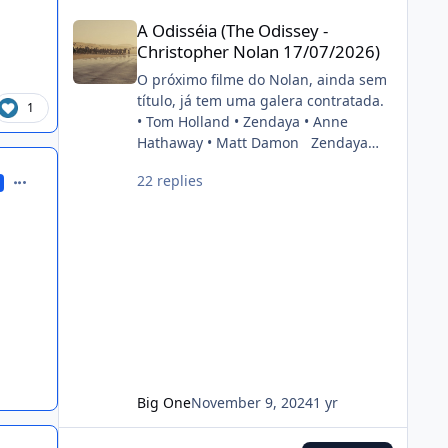
cinéfilo2012-05-16 20:39:06
A Odisséia (The Odissey - Christopher Nolan 17/07/2026)
painel do estúdio da CinemaCon
A Odisséia (The Odissey -
2022. FONTE: OMELETE
Christopher Nolan 17/07/2026)
O próximo filme do Nolan, ainda sem
título, já tem uma galera contratada.
1
• Tom Holland • Zendaya • Anne
Hathaway • Matt Damon Zendaya
and Anne Hathaway have been cast
comment_207394
22 replies
in Christopher Nolan’s next film. Also
starring Tom Holland and Matt
Damon. (Source: Deadline)
pic.twitter.com/DgwWlBhUxF —
DiscussingFilm (@DiscussingFilm)
November 8, 2024
Big One
November 9, 2024
1 yr