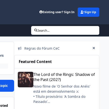
Existing user? Sign In
Sign Up
Search...
Announcements
Regras do Fórum CeC
Hide an
ers
Featured Content
The Lord of the Rings: Shadow of the Past (202?)
The Lord of the Rings: Shadow of
the Past (202?)
topic
Novo filme de 'O Senhor dos Anéis'
está em desenvolvimento ⚔️
• Título provisório: 'A Sombra do
Passado'
voted
• Stephen Colbert, seu filho e a