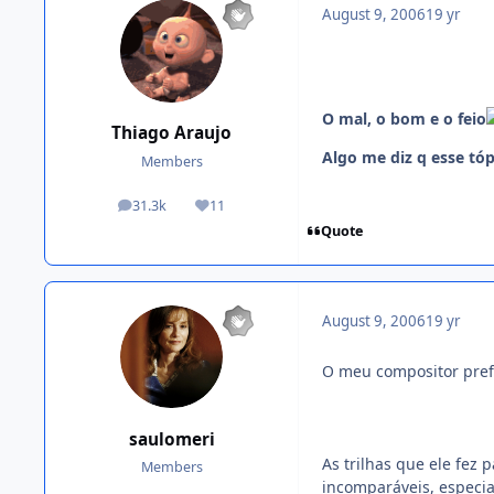
August 9, 2006
19 yr
O mal, o bom e o feio
Thiago Araujo
Algo me diz q esse tóp
Members
31.3k
11
posts
Reputation
Quote
August 9, 2006
19 yr
O meu compositor pref
saulomeri
As trilhas que ele fez 
Members
incomparáveis, especi