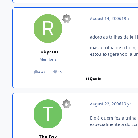
August 14, 2006
19 yr
adoro as trilhas de kil
mas a trilha de o bom,
rubysun
estou exagerando. a ún
Members
4.4k
35
posts
Reputation
Quote
August 22, 2006
19 yr
Ele é quem fez a trilha
especialmente a do co
The Fox