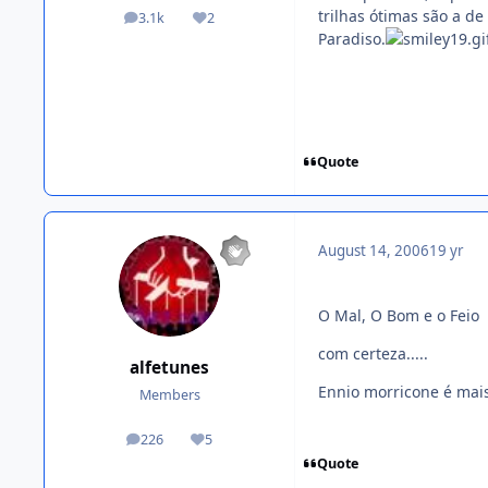
trilhas ótimas são a de
3.1k
2
posts
Reputation
Paradiso.
Quote
August 14, 2006
19 yr
O Mal, O Bom e o Feio
com certeza.....
alfetunes
Ennio morricone é mai
Members
226
5
posts
Reputation
Quote