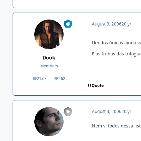
August 3, 2006
20 yr
Um dos únicos ainda vi
E as trilhas das trilogi
Dook
Members
21.6k
462
posts
Reputation
Quote
August 3, 2006
20 yr
Nem vi todos dessa lis