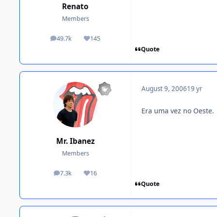
Renato
Members
49.7k
145
posts
Reputation
Quote
August 9, 2006
19 yr
Era uma vez no Oeste.
Mr. Ibanez
Members
7.3k
16
posts
Reputation
Quote