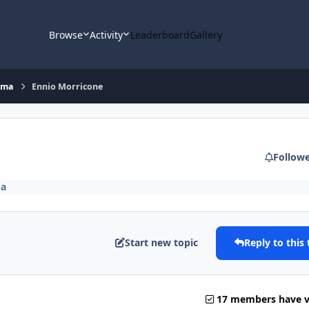
Browse
Activity
Leaderboard
Gallery
nema
Ennio Morricone
Follow
ma
Start new topic
Reply to this 
17 members have 