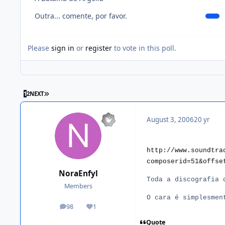
Outra... comente, por favor.
Please
sign in
or
register
to vote in this poll.
1
2
NEXT
August 3, 2006
20 yr
http://www.soundtra
composerid=51&offse
NoraEnfyl
Toda a discografia 
Members
O cara é simplesmen
98
1
posts
Reputation
Quote