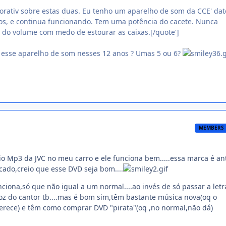
rativ sobre estas duas. Eu tenho um aparelho de som da CCE' date
os, e continua funcionando. Tem uma potência do cacete. Nunca
l do volume com medo de estourar as caixas.[/quote']
u esse aparelho de som nesses 12 anos ? Umas 5 ou 6?
MEMBERS
 Mp3 da JVC no meu carro e ele funciona bem.....essa marca é an
rcado,creio que esse DVD seja bom....
iona,só que não igual a um normal....ao invés de só passar a letr
oz do cantor tb....mas é bom sim,têm bastante música nova(oq o
erece) e têm como comprar DVD "pirata"(oq ,no normal,não dá)