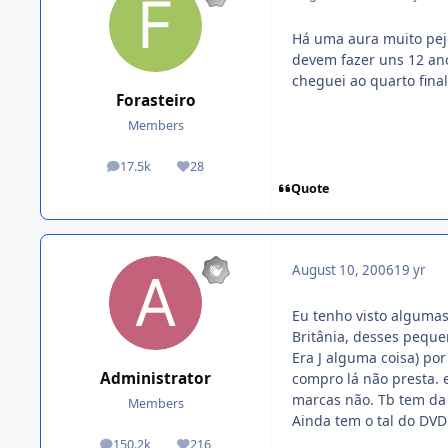
Há uma aura muito pejo
devem fazer uns 12 an
cheguei ao quarto fina
Forasteiro
Members
17.5k
28
posts
Reputation
Quote
August 10, 2006
19 yr
Eu tenho visto alguma
Britânia, desses peque
Era J alguma coisa) por
Administrator
compro lá não presta. 
marcas não. Tb tem da
Members
Ainda tem o tal do DV
150.2k
216