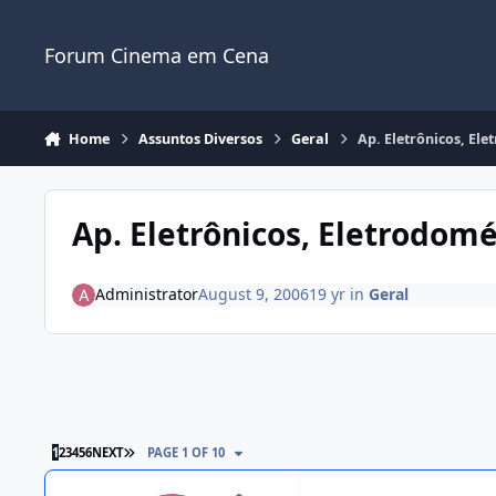
Jump to content
Forum Cinema em Cena
Home
Assuntos Diversos
Geral
Ap. Eletrônicos, El
Ap. Eletrônicos, Eletrodomé
Administrator
August 9, 2006
19 yr
in
Geral
1
2
3
4
5
6
NEXT
PAGE 1 OF 10