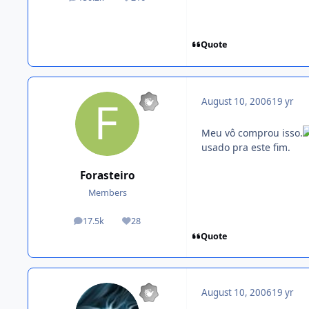
posts
Reputation
Quote
August 10, 2006
19 yr
Meu vô comprou isso.
usado pra este fim.
Forasteiro
Members
17.5k
28
posts
Reputation
Quote
August 10, 2006
19 yr