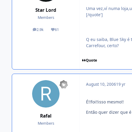
Uma vez,ví numa loja,
Star Lord
[/quote']
Members
2.9k
61
posts
Reputation
Q eu saiba, Blue Sky é
Carrefour, certo?
Quote
August 10, 2006
19 yr
É!!foi!!isso mesmo!!
Então quer dizer que é
Rafal
Members