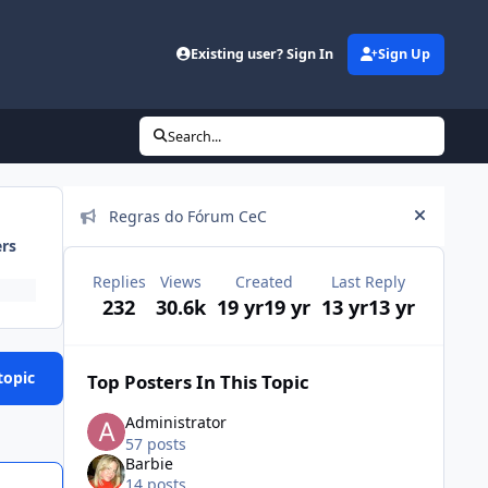
Existing user? Sign In
Sign Up
Search...
Announcements
Regras do Fórum CeC
Hide an
ers
Replies
Views
Created
Last Reply
232
30.6k
19 yr
19 yr
13 yr
13 yr
topic
Top Posters In This Topic
Administrator
57 posts
Barbie
14 posts