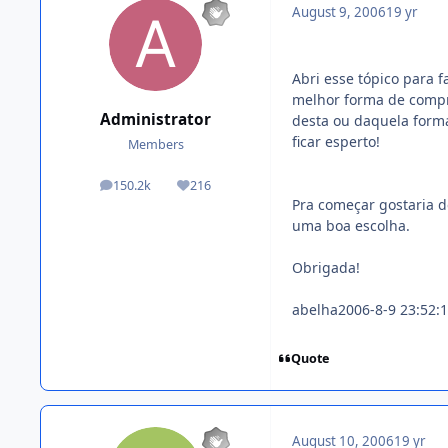
August 9, 2006
19 yr
Abri esse tópico para 
melhor forma de compra
Administrator
desta ou daquela form
ficar esperto!
Members
150.2k
216
posts
Reputation
Pra começar gostaria 
uma boa escolha.
Obrigada!
abelha2006-8-9 23:52:
Quote
August 10, 2006
19 yr