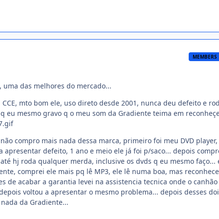
MEMBERS
, uma das melhores do mercado...
CCE, mto bom ele, uso direto desde 2001, nunca deu defeito e ro
os q eu mesmo gravo q o meu som da Gradiente teima em reconheç
 não compro mais nada dessa marca, primeiro foi meu DVD player,
apresentar defeito, 1 ano e meio ele já foi p/saco... depois compr
té hj roda qualquer merda, inclusive os dvds q eu mesmo faço... 
nte, comprei ele mais pq lê MP3, ele lê numa boa, mas reconhece
s de acabar a garantia levei na assistencia tecnica onde o canhão 
depois voltou a apresentar o mesmo problema... depois desses doi
nada da Gradiente...