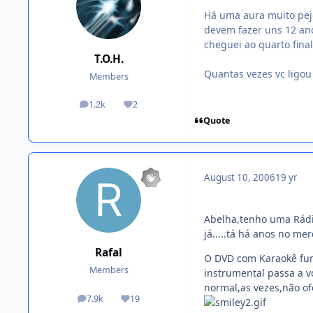
Há uma aura muito pejo
devem fazer uns 12 an
cheguei ao quarto fina
T.O.H.
Quantas vezes vc ligo
Members
1.2k
2
posts
Reputation
Quote
August 10, 2006
19 yr
Abelha,tenho uma Rádio
já.....tá há anos no me
Rafal
O DVD com Karaokê func
Members
instrumental passa a v
normal,as vezes,não of
7.9k
19
posts
Reputation