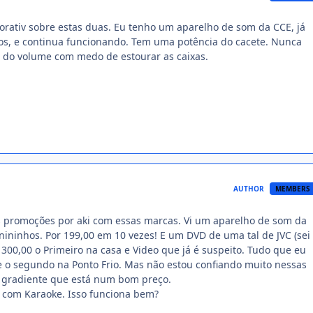
rativ sobre estas duas. Eu tenho um aparelho de som da CCE, já
os, e continua funcionando. Tem uma potência do cacete. Nunca
l do volume com medo de estourar as caixas.
AUTHOR
MEMBERS
s promoções por aki com essas marcas. Vi um aparelho de som da
nininhos. Por 199,00 em 10 vezes! E um DVD de uma tal de JVC (sei 
 300,00 o Primeiro na casa e Video que já é suspeito. Tudo que eu
e o segundo na Ponto Frio. Mas não estou confiando muito nessas
 gradiente que está num bom preço.
D com Karaoke. Isso funciona bem?