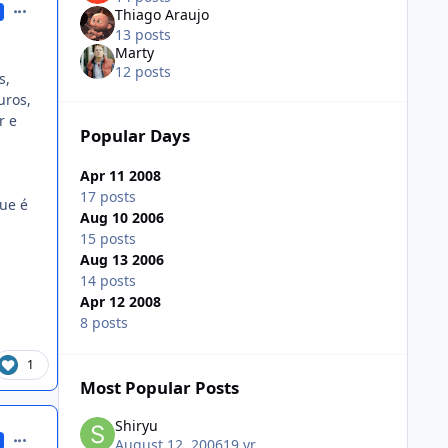
comment_207834
Thiago Araujo
13 posts
Marty
12 posts
s,
uros,
r e
Popular Days
Apr 11 2008
17 posts
ue é
Aug 10 2006
15 posts
Aug 13 2006
14 posts
Apr 12 2008
8 posts
1
Most Popular Posts
Shiryu
comment_207849
August 12, 2006
19 yr