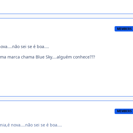
MEMBERS
va....não sei se é boa....
uma marca chama Blue Sky....alguém conhece???
MEMBERS
ia,é nova....não sei se é boa....