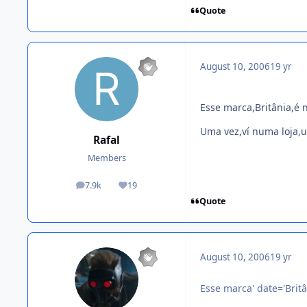
Quote
August 10, 2006
19 yr
Esse marca,Britânia,é no
Uma vez,ví numa loja,
Rafal
Members
7.9k
19
posts
Reputation
Quote
August 10, 2006
19 yr
Esse marca' date='Britân