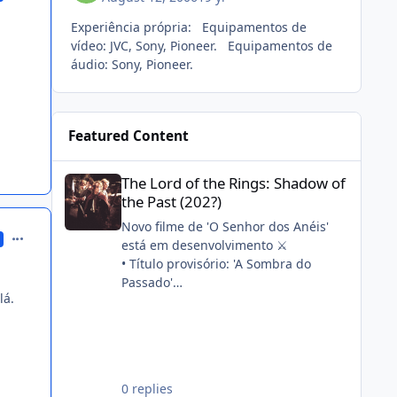
Experiência própria: Equipamentos de
vídeo: JVC, Sony, Pioneer. Equipamentos de
áudio: Sony, Pioneer.
Featured Content
The Lord of the Rings: Shadow of the Past (202?)
The Lord of the Rings: Shadow of
the Past (202?)
Novo filme de 'O Senhor dos Anéis'
comment_207856
está em desenvolvimento ⚔️
• Título provisório: 'A Sombra do
Passado'
lá.
• Stephen Colbert, seu filho e a
veterana da franquia Philippa Boyens
estão escrevendo o roteiro em
conjunto
• A produção começará após 'A
0 replies
Caçada a Gollum'