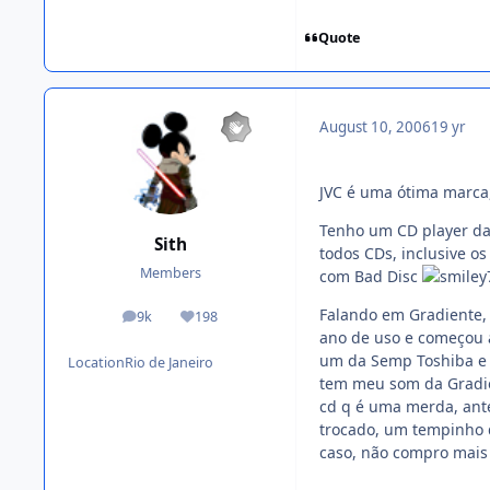
Quote
August 10, 2006
19 yr
JVC é uma ótima marca
Tenho um CD player da 
Sith
todos CDs, inclusive 
Members
com Bad Disc
Falando em Gradiente,
9k
198
posts
Reputation
ano de uso e começou a 
um da Semp Toshiba e a
Location
Rio de Janeiro
tem meu som da Gradie
cd q é uma merda, ante
trocado, um tempinho 
caso, não compro mais 