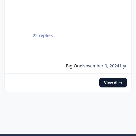
Tom Holland and Matt Damon. (Source:
Deadline) pic.twitter.com/DgwWlBhUxF —
DiscussingFilm (@DiscussingFilm) November
8, 2024
22 replies
Big One
November 9, 2024
1 yr
View All