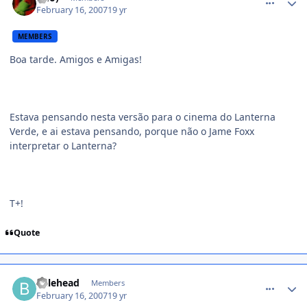
February 16, 2007
19 yr
MEMBERS
Boa tarde. Amigos e Amigas!
Estava pensando nesta versão para o cinema do Lanterna
Verde, e ai estava pensando, porque não o Jame Foxx
interpretar o Lanterna?
T+!
Quote
comment_344467
balehead
Members
February 16, 2007
19 yr