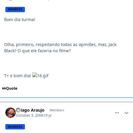
MEMBERS
Bom dia turma!
Olha, primeiro, respeitando todas as opiniões, mas, Jack
Black? O que ele fazeria no filme?
T+ e bom dia!
Quote
comment_231633
Thiago Araujo
Members
October 3, 2006
19 yr
MEMBERS