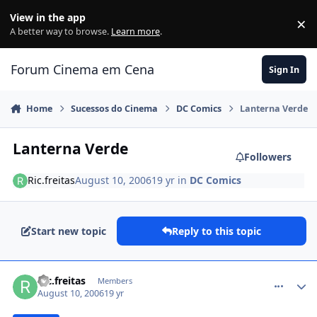
Jump to content
View in the app
×
Di
A better way to browse.
Learn more
.
Forum Cinema em Cena
Sign In
Home
Sucessos do Cinema
DC Comics
Lanterna Verde
Lanterna Verde
Followers
Ric.freitas
August 10, 2006
19 yr
in
DC Comics
Start new topic
Reply to this topic
comment_208048
Ric.freitas
Members
August 10, 2006
19 yr