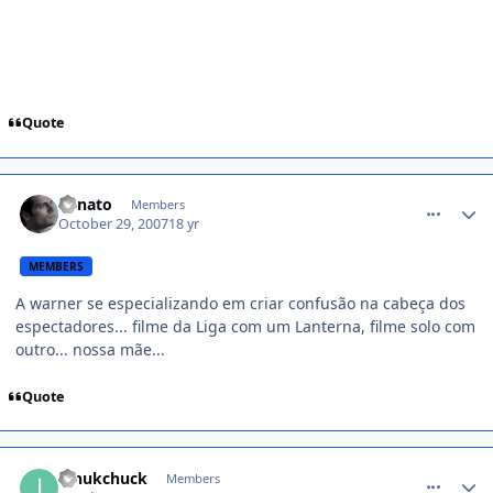
Quote
comment_617737
Renato
Members
October 29, 2007
18 yr
MEMBERS
A warner se especializando em criar confusão na cabeça dos
espectadores... filme da Liga com um Lanterna, filme solo com
outro... nossa mãe...
Quote
comment_617764
innukchuck
Members