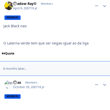
Shadow Ray®
Members
April 9, 2007
19 yr
MEMBERS
Jack Black nao
O Laterna verde tem que ser negao igual ao da liga
Quote
6 months later...
comment_617731
telas
Members
October 29, 2007
18 yr
MEMBERS