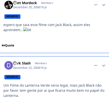
Matt Murdock
Members
December 20, 2006
19 yr
MEMBERS
espero que saia esse filme com Jack Black, assim eles
aprendem...
Quote
comment_282497
Dark Slash
Members
December 22, 2006
19 yr
MEMBERS
Um Filme do Lanterna Verde seria legal, mais Jack Black não
por favor. tem gente por ai que ficaria muito bem no papel do
Lanterna.