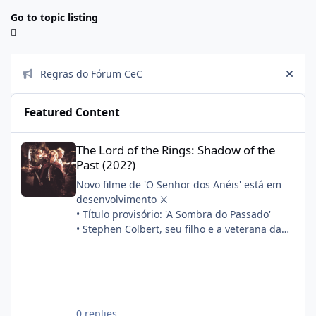
Go to topic listing
Announcements
Regras do Fórum CeC
Hide
Featured Content
The Lord of the Rings: Shadow of the Past (202?)
The Lord of the Rings: Shadow of the
Past (202?)
Novo filme de 'O Senhor dos Anéis' está em
desenvolvimento ⚔️
• Título provisório: 'A Sombra do Passado'
• Stephen Colbert, seu filho e a veterana da
franquia Philippa Boyens estão escrevendo o
roteiro em conjunto
• A produção começará após 'A Caçada a
Gollum'
Sinopse oficial:
0 replies