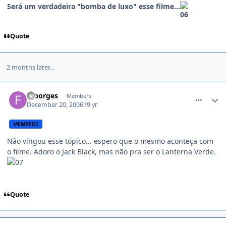
Será um verdadeira "bomba de luxo" esse filme...
Quote
2 months later...
comment_280700
fpborges
Members
December 20, 2006
19 yr
MEMBERS
Não vingou esse tópico... espero que o mesmo aconteça com
o filme. Adoro o Jack Black, mas não pra ser o Lanterna Verde.
Quote
comment_280706