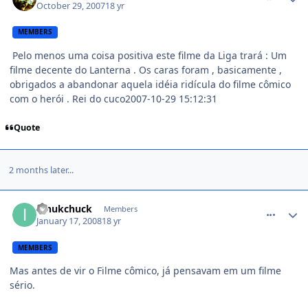
October 29, 2007
18 yr
MEMBERS
Pelo menos uma coisa positiva este filme da Liga trará : Um
filme decente do Lanterna . Os caras foram , basicamente ,
obrigados a abandonar aquela idéia ridícula do filme cômico
com o herói . Rei do cuco2007-10-29 15:12:31
Quote
2 months later...
comment_673360
innukchuck
Members
January 17, 2008
18 yr
MEMBERS
Mas antes de vir o Filme cômico, já pensavam em um filme
sério.