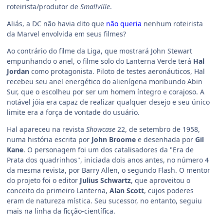
roteirista/produtor de
Smallville
.
Aliás, a DC não havia dito que
não queria
nenhum roteirista
da Marvel envolvida em seus filmes?
Ao contrário do filme da Liga, que mostrará John Stewart
empunhando o anel, o filme solo do Lanterna Verde terá
Hal
Jordan
como protagonista. Piloto de testes aeronáuticos, Hal
recebeu seu anel energético do alienígena moribundo Abin
Sur, que o escolheu por ser um homem íntegro e corajoso. A
notável jóia era capaz de realizar qualquer desejo e seu único
limite era a força de vontade do usuário.
Hal apareceu na revista
Showcase
22, de setembro de 1958,
numa história escrita por
John Broome
e desenhada por
Gil
Kane
. O personagem foi um dos catalisadores da "Era de
Prata dos quadrinhos", iniciada dois anos antes, no número 4
da mesma revista, por Barry Allen, o segundo Flash. O mentor
do projeto foi o editor
Julius Schwartz
, que aproveitou o
conceito do primeiro Lanterna,
Alan Scott
, cujos poderes
eram de natureza mística. Seu sucessor, no entanto, seguiu
mais na linha da ficção-científica.