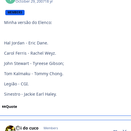
October 29, 2007
18 yr
MEMBERS
Minha versão do Elenco:
Hal Jordan - Eric Dane.
Carol Ferris - Rachel Weyz.
John Stewart - Tyreese Gibson;
Tom Kalmaku - Tommy Chong.
Legião - CGI.
Sinestro - Jackie Earl Haley.
Quote
comment_617884
Rei do cuco
Members