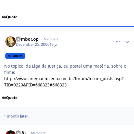
Quote
comment_284270
RamboCop
Members
December 25, 2006
19 yr
MEMBERS
No tópico, da Liga da Justiça, eu postei uma matéria, sobre o
filme:
http://www.cinemaemcena.com.br/forum/forum_posts.asp?
TID=9220&PID=668323#668323
Quote
1 month later...
comment_344336
(Õ.ô)
Members