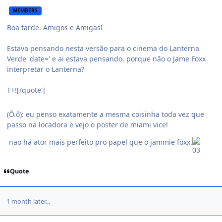
MEMBERS
Boa tarde. Amigos e Amigas!
Estava pensando nesta versão para o cinema do Lanterna
Verde' date=' e ai estava pensando, porque não o Jame Foxx
interpretar o Lanterna?
T+![/quote']
(Õ.ô): eu penso exatamente a mesma coisinha toda vez que
passo na locadora e vejo o poster de miami vice!
nao há ator mais perfeito pro papel que o jammie foxx.
Quote
1 month later...
comment_404063