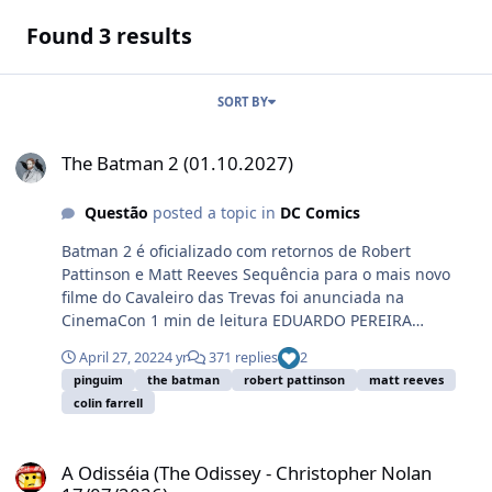
Found 3 results
SORT BY
The Batman 2 (01.10.2027)
The Batman 2 (01.10.2027)
Questão
posted a topic in
DC Comics
Batman 2 é oficializado com retornos de Robert
Pattinson e Matt Reeves Sequência para o mais novo
filme do Cavaleiro das Trevas foi anunciada na
CinemaCon 1 min de leitura EDUARDO PEREIRA
26.04.2022, ÀS 20H36...
April 27, 2022
4 yr
371 replies
2
pinguim
the batman
robert pattinson
matt reeves
colin farrell
A Odisséia (The Odissey - Christopher Nolan 17/07/2026)
A Odisséia (The Odissey - Christopher Nolan