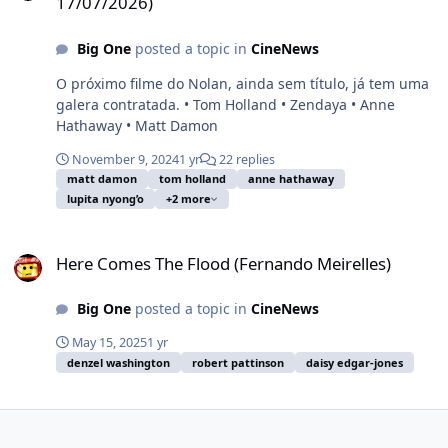
17/07/2026)
Big One
posted a topic in
CineNews
O próximo filme do Nolan, ainda sem título, já tem uma
galera contratada. • Tom Holland • Zendaya • Anne
Hathaway • Matt Damon
November 9, 2024
1 yr
22 replies
matt damon
tom holland
anne hathaway
lupita nyong’o
+2 more
Here Comes The Flood (Fernando Meirelles)
Here Comes The Flood (Fernando Meirelles)
Big One
posted a topic in
CineNews
May 15, 2025
1 yr
denzel washington
robert pattinson
daisy edgar-jones