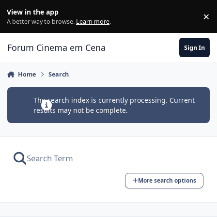
Jump to content
View in the app
×
Di
A better way to browse.
Learn more
.
Forum Cinema em Cena
Sign In
Home
Search
The search index is currently processing. Current
results may not be complete.
More search options