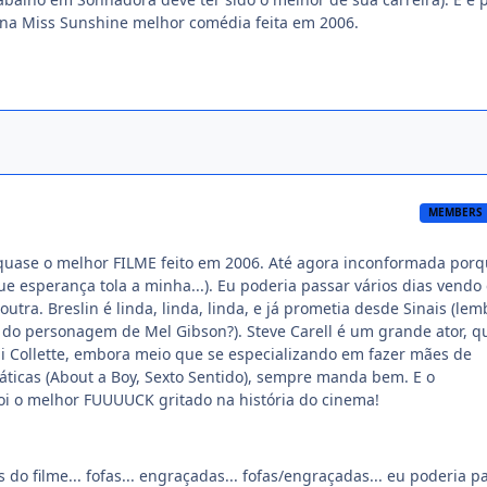
ena Miss Sunshine melhor comédia feita em 2006.
MEMBERS
 quase o melhor FILME feito em 2006. Até agora inconformada por
e esperança tola a minha...). Eu poderia passar vários dias vendo
outra. Breslin é linda, linda, linda, e já prometia desde Sinais (le
la do personagem de Mel Gibson?). Steve Carell é um grande ator, q
ni Collette, embora meio que se especializando em fazer mães de
máticas (About a Boy, Sexto Sentido), sempre manda bem. E o
foi o melhor FUUUUCK gritado na história do cinema!
 do filme... fofas... engraçadas... fofas/engraçadas... eu poderia p