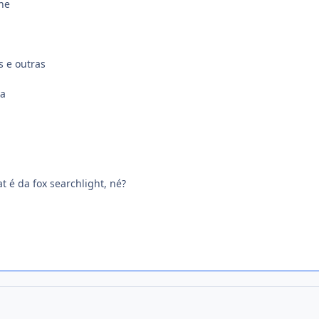
ne
s e outras
da
 é da fox searchlight, né?