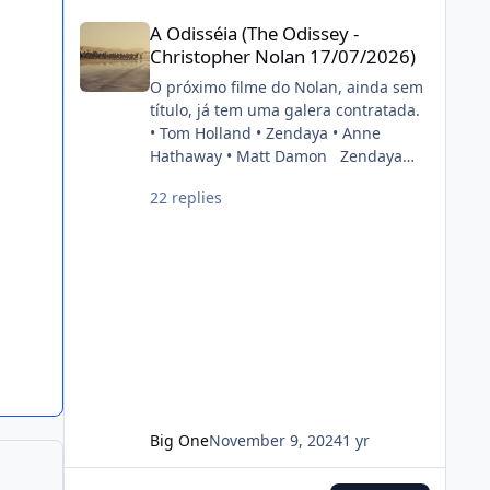
cinéfilo2012-05-16 20:39:06
A Odisséia (The Odissey - Christopher Nolan 17/07/2026)
painel do estúdio da CinemaCon
A Odisséia (The Odissey -
2022. FONTE: OMELETE
Christopher Nolan 17/07/2026)
O próximo filme do Nolan, ainda sem
título, já tem uma galera contratada.
• Tom Holland • Zendaya • Anne
Hathaway • Matt Damon Zendaya
and Anne Hathaway have been cast
22 replies
in Christopher Nolan’s next film. Also
starring Tom Holland and Matt
Damon. (Source: Deadline)
pic.twitter.com/DgwWlBhUxF —
DiscussingFilm (@DiscussingFilm)
November 8, 2024
Big One
November 9, 2024
1 yr