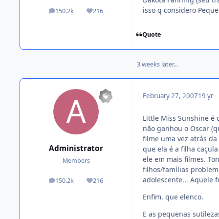
isso q considero Pequ
150.2k
216
posts
Reputation
Quote
3 weeks later...
February 27, 2007
19 yr
Little Miss Sunshine é
não ganhou o Oscar (qu
filme uma vez atrás da 
Administrator
que ela é a filha caçu
ele em mais filmes. To
Members
filhos/famílias proble
adolescente... Aquele 
150.2k
216
posts
Reputation
Enfim, que elenco.
E as pequenas sutilezas