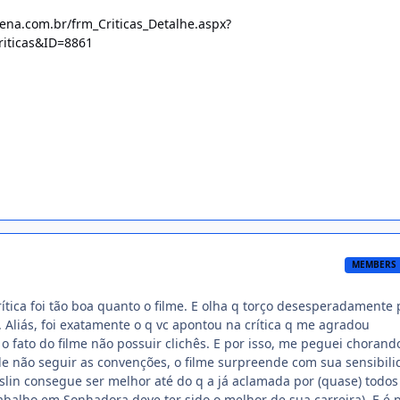
na.com.br/frm_Criticas_Detalhe.aspx?
riticas&ID=8861
MEMBERS
rítica foi tão boa quanto o filme. E olha q torço desesperadamente 
. Aliás, foi exatamente o q vc apontou na crítica q me agradou
o fato do filme não possuir clichês. E por isso, me peguei chorand
de não seguir as convenções, o filme surpreende com sua sensibili
eslin consegue ser melhor até do q a já aclamada por (quase) todos
abalho em Sonhadora deve ter sido o melhor de sua carreira). E é 