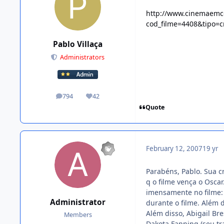
http://www.cinemaemce
cod_filme=4408&tipo=c
Pablo Villaça
Administrators
794
42
posts
Reputation
Quote
February 12, 2007
19 yr
Parabéns, Pablo. Sua c
q o filme vença o Oscar
imensamente no filme: 
Administrator
durante o filme. Além 
Além disso, Abigail Br
Members
Dakota Fanning (seu tr