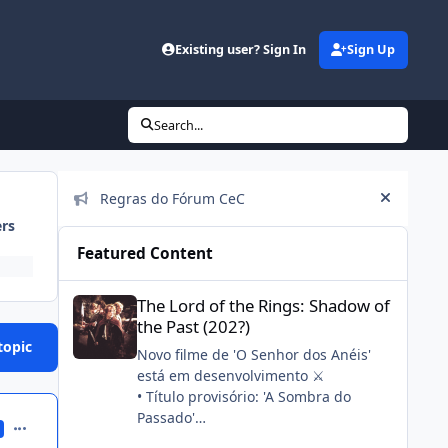
Existing user? Sign In
Sign Up
Search...
Announcements
Regras do Fórum CeC
Hide an
ers
Featured Content
The Lord of the Rings: Shadow of the Past (202?)
The Lord of the Rings: Shadow of
the Past (202?)
topic
Novo filme de 'O Senhor dos Anéis'
está em desenvolvimento ⚔️
• Título provisório: 'A Sombra do
Passado'
comment_338364
• Stephen Colbert, seu filho e a