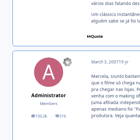
vários dias falando des
Um clássico instantâne
alguém sabe se já foi l
Quote
March 3, 2007
19 yr
Marcela, siunto basta
que o filme só chega n
pra chegar nas lojas. 
Administrator
venha com o making of.
(uma afiliada independ
Members
apenas mediano foi "Pa
produtora. Veja quantas
150.2k
216
posts
Reputation