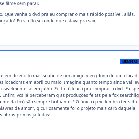
se filme sem parar.
o. Que venha o dvd pra eu comprar o mais rápido possível, aliás,
ançado? Eu vi não sei onde que estava pra sair.
MEMBERS
nte em dizer isto mas soube de um amigo meu (dono de uma locado
as locadoras em abril ou maio. Imagine quanto tempo ainda vai le
Possivelmente só em julho. Eu tb tô louco pra comprar o dvd. E espe
 Enfim, vcs já perceberam q as produções feitas pela fox searchli
ente da fox) são sempre brilhantes? O único q me lembro ter sido
lavras de amor", q curiosamente foi o projeto mais caro daquela
 obras-primas já feitas: