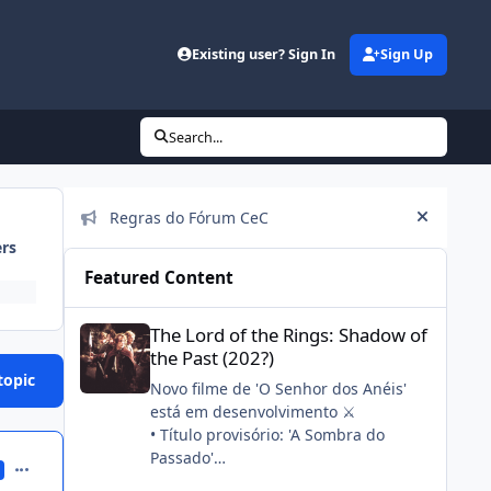
Existing user? Sign In
Sign Up
Search...
Announcements
Regras do Fórum CeC
Hide an
ers
Featured Content
The Lord of the Rings: Shadow of the Past (202?)
The Lord of the Rings: Shadow of
the Past (202?)
topic
Novo filme de 'O Senhor dos Anéis'
está em desenvolvimento ⚔️
• Título provisório: 'A Sombra do
Passado'
comment_685818
• Stephen Colbert, seu filho e a