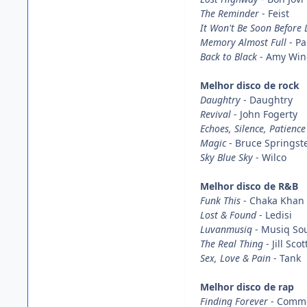
The Reminder
- Feist
It Won't Be Soon Before
Memory Almost Full
- Pa
Back to Black
- Amy Wi
Melhor disco de rock
Daughtry
- Daughtry
Revival
- John Fogerty
Echoes, Silence, Patience
Magic
- Bruce Springst
Sky Blue Sky
- Wilco
Melhor disco de R&B
Funk This
- Chaka Khan
Lost & Found
- Ledisi
Luvanmusiq
- Musiq Sou
The Real Thing
- Jill Scot
Sex, Love & Pain
- Tank
Melhor disco de rap
Finding Forever
- Comm