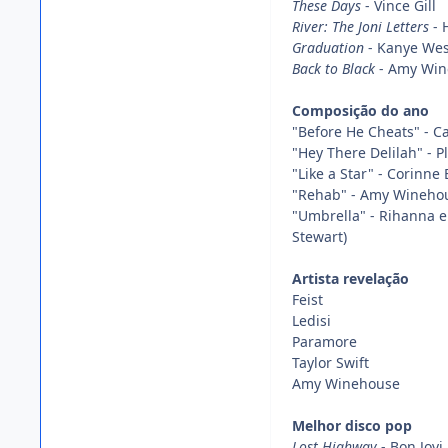
These Days
- Vince Gill
River: The Joni Letters
- 
Graduation
- Kanye Wes
Back to Black
- Amy Win
Composição do ano
"Before He Cheats" - C
"Hey There Delilah" - P
"Like a Star" - Corinne
"Rehab" - Amy Wineho
"Umbrella" - Rihanna e
Stewart)
Artista revelação
Feist
Ledisi
Paramore
Taylor Swift
Amy Winehouse
Melhor disco pop
Lost Highway
- Bon Jovi