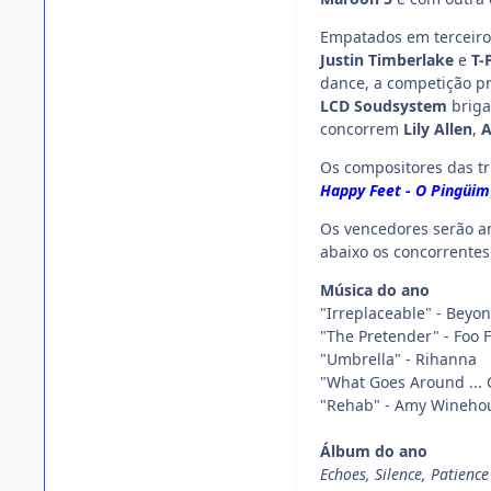
Empatados em terceiro
Justin Timberlake
e
T-
dance, a competição p
LCD Soudsystem
briga
concorrem
Lily Allen
,
A
Os compositores das tr
Happy Feet - O Pingüim
Os vencedores serão a
abaixo os concorrentes
Música do ano
"Irreplaceable" - Beyo
"The Pretender" - Foo 
"Umbrella" - Rihanna
"What Goes Around ... 
"Rehab" - Amy Wineho
Álbum do ano
Echoes, Silence, Patienc