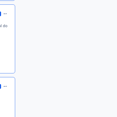
comment_686175
al do
comment_686189