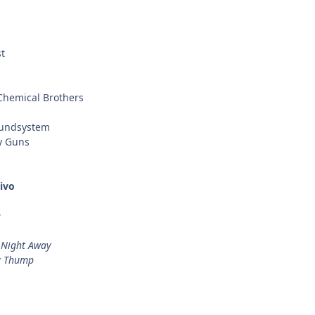
t
Chemical Brothers
oundsystem
y Guns
ivo
e
 Night Away
y Thump