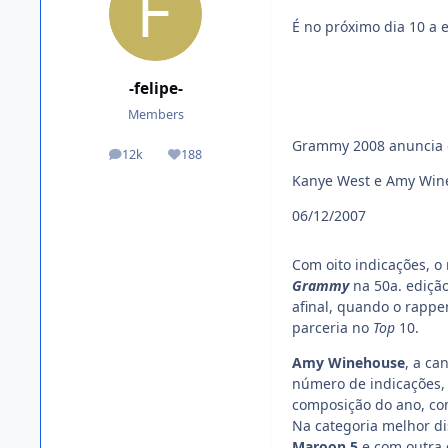
É no próximo dia 10 a 
-felipe-
Members
Grammy 2008 anuncia o
12k
188
posts
Reputation
Kanye West e Amy Wineh
06/12/2007
Com oito indicações, o
Grammy
na 50a. ediçã
afinal, quando o rapp
parceria no
Top
10.
Amy Winehouse
, a ca
número de indicações, 
composição do ano, co
Na categoria melhor di
Maroon 5
e com outra 