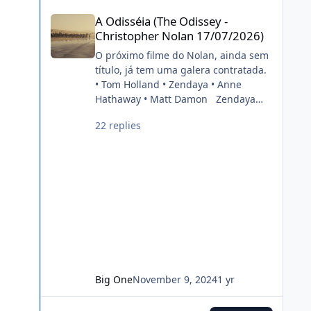
cinéfilo2012-05-16 20:39:06
A Odisséia (The Odissey - Christopher Nolan 17/07/2026)
painel do estúdio da CinemaCon
A Odisséia (The Odissey -
2022. FONTE: OMELETE
Christopher Nolan 17/07/2026)
O próximo filme do Nolan, ainda sem
título, já tem uma galera contratada.
• Tom Holland • Zendaya • Anne
Hathaway • Matt Damon Zendaya
and Anne Hathaway have been cast
22 replies
in Christopher Nolan’s next film. Also
starring Tom Holland and Matt
Damon. (Source: Deadline)
pic.twitter.com/DgwWlBhUxF —
DiscussingFilm (@DiscussingFilm)
November 8, 2024
Big One
November 9, 2024
1 yr