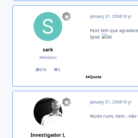
January 31, 2008
18 yr
Feist tem que agradece
Ipod.
sark
Members
978
0
posts
Reputation
Quote
January 31, 2008
18 yr
Muito ruim, hein.. não 
Investigador L