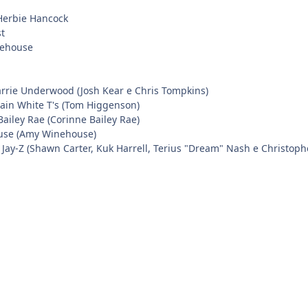
Herbie Hancock
t
ehouse
arrie Underwood (Josh Kear e Chris Tompkins)
lain White T's (Tom Higgenson)
 Bailey Rae (Corinne Bailey Rae)
use (Amy Winehouse)
 Jay-Z (Shawn Carter, Kuk Harrell, Terius "Dream" Nash e Christoph