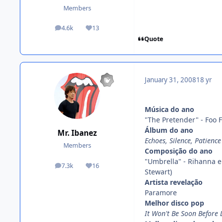
Members
4.6k
13
posts
Reputation
Quote
January 31, 2008
18 yr
Música do ano
"The Pretender" - Foo 
Álbum do ano
Mr. Ibanez
Echoes, Silence, Patienc
Members
Composição do ano
"Umbrella" - Rihanna e
7.3k
16
posts
Reputation
Stewart)
Artista revelação
Paramore
Melhor disco pop
It Won't Be Soon Before