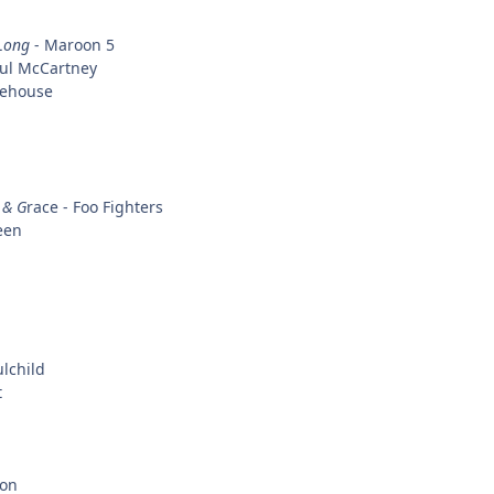
 Long
- Maroon 5
ul McCartney
nehouse
 & G
race - Foo Fighters
een
lchild
t
on