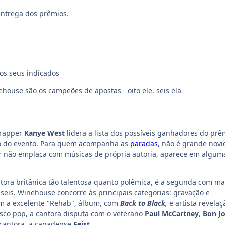
entrega dos prêmios.
s seus indicados
ouse são os campeões de apostas - oito ele, seis ela
 rapper
Kanye West
lidera a lista dos possíveis ganhadores do prê
o do evento. Para quem acompanha as
paradas
, não é grande novi
er não emplaca com músicas de própria autoria, aparece em algum
ntora britânica tão talentosa quanto polêmica, é a segunda com ma
seis. Winehouse concorre às principais categorias: gravação e
m a excelente "Rehab", álbum, com
Back to Black
,
e artista revelaç
sco pop, a cantora disputa com o veterano
Paul McCartney
,
Bon Jo
cantora, a canadense
Feist
.