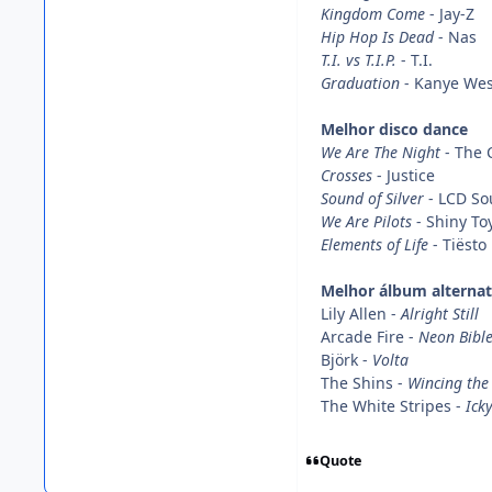
Kingdom Come
- Jay-Z
Hip Hop Is Dead
- Nas
T.I. vs T.I.P.
- T.I.
Graduation
- Kanye Wes
Melhor disco dance
We Are The Night
- The 
Crosses
- Justice
Sound of Silver
- LCD S
We Are Pilots
- Shiny To
Elements of Life
- Tiësto
Melhor álbum alternat
Lily Allen -
Alright Still
Arcade Fire -
Neon Bibl
Björk -
Volta
The Shins -
Wincing the
The White Stripes -
Ick
Quote