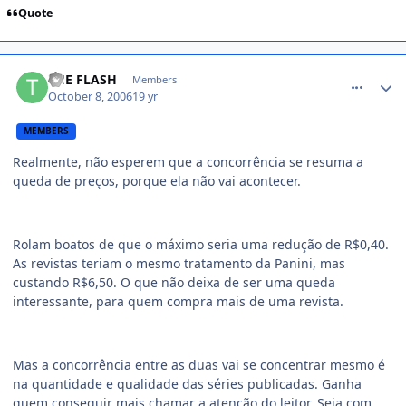
Quote
comment_233889
THE FLASH
Members
October 8, 2006
19 yr
MEMBERS
Realmente, não esperem que a concorrência se resuma a
queda de preços, porque ela não vai acontecer.
Rolam boatos de que o máximo seria uma redução de R$0,40.
As revistas teriam o mesmo tratamento da Panini, mas
custando R$6,50. O que não deixa de ser uma queda
interessante, para quem compra mais de uma revista.
Mas a concorrência entre as duas vai se concentrar mesmo é
na quantidade e qualidade das séries publicadas. Ganha
quem conseguir mais chamar a atenção do leitor. Seja com