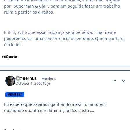
por "Superman & Cia.", para em seguida fazer um trabalho
ruim e perder os direitos.
Enfim, acho que essa mudança será benéfica. Finalmente
poderemos ver uma concorrência de verdade. Quem ganhará
é o leitor.
Quote
comment_230756
sunderhus
Members
October 1, 2006
19 yr
MEMBERS
Eu espero que saiamos ganhando mesmo, tanto em
qualidade quanto em diminuição dos custos...