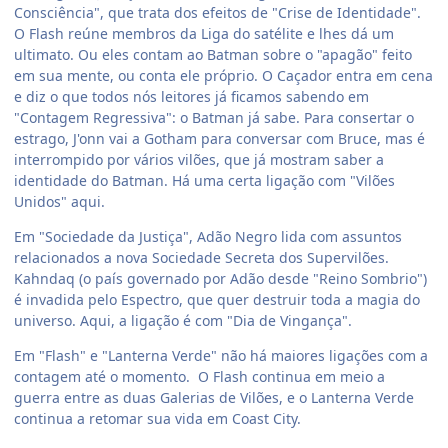
Consciência", que trata dos efeitos de "Crise de Identidade".
O Flash reúne membros da Liga do satélite e lhes dá um
ultimato. Ou eles contam ao Batman sobre o "apagão" feito
em sua mente, ou conta ele próprio. O Caçador entra em cena
e diz o que todos nós leitores já ficamos sabendo em
"Contagem Regressiva": o Batman já sabe. Para consertar o
estrago, J'onn vai a Gotham para conversar com Bruce, mas é
interrompido por vários vilões, que já mostram saber a
identidade do Batman. Há uma certa ligação com "Vilões
Unidos" aqui.
Em "Sociedade da Justiça", Adão Negro lida com assuntos
relacionados a nova Sociedade Secreta dos Supervilões.
Kahndaq (o país governado por Adão desde "Reino Sombrio")
é invadida pelo Espectro, que quer destruir toda a magia do
universo. Aqui, a ligação é com "Dia de Vingança".
Em "Flash" e "Lanterna Verde" não há maiores ligações com a
contagem até o momento. O Flash continua em meio a
guerra entre as duas Galerias de Vilões, e o Lanterna Verde
continua a retomar sua vida em Coast City.