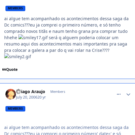
MEMBERS
ai algue tem acompanhado os acontecimentos dessa saga da
Dc comics???eu ja comprei o primeiro número, e só tenho
comprado novos titãs e naum tenho grana pra comprar tudo
hhehe
será q alguem poderia colocar um
resumo aqui dos acontecimentos mais importantes pra saga
pra colocar a galera a par do q vai rolar na Crise????
Quote
comment_194080
Thiago Araujo
Members
July 20, 2006
20 yr
MEMBERS
ai algue tem acompanhado os acontecimentos dessa saga da
Dc comics???eu ja comprei o primeiro número' date=' e só