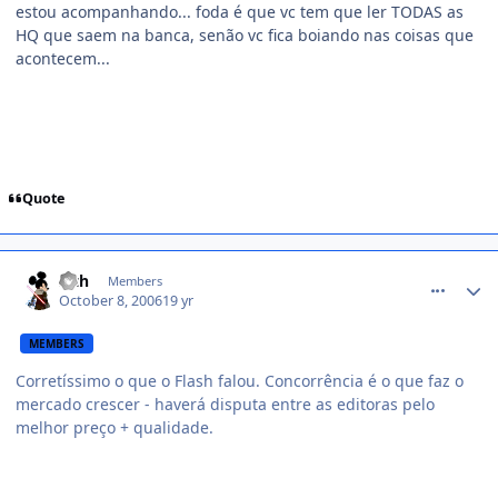
estou acompanhando... foda é que vc tem que ler TODAS as
HQ que saem na banca, senão vc fica boiando nas coisas que
acontecem...
Quote
comment_233851
Sith
Members
October 8, 2006
19 yr
MEMBERS
Corretíssimo o que o Flash falou. Concorrência é o que faz o
mercado crescer - haverá disputa entre as editoras pelo
melhor preço + qualidade.