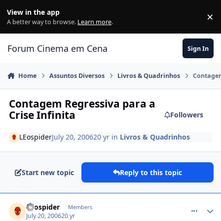
Jump to content
View in the app
×
Di
A better way to browse.
Learn more
.
Forum Cinema em Cena
Sign In
Home
Assuntos Diversos
Livros & Quadrinhos
Contagem
Contagem Regressiva para a
Crise Infinita
Followers
LEospider
July 20, 2006
20 yr
in
Livros & Quadrinhos
Start new topic
Reply to this topic
comment_194067
LEospider
Members
July 20, 2006
20 yr