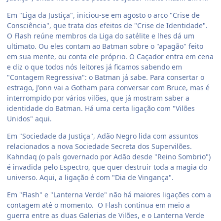
Em "Liga da Justiça", iniciou-se em agosto o arco "Crise de
Consciência", que trata dos efeitos de "Crise de Identidade".
O Flash reúne membros da Liga do satélite e lhes dá um
ultimato. Ou eles contam ao Batman sobre o "apagão" feito
em sua mente, ou conta ele próprio. O Caçador entra em cena
e diz o que todos nós leitores já ficamos sabendo em
"Contagem Regressiva": o Batman já sabe. Para consertar o
estrago, J'onn vai a Gotham para conversar com Bruce, mas é
interrompido por vários vilões, que já mostram saber a
identidade do Batman. Há uma certa ligação com "Vilões
Unidos" aqui.
Em "Sociedade da Justiça", Adão Negro lida com assuntos
relacionados a nova Sociedade Secreta dos Supervilões.
Kahndaq (o país governado por Adão desde "Reino Sombrio")
é invadida pelo Espectro, que quer destruir toda a magia do
universo. Aqui, a ligação é com "Dia de Vingança".
Em "Flash" e "Lanterna Verde" não há maiores ligações com a
contagem até o momento. O Flash continua em meio a
guerra entre as duas Galerias de Vilões, e o Lanterna Verde