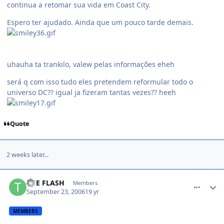
continua a retomar sua vida em Coast City.
Espero ter ajudado. Ainda que um pouco tarde demais.
uhauha ta trankilo, valew pelas informações eheh
será q com isso tudo eles pretendem reformular todo o
universo DC?? igual ja fizeram tantas vezes?? heeh
Quote
2 weeks later...
comment_227215
THE FLASH
Members
September 23, 2006
19 yr
MEMBERS