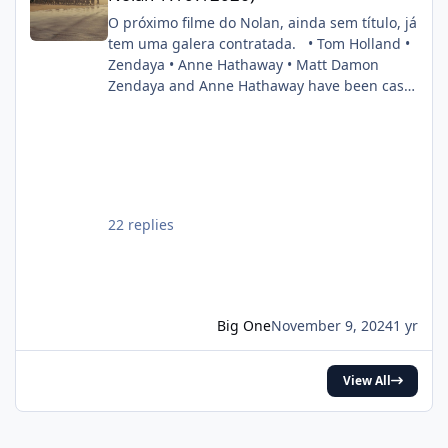
O próximo filme do Nolan, ainda sem título, já
tem uma galera contratada. • Tom Holland •
Zendaya • Anne Hathaway • Matt Damon
Zendaya and Anne Hathaway have been cast
in Christopher Nolan’s next film. Also starring
Tom Holland and Matt Damon. (Source:
Deadline) pic.twitter.com/DgwWlBhUxF —
DiscussingFilm (@DiscussingFilm) November
8, 2024
22 replies
Big One
November 9, 2024
1 yr
View All