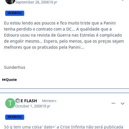
September 28, 2006
19 yr
MEMBERS
Eu estou lendo aos poucos e fico muito triste que a Panini
tenha perdido o contrato com a DC... A qualidade que a
Ediouro usou na revista de Guerra nas Estrelas é complicado
de engolir mesmo... Espero, pelo menos, que os preços sejam
melhores que os praticados pela Panini...
Sunderhus
Quote
comment_230634
THE FLASH
Members
October 1, 2006
19 yr
MEMBERS
Só q tem uma coisa' date=' a Crise Infinita não será publicada