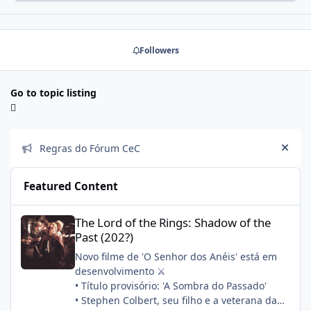
Followers
Go to topic listing
Announcements
Regras do Fórum CeC
Hide
Featured Content
The Lord of the Rings: Shadow of the Past (202?)
The Lord of the Rings: Shadow of the
Past (202?)
Novo filme de 'O Senhor dos Anéis' está em
desenvolvimento ⚔️
• Título provisório: 'A Sombra do Passado'
• Stephen Colbert, seu filho e a veterana da