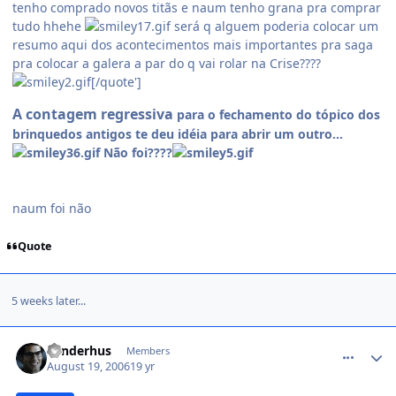
tenho comprado novos titãs e naum tenho grana pra comprar
tudo hhehe
será q alguem poderia colocar um
resumo aqui dos acontecimentos mais importantes pra saga
pra colocar a galera a par do q vai rolar na Crise????
[/quote']
A contagem regressiva
para o fechamento do tópico dos
brinquedos antigos te deu idéia para abrir um outro...
Não foi????
naum foi não
Quote
5 weeks later...
comment_212117
sunderhus
Members
August 19, 2006
19 yr