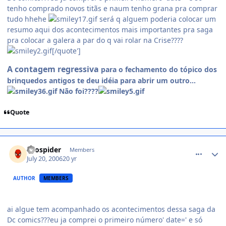
tenho comprado novos titãs e naum tenho grana pra comprar
tudo hhehe
será q alguem poderia colocar um
resumo aqui dos acontecimentos mais importantes pra saga
pra colocar a galera a par do q vai rolar na Crise????
[/quote']
A contagem regressiva
para o fechamento do tópico dos
brinquedos antigos te deu idéia para abrir um outro...
Não foi????
Quote
comment_194102
LEospider
Members
July 20, 2006
20 yr
AUTHOR
MEMBERS
ai algue tem acompanhado os acontecimentos dessa saga da
Dc comics???eu ja comprei o primeiro número' date=' e só