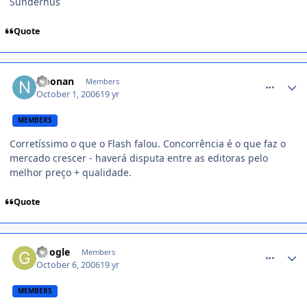
Sunderhus
Quote
comment_230792
Noonan
Members
October 1, 2006
19 yr
MEMBERS
Corretíssimo o que o Flash falou. Concorrência é o que faz o
mercado crescer - haverá disputa entre as editoras pelo
melhor preço + qualidade.
Quote
comment_232867
Google
Members
October 6, 2006
19 yr
MEMBERS