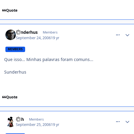
Quote
comment_227424
sunderhus
Members
September 24, 2006
19 yr
MEMBERS
Que isso... Minhas palavras foram comuns...
Sunderhus
Quote
comment_228072
Sith
Members
September 25, 2006
19 yr