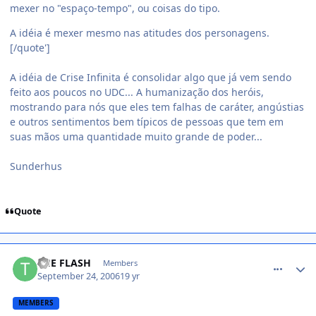
mexer no "espaço-tempo", ou coisas do tipo.
A idéia é mexer mesmo nas atitudes dos personagens.
[/quote']
A idéia de Crise Infinita é consolidar algo que já vem sendo
feito aos poucos no UDC... A humanização dos heróis,
mostrando para nós que eles tem falhas de caráter, angústias
e outros sentimentos bem típicos de pessoas que tem em
suas mãos uma quantidade muito grande de poder...
Sunderhus
Quote
comment_227375
THE FLASH
Members
September 24, 2006
19 yr
MEMBERS