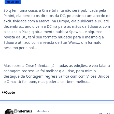
MEMBERS
Só q tem uma coisa, a Crise Infinita não será publicada pela
Panini, ela perdeu os direitos da DC, pq assinou um acordo de
exclusividade com a Marvel na Europa, ela publicará a DC até
dezembro... ano q vem a DC irá para as mãos da Ediouro, com
o seu selo Pixar, q atualmente publica Spawn... e algumas
revista da DC, terá seu formato mudado para o mesmo q a
Ediouro utilizou com a revista de Star Wars... um formato
péssimo por sinal...
Mas sobre a Crise Infinita... já li todas as edições, e vou falar a
contagem regressiva foi melhor q a Crise, para mim o
destaque da Contagem regressiva fica com com Vilões Unidos,
o Omac tb foi bom, mas poderia ser bem melhor...
Quote
comment_229176
sunderhus
Members