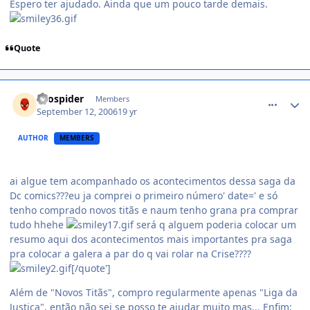
Espero ter ajudado. Ainda que um pouco tarde demais.
Quote
comment_222123
LEospider
Members
September 12, 2006
19 yr
AUTHOR
MEMBERS
ai algue tem acompanhado os acontecimentos dessa saga da
Dc comics???eu ja comprei o primeiro número' date=' e só
tenho comprado novos titãs e naum tenho grana pra comprar
tudo hhehe
será q alguem poderia colocar um
resumo aqui dos acontecimentos mais importantes pra saga
pra colocar a galera a par do q vai rolar na Crise????
[/quote']
Além de "Novos Titãs", compro regularmente apenas "Liga da
Justiça", então não sei se posso te ajudar muito mas... Enfim: