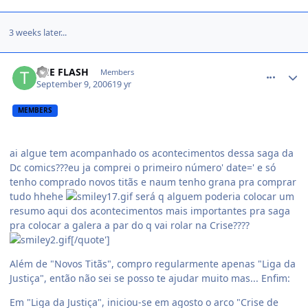
3 weeks later...
comment_221007
THE FLASH
Members
September 9, 2006
19 yr
MEMBERS
ai algue tem acompanhado os acontecimentos dessa saga da
Dc comics???eu ja comprei o primeiro número' date=' e só
tenho comprado novos titãs e naum tenho grana pra comprar
tudo hhehe
será q alguem poderia colocar um
resumo aqui dos acontecimentos mais importantes pra saga
pra colocar a galera a par do q vai rolar na Crise????
[/quote']
Além de "Novos Titãs", compro regularmente apenas "Liga da
Justiça", então não sei se posso te ajudar muito mas... Enfim:
Em "Liga da Justiça", iniciou-se em agosto o arco "Crise de