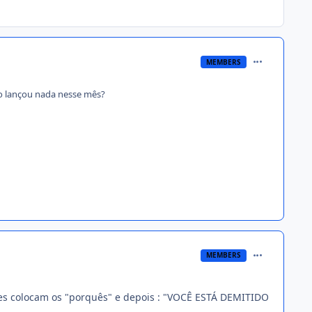
comment_233
MEMBERS
o lançou nada nesse mês?
comment_233
MEMBERS
les colocam os "porquês" e depois : "VOCÊ ESTÁ DEMITIDO