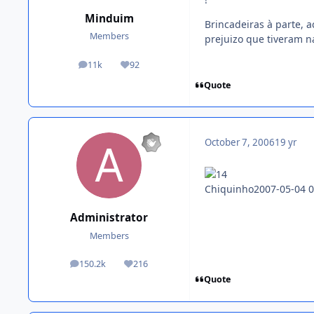
Minduim
Brincadeiras à parte, 
Members
prejuizo que tiveram na 
11k
92
posts
Reputation
Quote
October 7, 2006
19 yr
Chiquinho2007-05-04 0
Administrator
Members
150.2k
216
posts
Reputation
Quote