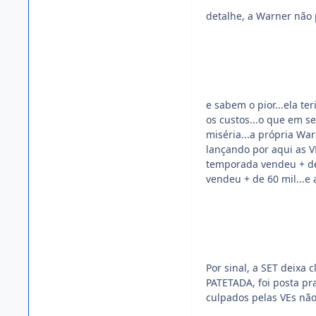
detalhe, a Warner não p
e sabem o pior...ela te
os custos...o que em s
miséria...a própria Wa
lançando por aqui as VE
temporada vendeu + de 
vendeu + de 60 mil...e a
Por sinal, a SET deixa 
PATETADA, foi posta pra
culpados pelas VEs não