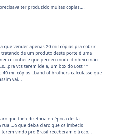
recisava ter produzido muitas cópias....
ria que vender apenas 20 mil cópias pra cobrir
e tratando de um produto deste porte é uma
rner reconhece que perdeu muito dinheiro não
s...pra vcs terem ideia, um box do Lost 1ª
40 mil cópias...band of brothers calculasse que
ssim vai...
claro que toda diretoria da época desta
 rua....o que deixa claro que os imbecis
 terem vindo pro Brasil receberam o troco...