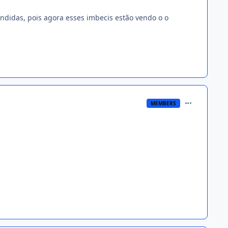
didas, pois agora esses imbecis estão vendo o o
comment_233
MEMBERS