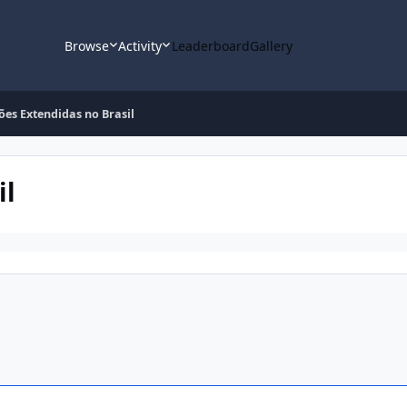
Browse
Activity
Leaderboard
Gallery
ões Extendidas no Brasil
il