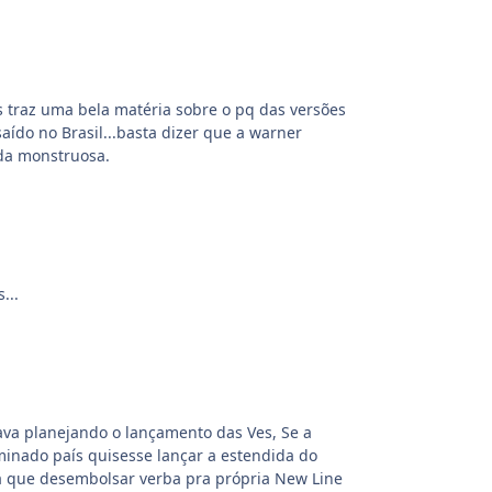
s traz uma bela matéria sobre o pq das versões
aído no Brasil...basta dizer que a warner
da monstruosa.
...
ava planejando o lançamento das Ves, Se a
minado país quisesse lançar a estendida do
ria que desembolsar verba pra própria New Line