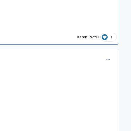
KarenENZYPE
1
comment_233