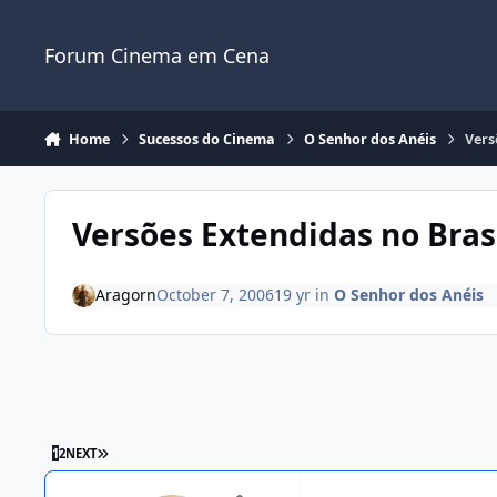
Jump to content
Forum Cinema em Cena
Home
Sucessos do Cinema
O Senhor dos Anéis
Vers
Versões Extendidas no Bras
Aragorn
October 7, 2006
19 yr
in
O Senhor dos Anéis
1
2
NEXT