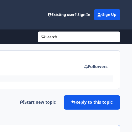
Existing user? Sign In
Sign Up
Search...
Followers
Start new topic
Reply to this topic