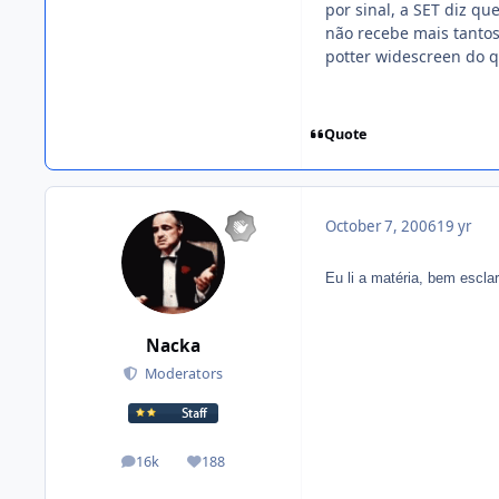
por sinal, a SET diz qu
não recebe mais tantos
potter widescreen do q
Quote
October 7, 2006
19 yr
Eu li a matéria, bem escla
Nacka
Moderators
16k
188
posts
Reputation