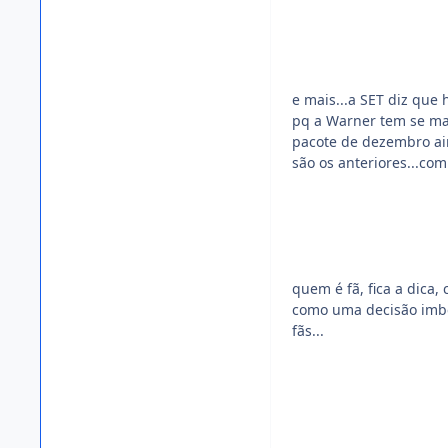
e mais...a SET diz que
pq a Warner tem se man
pacote de dezembro ai
são os anteriores...com 
quem é fã, fica a dica
como uma decisão imbe
fãs...