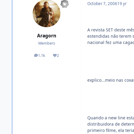
October 7, 2006
19 yr
A revista SET deste mê
Aragorn
estendidas não terem s
nacional fez uma caga
Members
1.1k
2
posts
Reputation
explico...meio nas coxas
Quando a new line est
distribuidora de deter
primeiro filme, ela te