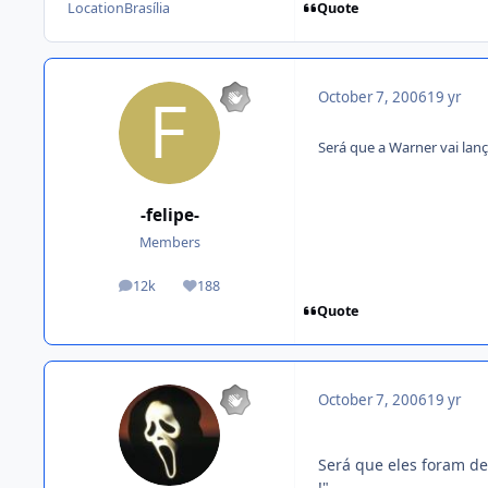
Quote
Location
Brasília
October 7, 2006
19 yr
Será que a Warner vai la
-felipe-
Members
12k
188
posts
Reputation
Quote
October 7, 2006
19 yr
Será que eles foram de
!"