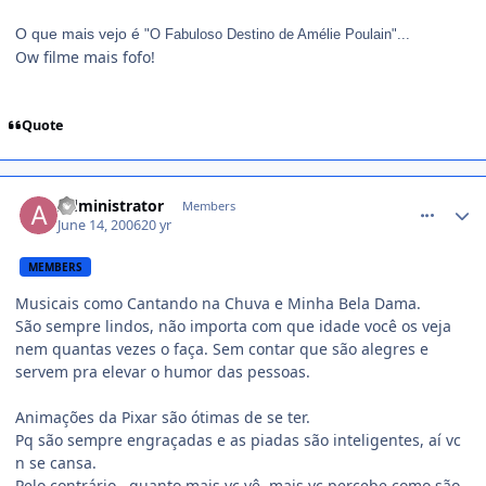
O que mais vejo é
"O Fabuloso Destino de Amélie Poulain"
...
Ow filme mais fofo!
Quote
comment_175835
Administrator
Members
June 14, 2006
20 yr
MEMBERS
Musicais como Cantando na Chuva e Minha Bela Dama.
São sempre lindos, não importa com que idade você os veja
nem quantas vezes o faça. Sem contar que são alegres e
servem pra elevar o humor das pessoas.
Animações da Pixar são ótimas de se ter.
Pq são sempre engraçadas e as piadas são inteligentes, aí vc
n se cansa.
Pelo contrário.. quanto mais vc vê, mais vc percebe como são