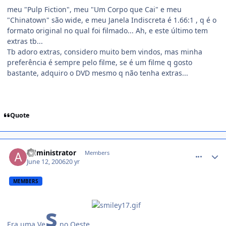
meu "Pulp Fiction", meu "Um Corpo que Cai" e meu
"Chinatown" são wide, e meu Janela Indiscreta é 1.66:1 , q é o
formato original no qual foi filmado... Ah, e este último tem
extras tb...
Tb adoro extras, considero muito bem vindos, mas minha
preferência é sempre pelo filme, se é um filme q gosto
bastante, adquiro o DVD mesmo q não tenha extras...
Quote
comment_174996
Administrator
Members
June 12, 2006
20 yr
MEMBERS
s
Era uma Ve
no Oeste