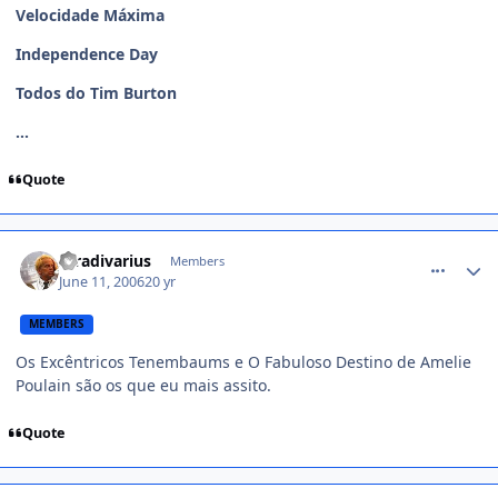
Velocidade Máxima
Independence Day
Todos do Tim Burton
...
Quote
comment_174317
Stradivarius
Members
June 11, 2006
20 yr
MEMBERS
Os Excêntricos Tenembaums e O Fabuloso Destino de Amelie
Poulain são os que eu mais assito.
Quote
comment_174319