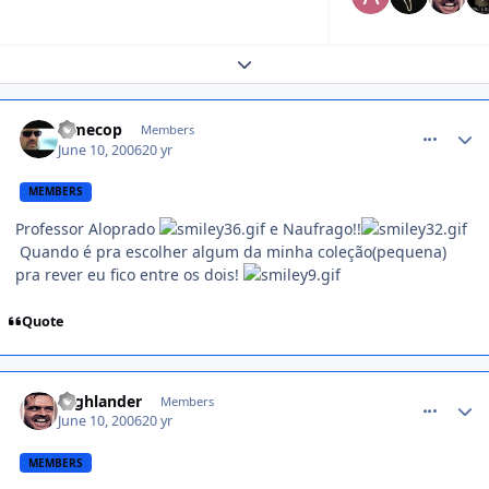
Expand topic overview
comment_174214
Timecop
Members
June 10, 2006
20 yr
MEMBERS
Professor Aloprado
e Naufrago!!
Quando é pra escolher algum da minha coleção(pequena)
pra rever eu fico entre os dois!
Quote
comment_174267
Highlander
Members
June 10, 2006
20 yr
MEMBERS