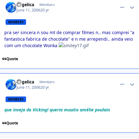
angelica
Members
June 11, 2006
20 yr
MEMBERS
pra ser sincera n sou mt de comprar filmes n.. mas comprei "a
fantastica fabrica de chocolate" e n me arrependi.. ainda veio
com um chocolate Wonka
Quote
comment_174322
angelica
Members
June 11, 2006
20 yr
MEMBERS
que inveja de Vicking! queria muuito amélie poulain
Quote