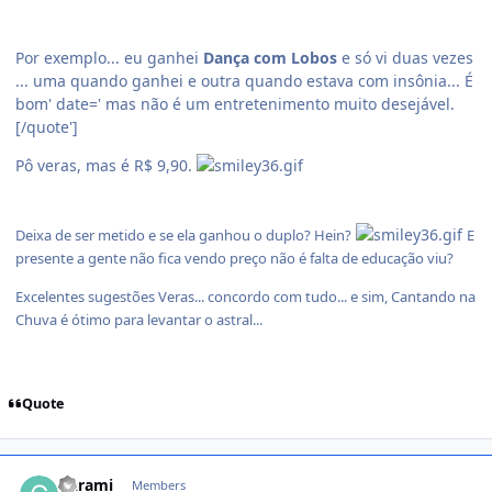
Por exemplo... eu ganhei
Dança com Lobos
e só vi duas vezes
... uma quando ganhei e outra quando estava com insônia... É
bom' date=' mas não é um entretenimento muito desejável.
[/quote']
Pô veras, mas é R$ 9,90.
Deixa de ser metido e se ela ganhou o duplo? Hein?
E
presente a gente não fica vendo preço não é falta de educação viu?
Excelentes sugestões Veras... concordo com tudo... e sim, Cantando na
Chuva é ótimo para levantar o astral...
Quote
comment_177984
Garami
Members