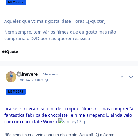
MEMBERS
Aqueles que vc mais gosta' date=' oras...
[/quote']
Nem sempre, tem vários filmes que eu gosto mas não
compraria o DVD por não querer reassistir.
Quote
comment_175776
guinevere
Members
June 14, 2006
20 yr
MEMBERS
pra ser sincera n sou mt de comprar filmes n.. mas comprei "a
fantastica fabrica de chocolate" e n me arrependi.. ainda veio
com um chocolate Wonka
Não acredito que veio com um chocolate Wonka!!! Q máximo!