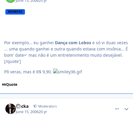
June 15, 2006
20 yr
MEMBERS
Por exemplo... eu ganhei
Dança com Lobos
e só vi duas vezes
... uma quando ganhei e outra quando estava com insônia... É
bom' date=' mas não é um entretenimento muito desejável.
[/quote']
Pô veras, mas é R$ 9,90.
Quote
comment_175988
Nacka
Moderators
June 15, 2006
20 yr