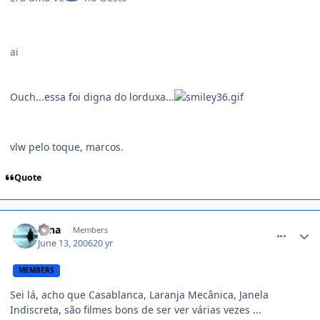
ai
Ouch...essa foi digna do lorduxa...
vlw pelo toque, marcos.
Quote
comment_175100
Nina
Members
June 13, 2006
20 yr
MEMBERS
Sei lá, acho que Casablanca, Laranja Mecânica, Janela
Indiscreta, são filmes bons de ser ver várias vezes ...