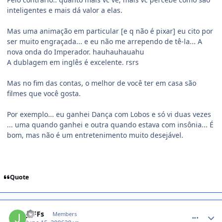
inteligentes e mais dá valor a elas.
Mas uma animação em particular [e q não é pixar] eu cito por
ser muito engraçada... e eu não me arrependo de tê-la... A
nova onda do Imperador. hauhauhauahu
A dublagem em inglês é excelente. rsrs
Mas no fim das contas, o melhor de você ter em casa são
filmes que você gosta.
Por exemplo... eu ganhei Dança com Lobos e só vi duas vezes
... uma quando ganhei e outra quando estava com insônia... É
bom, mas não é um entretenimento muito desejável.
Quote
comment_175947
JeFFs
Members