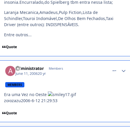
insonia.Encurralado,do Spielberg tbm entra nessa lista;
Laranja Mecanica,Amadeus,Pulp Fiction,Lista de
Schindler,Touroi Indomável,De Olhos Bem Fechados,Taxi
Driver (entre outros): INDISPENSÁVEIS.
Entre outros...
Quote
comment_174529
Administrator
Members
June 11, 2006
20 yr
MEMBERS
Era uma Vez no Oeste
zoiozazu2006-6-12 21:29:53
Quote
comment_174532