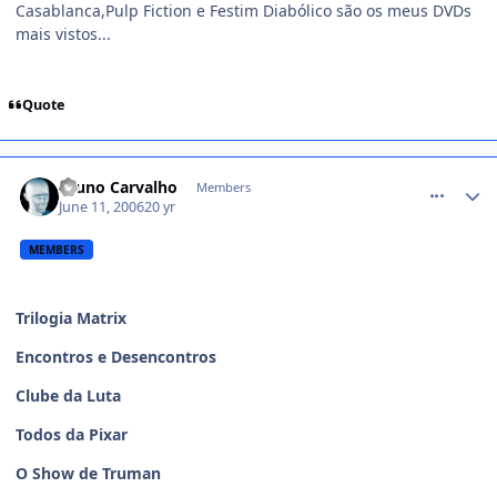
Casablanca,Pulp Fiction e Festim Diabólico são os meus DVDs
mais vistos...
Quote
comment_174288
Bruno Carvalho
Members
June 11, 2006
20 yr
MEMBERS
Trilogia Matrix
Encontros e Desencontros
Clube da Luta
Todos da Pixar
O Show de Truman