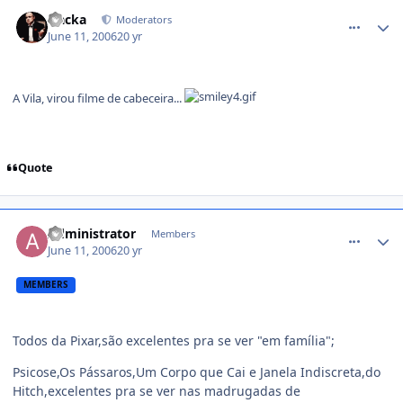
comment_174413
Nacka
Moderators
June 11, 2006
20 yr
A Vila, virou filme de cabeceira...
Quote
comment_174439
Administrator
Members
June 11, 2006
20 yr
MEMBERS
Todos da Pixar,são excelentes pra se ver "em família";
Psicose,Os Pássaros,Um Corpo que Cai e Janela Indiscreta,do
Hitch,excelentes pra se ver nas madrugadas de