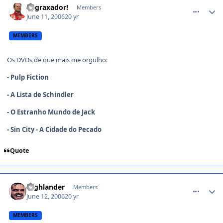
Engraxador!
Members
June 11, 2006
20 yr
MEMBERS
Os DVDs de que mais me orgulho:
- Pulp Fiction
- A Lista de Schindler
- O Estranho Mundo de Jack
- Sin City - A Cidade do Pecado
Quote
comment_174953
Highlander
Members
June 12, 2006
20 yr
MEMBERS