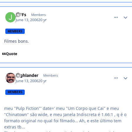
comment_175214
JeFFs
Members
June 13, 2006
20 yr
MEMBERS
Filmes bons.
Quote
comment_175358
Highlander
Members
June 13, 2006
20 yr
MEMBERS
meu "Pulp Fiction"' date=' meu "Um Corpo que Cai" e meu
"Chinatown" são wide, e meu Janela Indiscreta é 1.66:1 , q é o
formato original no qual foi filmado... Ah, e este último tem
extras tb...