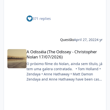
adaptar essa HQ que pode ter a participação
estreia de Batman nos cinemas, a Warner
do Cristhian Bale como Batman e do Brandon
Bros. já confirmou a produção de uma
Routh como Superman num só filme
sequência para o filme dirigido por Matt
smileys/smiley4.gif
371 replies
Reeves. A vindoura adaptação dos
cinéfilo2012-05-16 20:39:06
quadrinhos da DC terá o retorno do cineasta
na direção, bem como do astro Robert
Pattinson ao capuz do Cavaleiro das Trevas. O
anúncio foi feito durante painel do estúdio da
Questão
April 27, 2022
4 yr
CinemaCon 2022. FONTE: OMELETE
A Odisséia (The Odissey - Christopher Nolan 17/07/2026)
A Odisséia (The Odissey - Christopher
Nolan 17/07/2026)
O próximo filme do Nolan, ainda sem título, já
tem uma galera contratada. • Tom Holland •
Zendaya • Anne Hathaway • Matt Damon
Zendaya and Anne Hathaway have been cast
in Christopher Nolan’s next film. Also starring
Tom Holland and Matt Damon. (Source:
Deadline) pic.twitter.com/DgwWlBhUxF —
DiscussingFilm (@DiscussingFilm) November
8, 2024