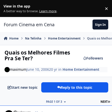
Jump to content
View in the app
×
Di
A better way to browse.
Learn more
.
Forum Cinema em Cena
Sign In
Home
Na Telinha
Home Entertainment
Quais os Melhor
Quais os Melhores Filmes
Pra Se Ter?
Followers
maximum
June 10, 2006
20 yr
in
Home Entertainment
Start new topic
Reply to this topic
PAGE 1 OF 3
NEXT
comment_174209