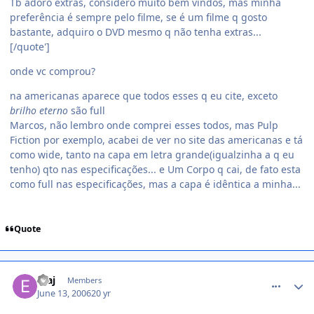
Tb adoro extras, considero muito bem vindos, mas minha
preferência é sempre pelo filme, se é um filme q gosto
bastante, adquiro o DVD mesmo q não tenha extras...
[/quote']
onde vc comprou?
na americanas aparece que todos esses q eu cite, exceto
brilho eterno
são full
Marcos, não lembro onde comprei esses todos, mas Pulp
Fiction por exemplo, acabei de ver no site das americanas e tá
como wide, tanto na capa em letra grande(igualzinha a q eu
tenho) qto nas especificações... e Um Corpo q cai, de fato esta
como full nas especificações, mas a capa é idêntica a minha...
Quote
comment_175384
eraj
Members
June 13, 2006
20 yr