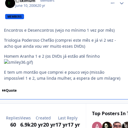
maximum
Members
June 10, 2006
20 yr
MEMBERS
Encontros e Desencontros (vejo no mínimo 1 vez por mês)
Triologia Poderoso Chefão (comprei este mês e já vi 2 vez -
acho que ainda vou ver muito esses DVDs)
Homem Aranha 1 e 2 (os DVDs já estão até fininho
)
E tem um montão que comprei e pouco vejo (missão
impossível 1 e 2, uma linda mulher, a espera de um milagre)
Quote
Top Posters In 
Replies
Views
Created
Last Reply
60
6.9k
20 yr
20 yr
17 yr
17 yr