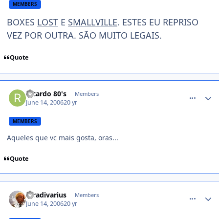
MEMBERS
BOXES
LOST
E
SMALLVILLE
. ESTES EU REPRISO
VEZ POR OUTRA. SÃO MUITO LEGAIS.
Quote
comment_175723
Ricardo 80's
Members
June 14, 2006
20 yr
MEMBERS
Aqueles que vc mais gosta, oras...
Quote
comment_175766
Stradivarius
Members
June 14, 2006
20 yr