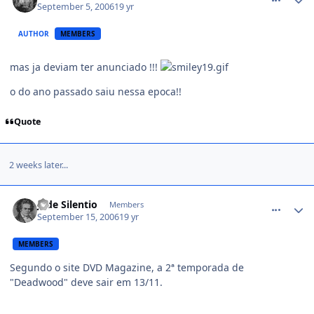
September 5, 2006
19 yr
AUTHOR
MEMBERS
mas ja deviam ter anunciado !!!
o do ano passado saiu nessa epoca!!
Quote
2 weeks later...
comment_223183
J. de Silentio
Members
September 15, 2006
19 yr
MEMBERS
Segundo o site DVD Magazine, a 2ª temporada de
"Deadwood" deve sair em 13/11.