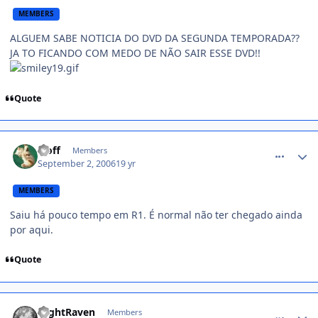
MEMBERS
ALGUEM SABE NOTICIA DO DVD DA SEGUNDA TEMPORADA??
JA TO FICANDO COM MEDO DE NÃO SAIR ESSE DVD!!
Quote
comment_218636
leoff
Members
September 2, 2006
19 yr
MEMBERS
Saiu há pouco tempo em R1. É normal não ter chegado ainda
por aqui.
Quote
comment_219514
NightRaven
Members