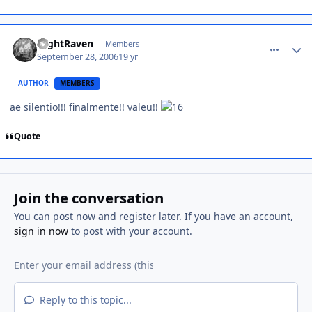
comment_229476
NightRaven
Members
September 28, 2006
19 yr
AUTHOR
MEMBERS
ae silentio!!! finalmente!! valeu!!
Quote
Join the conversation
You can post now and register later. If you have an account,
sign in now
to post with your account.
Reply to this topic...