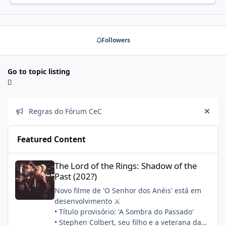
Followers
Go to topic listing
Announcements
Regras do Fórum CeC
Hide
Featured Content
The Lord of the Rings: Shadow of the Past (202?)
The Lord of the Rings: Shadow of the
Past (202?)
Novo filme de 'O Senhor dos Anéis' está em
desenvolvimento ⚔️
• Título provisório: 'A Sombra do Passado'
• Stephen Colbert, seu filho e a veterana da