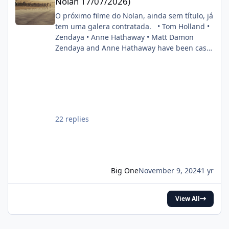
Nolan 17/07/2026)
O próximo filme do Nolan, ainda sem título, já
tem uma galera contratada. • Tom Holland •
Zendaya • Anne Hathaway • Matt Damon
Zendaya and Anne Hathaway have been cast
in Christopher Nolan’s next film. Also starring
Tom Holland and Matt Damon. (Source:
Deadline) pic.twitter.com/DgwWlBhUxF —
DiscussingFilm (@DiscussingFilm) November
8, 2024
22 replies
Big One
November 9, 2024
1 yr
View All