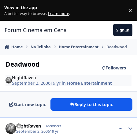
Jump to content
View in the app
×
Di
A better way to browse.
Learn more
.
Forum Cinema em Cena
Sign In
Home
Na Telinha
Home Entertainment
Deadwood
Deadwood
Followers
NightRaven
September 2, 2006
19 yr
in
Home Entertainment
Start new topic
Reply to this topic
comment_218586
NightRaven
Members
September 2, 2006
19 yr