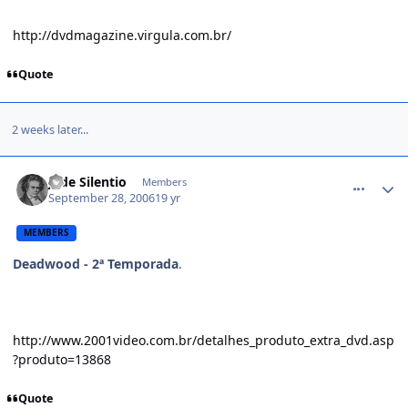
http://dvdmagazine.virgula.com.br/
Quote
2 weeks later...
comment_229286
J. de Silentio
Members
September 28, 2006
19 yr
MEMBERS
Deadwood - 2ª Temporada
.
http://www.2001video.com.br/detalhes_produto_extra_dvd.asp
?produto=13868
Quote