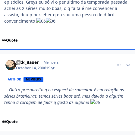
episódios, Greys eu só vi o penúltimo da temporada passada,
achei as 2 séries muito boas, o q falta é me convencer a
assistir, deu p perceber q eu sou uma pessoa de dificil
convencimento
Quote
comment_237918
Jack_Bauer
Members
October 14, 2006
19 yr
AUTHOR
MEMBERS
Outro preconceito q eu esqueci de comentar é em relação as
séries brasileiras, temos séries boas até, mas duvido q alguém
tenha a coragem de falar q gosta de alguma
Quote