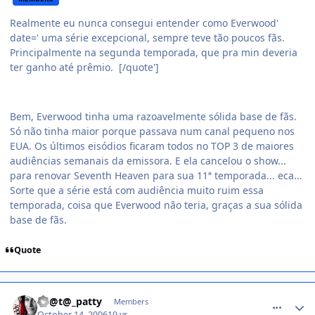
Realmente eu nunca consegui entender como Everwood'
date=' uma série excepcional, sempre teve tão poucos fãs.
Principalmente na segunda temporada, que pra min deveria
ter ganho até prêmio. [/quote']
Bem, Everwood tinha uma razoavelmente sólida base de fãs.
Só não tinha maior porque passava num canal pequeno nos
EUA. Os últimos eisódios ficaram todos no TOP 3 de maiores
audiências semanais da emissora. E ela cancelou o show...
para renovar Seventh Heaven para sua 11ª temporada... eca...
Sorte que a série está com audiência muito ruim essa
temporada, coisa que Everwood não teria, graças a sua sólida
base de fãs.
Quote
comment_237846
Th@t@_patty
Members
October 14, 2006
19 yr