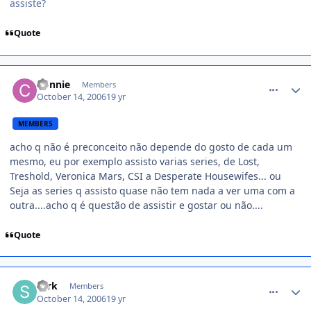
assiste?
Quote
comment_237785
Connie
Members
October 14, 2006
19 yr
MEMBERS
acho q não é preconceito não depende do gosto de cada um
mesmo, eu por exemplo assisto varias series, de Lost,
Treshold, Veronica Mars, CSI a Desperate Housewifes... ou
Seja as series q assisto quase não tem nada a ver uma com a
outra....acho q é questão de assistir e gostar ou não....
Quote
comment_237806
sark
Members
October 14, 2006
19 yr