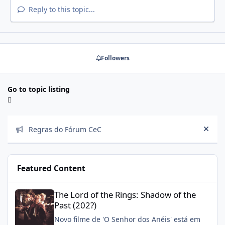
Reply to this topic...
Followers
Go to topic listing
Announcements
Regras do Fórum CeC
Hide
Featured Content
The Lord of the Rings: Shadow of the Past (202?)
The Lord of the Rings: Shadow of the
Past (202?)
Novo filme de 'O Senhor dos Anéis' está em