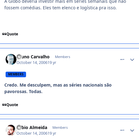
A Globo deveria investir mais em séries semanais que não
fossem comédias. Eles tem elenco e logística pra isso.
Quote
comment_237929
Bruno Carvalho
Members
October 14, 2006
19 yr
MEMBERS
Credo. Me desculpem, mas as séries nacionais são
pavorosas. Todas.
Quote
comment_237938
Fábio Almeida
Members
October 14, 2006
19 yr