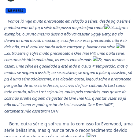
MEMBERS
Vamos lá, vejo muito preconceito em relação a séries, desde pq a série é
p adolescente até pq a série não passa no principal canal
...alguns
exemplos, o Bruno mesmo disse q não vai assistir Uggly Betty, pq ela
deriva de uma novela mexicana, e confesso q esse preconceito não é só
dele não, eu tô aqui tentando achar coragem p baixar essa série
...outra série q sofre muito preconceito é One Tree Hill, uma baita série,
com uma história muito boa, as vezes emo de mais
, mas mesmo
assim, uma série de qualidade q está indo p a sua 4ª temporada, mas q
muitos se negam a assistir, ou se assistem, se negam a falar q assistem, só
pq é uma série adolescente, e se alguém gosta, logo já sofre o preconceito
por gostar de uma série dessas, ao invés de ficar cultuando Lost como
todo mundo, não q Lost seja ruim, muito pelo contrário, mas gostar de
Lost não proibe alguem de gostar de One Tree Hill, quantas vezes eu já
não ouvi "como vc pode gostar de Lost e assistir One Tree Hill?!",
certamente não assistiram OTH
Bom, outra série q sofreu muito com isso foi Everwood, uma
série belíssima, mas q nunca teve o reconhecimento devido
por se tratar de uma série adolescente.