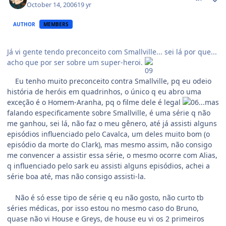
October 14, 2006
19 yr
AUTHOR
MEMBERS
Já vi gente tendo preconceito com Smallville... sei lá por que...
acho que por ser sobre um super-heroi.
Eu tenho muito preconceito contra Smallville, pq eu odeio
história de heróis em quadrinhos, o único q eu abro uma
exceção é o Homem-Aranha, pq o filme dele é legal
...mas
falando especificamente sobre Smallville, é uma série q não
me ganhou, sei lá, não faz o meu gênero, até já assisti alguns
episódios influenciado pelo Cavalca, um deles muito bom (o
episódio da morte do Clark), mas mesmo assim, não consigo
me convencer a assistir essa série, o mesmo ocorre com Alias,
q influenciado pelo sark eu assisti alguns episódios, achei a
série boa até, mas não consigo assisti-la.
Não é só esse tipo de série q eu não gosto, não curto tb
séries médicas, por isso estou no mesmo caso do Bruno,
quase não vi House e Greys, de house eu vi os 2 primeiros