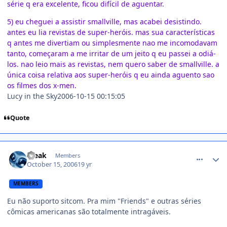
série q era excelente, ficou difícil de aguentar.
5) eu cheguei a assistir smallville, mas acabei desistindo.
antes eu lia revistas de super-heróis. mas sua características
q antes me divertiam ou simplesmente nao me incomodavam
tanto, começaram a me irritar de um jeito q eu passei a odiá-
los. nao leio mais as revistas, nem quero saber de smallville. a
única coisa relativa aos super-heróis q eu ainda aguento sao
os filmes dos x-men.
Lucy in the Sky2006-10-15 00:15:05
Quote
comment_238074
Freak
Members
October 15, 2006
19 yr
MEMBERS
Eu não suporto sitcom. Pra mim "Friends" e outras séries
cômicas americanas são totalmente intragáveis.