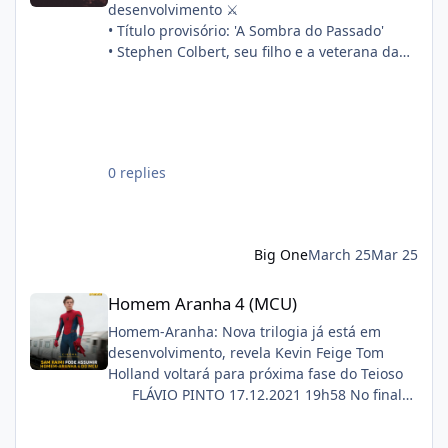
desenvolvimento ⚔️
• Título provisório: 'A Sombra do Passado'
• Stephen Colbert, seu filho e a veterana da
franquia Philippa Boyens estão escrevendo o
roteiro em conjunto
• A produção começará após 'A Caçada a
Gollum'
Sinopse oficial:
0 replies
"Quatorze anos após a morte de Frodo, Sam,
Merry e Pippin partem para refazer os
primeiros passos de sua aventura. Enquanto
isso, a filha de Sam, Elanor, descobre um
Big One
March 25
Mar 25
segredo há muito enterrado e está
determinada a desvendar por que a Guerra
Homem Aranha 4 (MCU)
Homem Aranha 4 (MCU)
do Anel quase foi perdida antes mesmo de
começar."
Homem-Aranha: Nova trilogia já está em
desenvolvimento, revela Kevin Feige Tom
Holland voltará para próxima fase do Teioso
FLÁVIO PINTO 17.12.2021 19h58 No final
de novembro, foi revelado que o Tom
Holland voltaria a interpretar o Teioso em