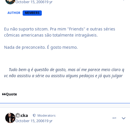
October 15, 2006
19 yr
AUTHOR
MEMBERS
Eu não suporto sitcom. Pra mim "Friends" e outras séries
cômicas americanas são totalmente intragáveis.
Nada de preconceito. É gosto mesmo.
Tudo bem q é questão de gosto, mas aí me parece meio claro q
vc não assistiu a série ou assistiu alguns pedaços e já quis julgar
Quote
comment_238121
Nacka
Moderators
October 15, 2006
19 yr