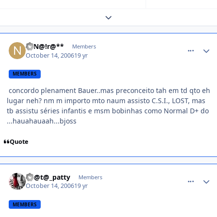
Expand topic overview
comment_237722
**N@!r@**
Members
October 14, 2006
19 yr
MEMBERS
concordo plenament Bauer..mas preconceito tah em td qto eh
lugar neh? nm m importo mto naum assisto C.S.I., LOST, mas
tb assistu séries infantis e msm bobinhas como Normal D+ do
...hauahauaah...bjoss
Quote
comment_237758
Th@t@_patty
Members
October 14, 2006
19 yr
MEMBERS