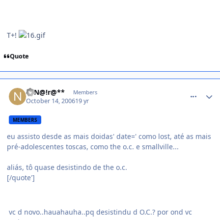
T+!
Quote
comment_237779
**N@!r@**
Members
October 14, 2006
19 yr
MEMBERS
eu assisto desde as mais doidas' date=' como lost, até as mais
pré-adolescentes toscas, como the o.c. e smallville...
aliás, tô quase desistindo de the o.c.
[/quote']
vc d novo..hauahauha..pq desistindu d O.C.? por ond vc