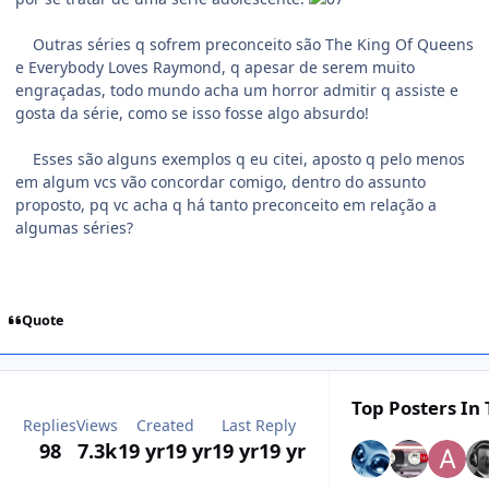
Outras séries q sofrem preconceito são The King Of Queens
e Everybody Loves Raymond, q apesar de serem muito
engraçadas, todo mundo acha um horror admitir q assiste e
gosta da série, como se isso fosse algo absurdo!
Esses são alguns exemplos q eu citei, aposto q pelo menos
em algum vcs vão concordar comigo, dentro do assunto
proposto, pq vc acha q há tanto preconceito em relação a
algumas séries?
Quote
Top Posters In 
Replies
Views
Created
Last Reply
98
7.3k
19 yr
19 yr
19 yr
19 yr