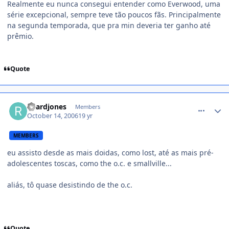
Realmente eu nunca consegui entender como Everwood, uma
série excepcional, sempre teve tão poucos fãs. Principalmente
na segunda temporada, que pra min deveria ter ganho até
prêmio.
Quote
comment_237761
ricardjones
Members
October 14, 2006
19 yr
MEMBERS
eu assisto desde as mais doidas, como lost, até as mais pré-
adolescentes toscas, como the o.c. e smallville...
aliás, tô quase desistindo de the o.c.
Quote