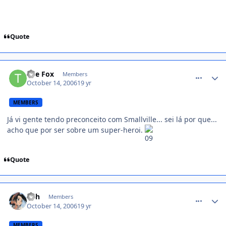
Quote
comment_237827
The Fox
Members
October 14, 2006
19 yr
MEMBERS
Já vi gente tendo preconceito com Smallville... sei lá por que...
acho que por ser sobre um super-heroi.
Quote
comment_237844
Yoh
Members
October 14, 2006
19 yr
MEMBERS