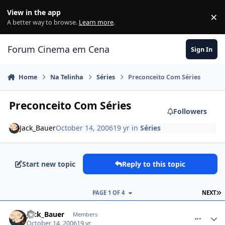
Jump to content
View in the app
×
Di
A better way to browse.
Learn more
.
Forum Cinema em Cena
Sign In
Home
Na Telinha
Séries
Preconceito Com Séries
Preconceito Com Séries
Followers
Jack_Bauer
October 14, 2006
19 yr
in
Séries
Start new topic
Reply to this topic
PAGE 1 OF 4
NEXT
comment_237714
Jack_Bauer
Members
October 14, 2006
19 yr