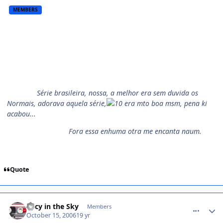
MEMBERS
Série brasileira, nossa, a melhor era sem duvida os
Normais, adorava aquela série,
era mto boa msm, pena ki
acabou...
Fora essa enhuma otra me encanta naum.
Quote
comment_237973
Lucy in the Sky
Members
October 15, 2006
19 yr