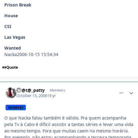
Prison Break
House
CSI
Las Vegas
Wanted
Nacka2006-10-15 15:54:34
Quote
comment_238146
Th@t@_patty
Members
October 15, 2006
19 yr
MEMBERS
O que Nacka falou também é válido. Pra quem acompanha
pela Tv à Cabo é díficil assistir a tantas séries e levar uma vida
ao mesmo tempo. Fora que muitas caem no mesmo horário.
Por exemplo, não estou acompanhando a terceira temporada