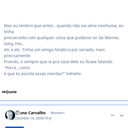
Mas eu lembro que antes.. quando não via série nenhuma, eu
tinha
preconceito com qualquer coisa que pudesse vir da Warner,
Sony, Fox..
etc e etc. Tinha um amigo fanático por seriado, mais
precisamente
Friends, e sempre que ia pra casa dele eu ficava falando
"Porra.. como
é que tu assista essas merdas?" hehehe.
Quote
comment_237826
Bruno Carvalho
Members
October 14, 2006
19 yr