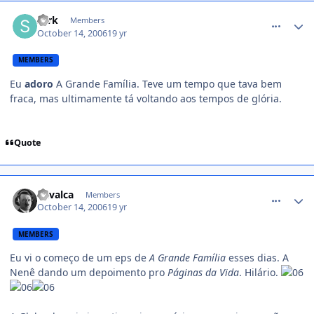
comment_237924
sark
Members
October 14, 2006
19 yr
MEMBERS
Eu
adoro
A Grande Família. Teve um tempo que tava bem
fraca, mas ultimamente tá voltando aos tempos de glória.
Quote
comment_237926
Cavalca
Members
October 14, 2006
19 yr
MEMBERS
Eu vi o começo de um eps de
A Grande Família
esses dias. A
Nenê dando um depoimento pro
Páginas da Vida
. Hilário.