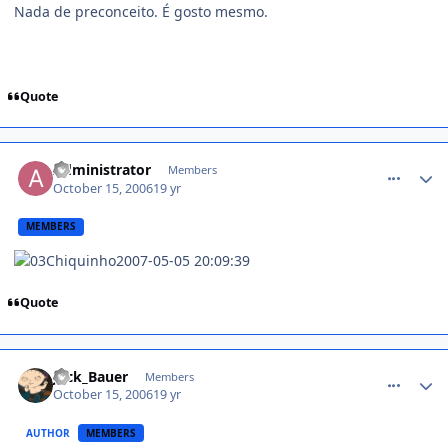
Nada de preconceito. É gosto mesmo.
Quote
comment_238099
Administrator
Members
October 15, 2006
19 yr
MEMBERS
Chiquinho2007-05-05 20:09:39
Quote
comment_238103
Jack_Bauer
Members
October 15, 2006
19 yr
AUTHOR
MEMBERS