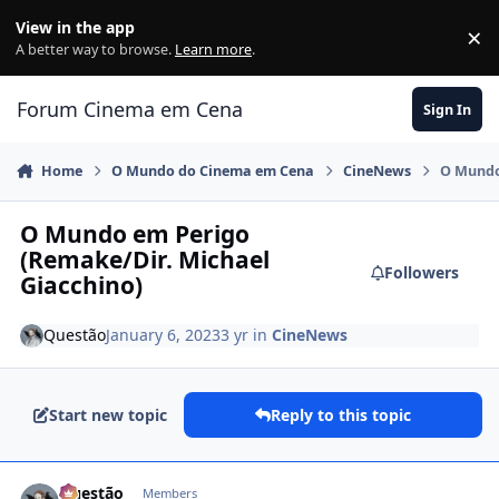
Jump to content
View in the app
×
Di
A better way to browse.
Learn more
.
Forum Cinema em Cena
Sign In
Home
O Mundo do Cinema em Cena
CineNews
O Mundo
O Mundo em Perigo
(Remake/Dir. Michael
Followers
Giacchino)
Questão
January 6, 2023
3 yr
in
CineNews
Start new topic
Reply to this topic
comment_1453005
Questão
Members