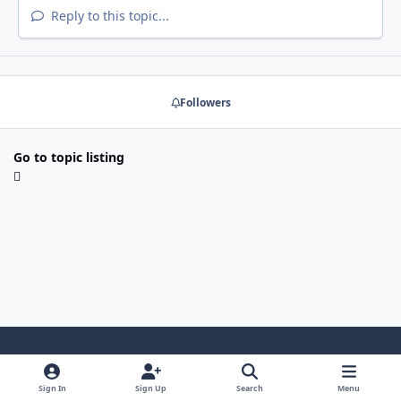
Reply to this topic...
Followers
Go to topic listing
Light Mode
Dark Mode
System Preference
y
x
Sign In
Sign Up
Search
Menu