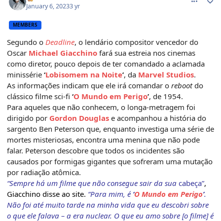
January 6, 2023
3 yr
MEMBERS
Segundo o
Deadline
, o lendário compositor vencedor do
Oscar
Michael Giacchino
fará sua estreia nos cinemas
como diretor, pouco depois de ter comandado a aclamada
minissérie
‘
Lobisomem na Noite
’
, da
Marvel Studios
.
As informações indicam que ele irá comandar o
reboot
do
clássico filme sci-fi
‘
O Mundo em Perigo
’
, de 1954.
Para aqueles que não conhecem, o longa-metragem foi
dirigido por
Gordon Douglas
e acompanhou a história do
sargento Ben Peterson que, enquanto investiga uma série de
mortes misteriosas, encontra uma menina que não pode
falar. Peterson descobre que todos os incidentes são
causados por formigas gigantes que sofreram uma mutação
por radiação atômica.
“Sempre há um filme que não consegue sair da sua
cabeça”
,
Giacchino disse ao site.
“Para mim, é
‘
O Mundo em Perigo
’
.
Não foi até muito tarde na minha vida que eu descobri sobre
o que ele falava – a era nuclear. O que eu amo sobre [o filme] é