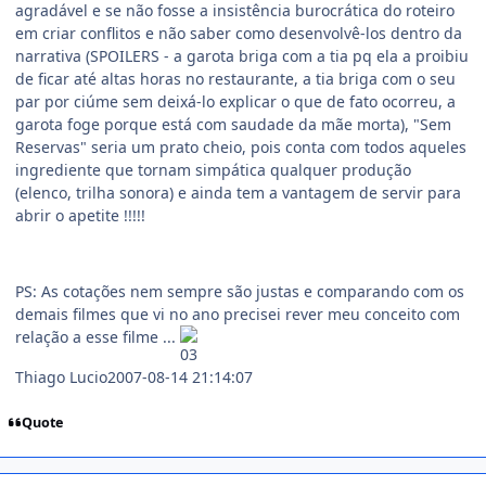
agradável e se não fosse a insistência burocrática do roteiro
em criar conflitos e não saber como desenvolvê-los dentro da
narrativa (SPOILERS - a garota briga com a tia pq ela a proibiu
de ficar até altas horas no restaurante, a tia briga com o seu
par por ciúme sem deixá-lo explicar o que de fato ocorreu, a
garota foge porque está com saudade da mãe morta), "Sem
Reservas" seria um prato cheio, pois conta com todos aqueles
ingrediente que tornam simpática qualquer produção
(elenco, trilha sonora) e ainda tem a vantagem de servir para
abrir o apetite !!!!!
PS: As cotações nem sempre são justas e comparando com os
demais filmes que vi no ano precisei rever meu conceito com
relação a esse filme ...
Thiago Lucio2007-08-14 21:14:07
Quote
comment_545922