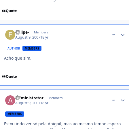
Quote
comment_542060
-felipe-
Members
August 9, 2007
18 yr
AUTHOR
MEMBERS
Acho que sim.
Quote
comment_542066
Administrator
Members
August 9, 2007
18 yr
MEMBERS
Estou indo ver só pela Abigail, mas ao mesmo tempo espero