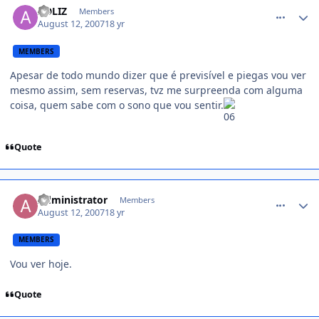
ADLIZ
Members
August 12, 2007
18 yr
MEMBERS
Apesar de todo mundo dizer que é previsível e piegas vou ver
mesmo assim, sem reservas, tvz me surpreenda com alguma
coisa, quem sabe com o sono que vou sentir.
Quote
comment_545925
Administrator
Members
August 12, 2007
18 yr
MEMBERS
Vou ver hoje.
Quote