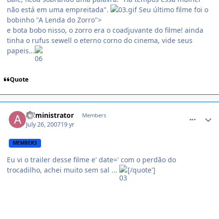
não está em uma empreitada".
Seu último filme foi o
bobinho "A Lenda do Zorro">
e bota bobo nisso, o zorro era o coadjuvante do filme! ainda
tinha o rufus sewell o eterno corno do cinema, vide seus
papeis...
Quote
comment_526773
Administrator
Members
July 26, 2007
19 yr
MEMBERS
Eu vi o trailer desse filme e' date=' com o perdão do
trocadilho, achei muito sem sal ...
[/quote']