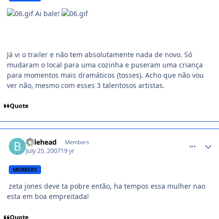
Ai bale!
Já vi o trailer e não tem absolutamente nada de novo. Só
mudaram o local para uma cozinha e puseram uma criança
para momentos mais dramáticos (tosses). Acho que não vou
ver não, mesmo com esses 3 talentosos artistas.
Quote
comment_525574
balehead
Members
July 25, 2007
19 yr
MEMBERS
zeta jones deve ta pobre então, ha tempos essa mulher nao
esta em boa empreitada!
Quote