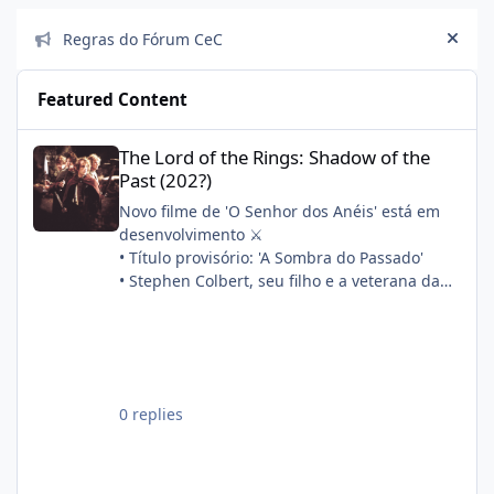
Announcements
Regras do Fórum CeC
Hide
Featured Content
The Lord of the Rings: Shadow of the Past (202?)
The Lord of the Rings: Shadow of the
Past (202?)
Novo filme de 'O Senhor dos Anéis' está em
desenvolvimento ⚔️
• Título provisório: 'A Sombra do Passado'
• Stephen Colbert, seu filho e a veterana da
franquia Philippa Boyens estão escrevendo o
roteiro em conjunto
• A produção começará após 'A Caçada a
Gollum'
Sinopse oficial:
0 replies
"Quatorze anos após a morte de Frodo, Sam,
Merry e Pippin partem para refazer os
primeiros passos de sua aventura. Enquanto
isso, a filha de Sam, Elanor, descobre um