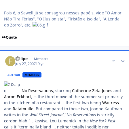
Pois é, o Sewell já se consagrou nesses papéis, vide "O Amor
Não Tira Férias", "O Ilusionista", "Tristão e Isolda", "A Lenda
do Zorro", etc.
Quote
comment_529088
-felipe-
Members
July 27, 2007
19 yr
AUTHOR
MEMBERS
No Reservations
, starring
Catherine Zeta-Jones
and
Aaron Eckhart
, is the third movie of the summer set primarily
in the kitchen of a restaurant -- the first two being
Waitress
and
Ratatouille
. But compared to those two, Joanne Kaufman
writes in the
Wall Street Journal
,"
No Reservations
is strictly
cordon blah." Likewise, Lou Lumenick in the
New York Post
calls it "terminally bland ... neither totally inedible nor