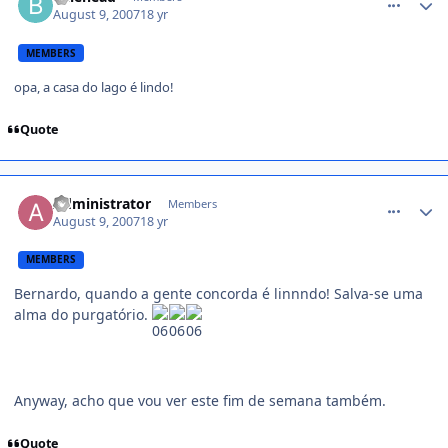
August 9, 2007
18 yr
MEMBERS
opa, a casa do lago é lindo!
Quote
comment_542319
Administrator
Members
August 9, 2007
18 yr
MEMBERS
Bernardo, quando a gente concorda é linnndo! Salva-se uma
alma do purgatório.
Anyway, acho que vou ver este fim de semana também.
Quote