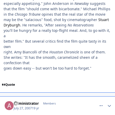
especially appetizing." John Anderson in
Newsday
suggests
that the film "should come with bicarbonate." Michael Phillips
in the
Chicago Tribune
opines that the real star of the movie
may be the "salacious" food, shot by cinematographer
Stuart
Dryburgh
. He remarks, "After seeing
No Reservations
you'll be hungry for a really top-flight meal. And, to go with it,
a
better film." But several critics find the film quite tasty in its
own
right. Amy Biancolli of the
Houston Chronicle
is one of them.
She writes: "It has the smooth, caramelized sheen of a
confection that
goes down easy -- but won't be too hard to forget."
Quote
comment_529438
Administrator
Members
July 27, 2007
19 yr