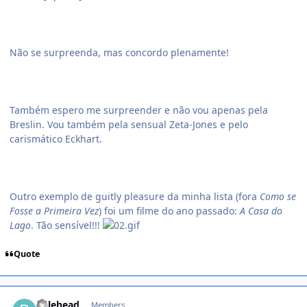
Não se surpreenda, mas concordo plenamente!
Também espero me surpreender e não vou apenas pela
Breslin. Vou também pela sensual Zeta-Jones e pelo
carismático Eckhart.
Outro exemplo de guitly pleasure da minha lista (fora
Como se
Fosse a Primeira Vez
) foi um filme do ano passado:
A Casa do
Lago
. Tão sensível!!!
Quote
comment_542182
balehead
Members