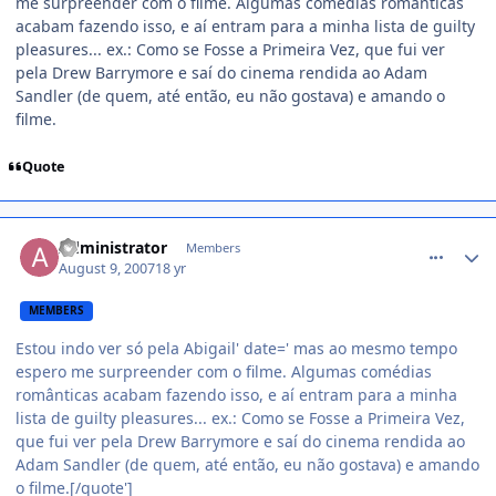
me surpreender com o filme. Algumas comédias românticas
acabam fazendo isso, e aí entram para a minha lista de guilty
pleasures... ex.: Como se Fosse a Primeira Vez, que fui ver
pela Drew Barrymore e saí do cinema rendida ao Adam
Sandler (de quem, até então, eu não gostava) e amando o
filme.
Quote
comment_542122
Administrator
Members
August 9, 2007
18 yr
MEMBERS
Estou indo ver só pela Abigail' date=' mas ao mesmo tempo
espero me surpreender com o filme. Algumas comédias
românticas acabam fazendo isso, e aí entram para a minha
lista de guilty pleasures... ex.: Como se Fosse a Primeira Vez,
que fui ver pela Drew Barrymore e saí do cinema rendida ao
Adam Sandler (de quem, até então, eu não gostava) e amando
o filme.[/quote']