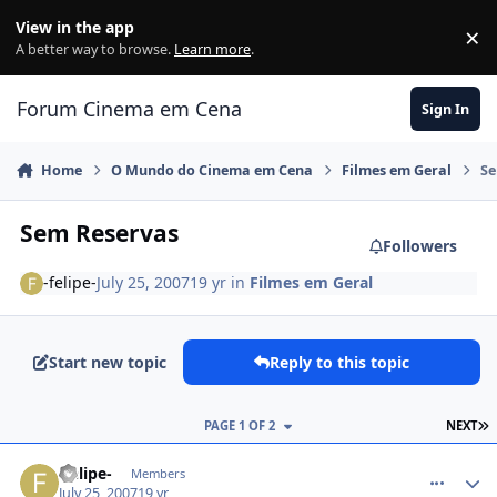
Jump to content
View in the app
×
Di
A better way to browse.
Learn more
.
Forum Cinema em Cena
Sign In
Home
O Mundo do Cinema em Cena
Filmes em Geral
Se
Sem Reservas
Followers
-felipe-
July 25, 2007
19 yr
in
Filmes em Geral
Start new topic
Reply to this topic
PAGE 1 OF 2
NEXT
comment_525256
-felipe-
Members
July 25, 2007
19 yr