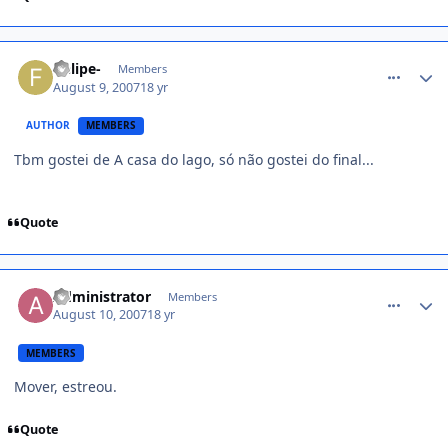
comment_542721
-felipe-
Members
August 9, 2007
18 yr
AUTHOR
MEMBERS
Tbm gostei de A casa do lago, só não gostei do final...
Quote
comment_543266
Administrator
Members
August 10, 2007
18 yr
MEMBERS
Mover, estreou.
Quote