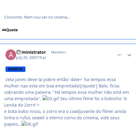
Concordo. Nem vou ver no cinema...
Quote
comment_526796
Administrator
Members
July 26, 2007
19 yr
MEMBERS
zeta jones deve ta pobre então' date=' ha tempos essa
mulher nao esta em boa empreitada![/quote'] Bale, ficou
sobrando uma palavra: "Há tempos essa mulher não está em
uma empreitada".
Seu último filme foi o bobinho "A
Lenda do Zorro">
e bota bobo nisso, o zorro era o coadjuvante do filme! ainda
tinha o rufus sewell o eterno corno do cinema, vide seus
papeis...