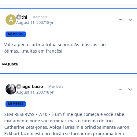
comment_545303
Archi
Members
August 11, 2007
18 yr
MEMBERS
Vale a pena curtir a trilha sonora. As músicas são
ótimas....muitas em francês!
Quote
comment_545587
Thiago Lucio
Members
August 11, 2007
18 yr
MEMBERS
SEM RESERVAS - 7/10 - É um filme que começa e você sabe
exatamente onde vai terminar, mas o carisma do trio
Catherine Zeta-Jones, Abigail Breslin e principalmente Aaron
Eckhart fazem esta produção se tornar um programa bem