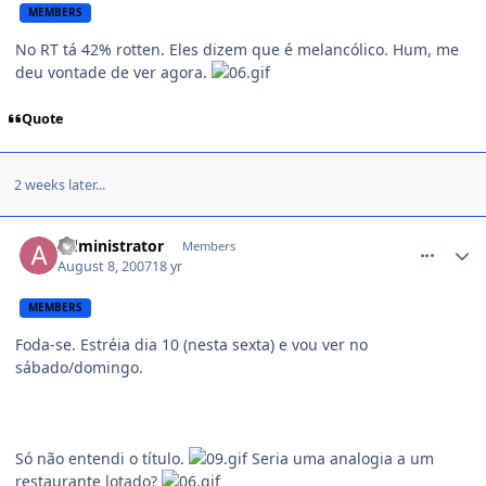
MEMBERS
No RT tá 42% rotten. Eles dizem que é melancólico. Hum, me
deu vontade de ver agora.
Quote
2 weeks later...
comment_541621
Administrator
Members
August 8, 2007
18 yr
MEMBERS
Foda-se. Estréia dia 10 (nesta sexta) e vou ver no
sábado/domingo.
Só não entendi o título.
Seria uma analogia a um
restaurante lotado?