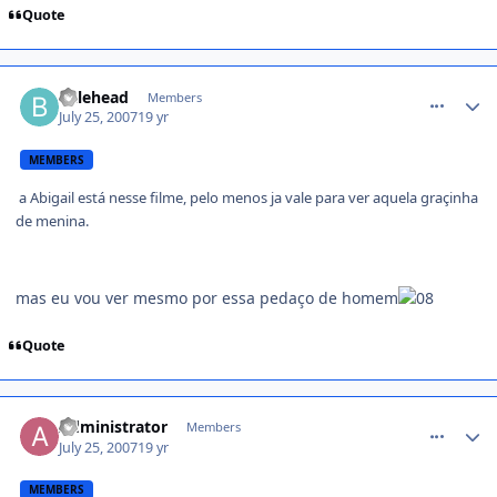
Quote
comment_525344
balehead
Members
July 25, 2007
19 yr
MEMBERS
a Abigail está nesse filme, pelo menos ja vale para ver aquela graçinha
de menina.
mas eu vou ver mesmo por essa pedaço de homem
Quote
comment_525543
Administrator
Members
July 25, 2007
19 yr
MEMBERS