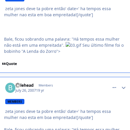
zeta jones deve ta pobre então' date=' ha tempos essa
mulher nao esta em boa empreitada![/quote']
Bale, ficou sobrando uma palavra: "Há tempos essa mulher
não está em uma empreitada".
Seu último filme foi o
bobinho "A Lenda do Zorro">
Quote
comment_526768
balehead
Members
July 26, 2007
19 yr
MEMBERS
zeta jones deve ta pobre então' date=' ha tempos essa
mulher nao esta em boa empreitada![/quote']
Bale, ficou sobrando uma palavra: "Há tempos essa mulher