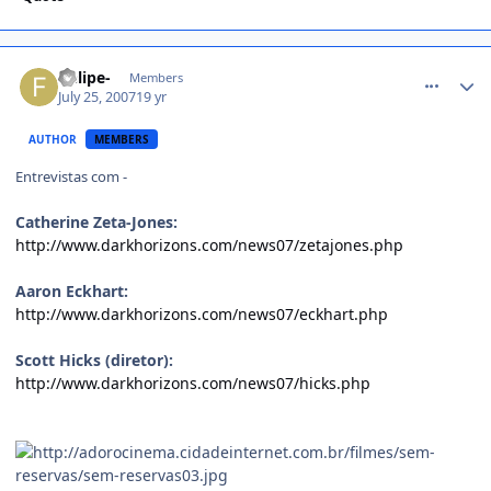
comment_525799
-felipe-
Members
July 25, 2007
19 yr
AUTHOR
MEMBERS
Entrevistas com -
Catherine Zeta-Jones:
http://www.darkhorizons.com/news07/zetajones.php
Aaron Eckhart:
http://www.darkhorizons.com/news07/eckhart.php
Scott Hicks (diretor):
http://www.darkhorizons.com/news07/hicks.php