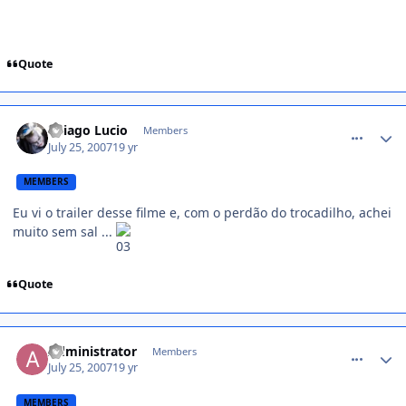
Quote
comment_526141
Thiago Lucio
Members
July 25, 2007
19 yr
MEMBERS
Eu vi o trailer desse filme e, com o perdão do trocadilho, achei
muito sem sal ...
Quote
comment_526326
Administrator
Members
July 25, 2007
19 yr
MEMBERS