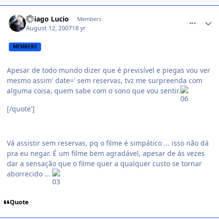
comment_545985
Thiago Lucio
Members
August 12, 2007
18 yr
MEMBERS
Apesar de todo mundo dizer que é previsível e piegas vou ver
mesmo assim' date=' sem reservas, tvz me surpreenda com
alguma coisa, quem sabe com o sono que vou sentir.
[/quote']
Vá assistir sem reservas, pq o filme é simpático ... isso não dá
pra eu negar. É um filme bem agradável, apesar de às vezes
dar a sensação que o filme quer a qualquer custo se tornar
aborrecido ...
Quote