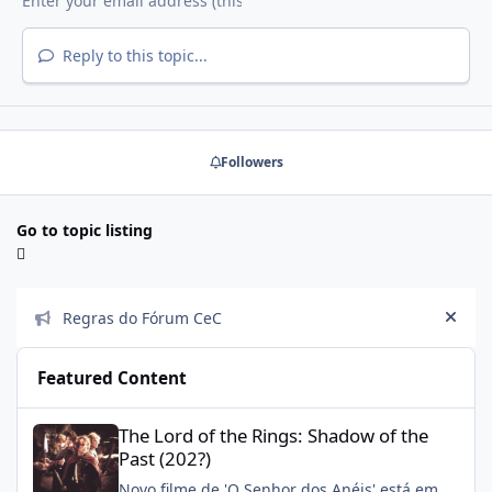
Reply to this topic...
Followers
Go to topic listing
Announcements
Regras do Fórum CeC
Hide
Featured Content
The Lord of the Rings: Shadow of the Past (202?)
The Lord of the Rings: Shadow of the
Past (202?)
Novo filme de 'O Senhor dos Anéis' está em