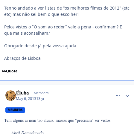
Tenho andado a ver listas de "os melhores filmes de 2012" (etc
etc) mas não sei bem o que escolher!
Pelos vistos o "O som ao redor" vale a pena - confirmam? E
que mais aconselham?
Obrigado desde já pela vossa ajuda.
Abraços de Lisboa
Quote
comment_1325725
jujuba
Members
May 6, 2013
13 yr
MEMBERS
Tem alguns aí nem tão atuais, massss que "precisam" ser vistos:
Abril Despedaçado