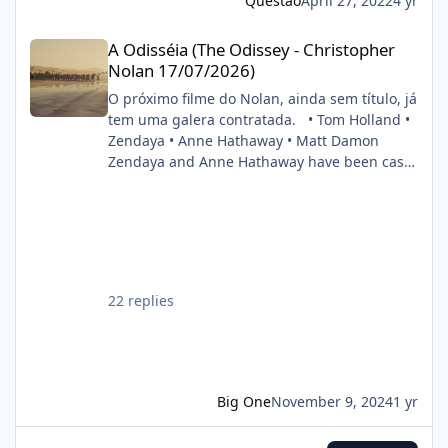
Questão
April 27, 2022
4 yr
CinemaCon 2022. FONTE: OMELETE
A Odisséia (The Odissey - Christopher Nolan 17/07/2026)
A Odisséia (The Odissey - Christopher
Nolan 17/07/2026)
O próximo filme do Nolan, ainda sem título, já
tem uma galera contratada. • Tom Holland •
Zendaya • Anne Hathaway • Matt Damon
Zendaya and Anne Hathaway have been cast
in Christopher Nolan’s next film. Also starring
Tom Holland and Matt Damon. (Source:
Deadline) pic.twitter.com/DgwWlBhUxF —
DiscussingFilm (@DiscussingFilm) November
8, 2024
22 replies
Big One
November 9, 2024
1 yr