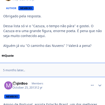
AUTHOR
MEMBERS
Obrigado pela resposta.
Dessa lista só vi o "Cazuza, o tempo não pára" e gostei. O
Cazuza era uma grande figura, enorme poeta. É pena que não
seja muito conhecido aqui.
Alguém já viu "O caminho das Nuvens" ? Valerá a pena?
Quote
5 months later...
comment_1336046
MajinBoo
Members
October 25, 2013
12 yr
MEMBERS
Amigo de Portugal, assista Estação Brasil, um dos melhores