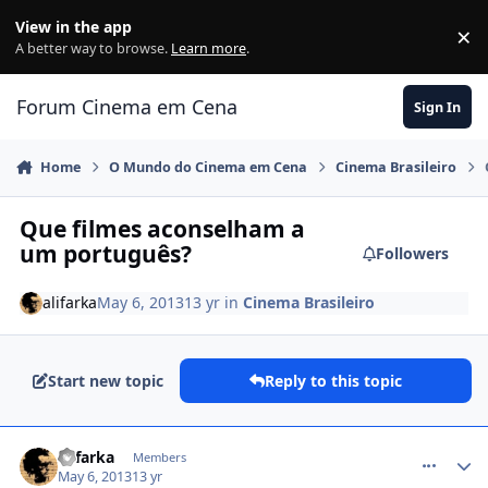
Jump to content
View in the app
×
Di
A better way to browse.
Learn more
.
Forum Cinema em Cena
Sign In
Home
O Mundo do Cinema em Cena
Cinema Brasileiro
Que filmes aconselham a
um português?
Followers
alifarka
May 6, 2013
13 yr
in
Cinema Brasileiro
Start new topic
Reply to this topic
comment_1325696
alifarka
Members
May 6, 2013
13 yr