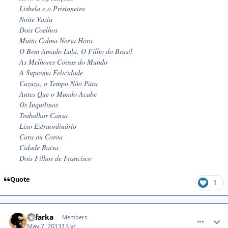
Lisbela e o Prisioneiro
Noite Vazia
Dois Coelhos
Muita Calma Nessa Hora
O Bem Amado
Lula, O Filho do Brasil
As Melhores Coisas do Mundo
A Suprema Felicidade
Cazuza, o Tempo Não Pára
Antes Que o Mundo Acabe
Os Inquilinos
Trabalhar Cansa
Lixo Estraordinário
Cara ou Coroa
Cidade Baixa
Dois Filhos de Francisco
Quote
1
comment_1325782
alifarka
Members
May 7, 2013
13 yr