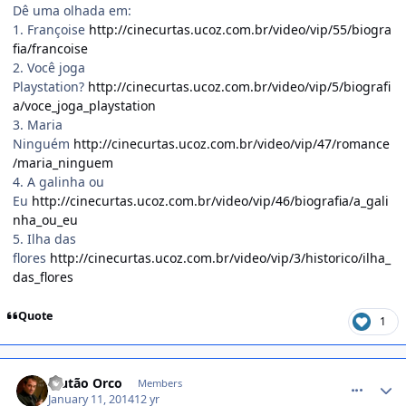
Dê uma olhada em:
1. Françoise
http://cinecurtas.ucoz.com.br/video/vip/55/biogra
fia/francoise
2. Você joga
Playstation?
http://cinecurtas.ucoz.com.br/video/vip/5/biografi
a/voce_joga_playstation
3. Maria
Ninguém
http://cinecurtas.ucoz.com.br/video/vip/47/romance
/maria_ninguem
4. A galinha ou
Eu
http://cinecurtas.ucoz.com.br/video/vip/46/biografia/a_gali
nha_ou_eu
5. Ilha das
flores
http://cinecurtas.ucoz.com.br/video/vip/3/historico/ilha_
das_flores
Quote
1
comment_1338198
Plutão Orco
Members
January 11, 2014
12 yr