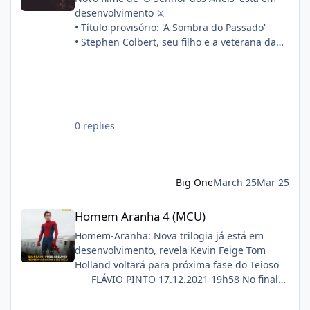
desenvolvimento ⚔️
• Título provisório: 'A Sombra do Passado'
• Stephen Colbert, seu filho e a veterana da
franquia Philippa Boyens estão escrevendo o
roteiro em conjunto
• A produção começará após 'A Caçada a
Gollum'
Sinopse oficial:
0 replies
"Quatorze anos após a morte de Frodo, Sam,
Merry e Pippin partem para refazer os
primeiros passos de sua aventura. Enquanto
isso, a filha de Sam, Elanor, descobre um
Big One
March 25
Mar 25
segredo há muito enterrado e está
determinada a desvendar por que a Guerra
Homem Aranha 4 (MCU)
Homem Aranha 4 (MCU)
do Anel quase foi perdida antes mesmo de
começar."
Homem-Aranha: Nova trilogia já está em
desenvolvimento, revela Kevin Feige Tom
Holland voltará para próxima fase do Teioso
FLÁVIO PINTO 17.12.2021 19h58 No final
de novembro, foi revelado que o Tom
Holland voltaria a interpretar o Teioso em