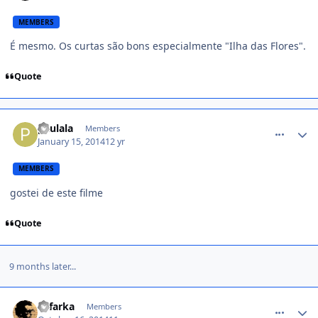
MEMBERS
É mesmo. Os curtas são bons especialmente "Ilha das Flores".
Quote
comment_1338312
paulala
Members
January 15, 2014
12 yr
MEMBERS
gostei de este filme
Quote
9 months later...
comment_1346279
alifarka
Members