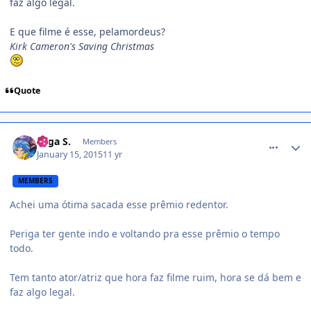
faz algo legal.
E que filme é esse, pelamordeus?
Kirk Cameron's Saving Christmas
Quote
comment_1349169
Saga S.
Members
January 15, 2015
11 yr
MEMBERS
Achei uma ótima sacada esse prêmio redentor.
Periga ter gente indo e voltando pra esse prêmio o tempo
todo.
Tem tanto ator/atriz que hora faz filme ruim, hora se dá bem e
faz algo legal.