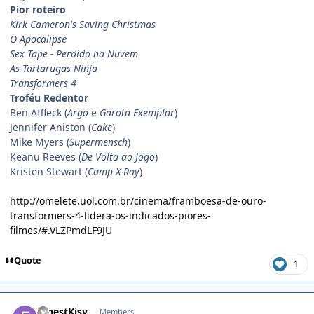
Pior roteiro
Kirk Cameron's Saving Christmas
O Apocalipse
Sex Tape - Perdido na Nuvem
As Tartarugas Ninja
Transformers 4
Troféu Redentor
Ben Affleck (
Argo
e
Garota Exemplar
)
Jennifer Aniston (
Cake
)
Mike Myers (
Supermensch
)
Keanu Reeves (
De Volta ao Jogo
)
Kristen Stewart (
Camp X-Ray
)
http://omelete.uol.com.br/cinema/framboesa-de-ouro-
transformers-4-lidera-os-indicados-piores-
filmes/#.VLZPmdLF9JU
Quote
1
comment_1349141
ErnestKisy
Members