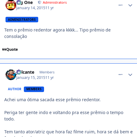
Big One
Administrators
January 14, 2015
11 yr
ADMINISTRATORS
Tem o prêmio redentor agora kkkk... Tipo prêmio de
consolação
Quote
comment_1349165
Jailcante
Members
January 15, 2015
11 yr
AUTHOR
MEMBERS
Achei uma ótima sacada esse prêmio redentor.
Periga ter gente indo e voltando pra esse prêmio o tempo
todo.
Tem tanto ator/atriz que hora faz filme ruim, hora se dá bem e