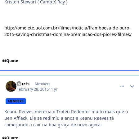
Kristen Stewart ( Camp X-Ray )
http://omelete.uol.com.br/filmes/noticia/framboesa-de-ouro-
2015-saving-christmas-domina-premiacao-dos-piores-filmes/
Quote
comment_1350728
Mozts
Members
February 28, 2015
11 yr
MEMBERS
Keanu Reeves merecia o Troféu Redentor muito mais que o
Ben Affleck. Ele se redimiu a anos e Keanu Reeves tá
começando a cair na boa graça de novo agora.
Quote