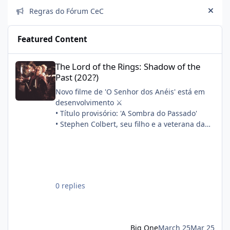
Announcements
Regras do Fórum CeC
Hide
Featured Content
The Lord of the Rings: Shadow of the Past (202?)
The Lord of the Rings: Shadow of the
Past (202?)
Novo filme de 'O Senhor dos Anéis' está em
desenvolvimento ⚔️
• Título provisório: 'A Sombra do Passado'
• Stephen Colbert, seu filho e a veterana da
franquia Philippa Boyens estão escrevendo o
roteiro em conjunto
• A produção começará após 'A Caçada a
Gollum'
Sinopse oficial:
0 replies
"Quatorze anos após a morte de Frodo, Sam,
Merry e Pippin partem para refazer os
primeiros passos de sua aventura. Enquanto
isso, a filha de Sam, Elanor, descobre um
Big One
March 25
Mar 25