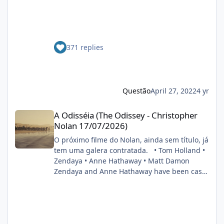
tudo que vê pela frente. Seria uma boa
20H36 Menos de dois meses depois da
adaptar essa HQ que pode ter a participação
estreia de Batman nos cinemas, a Warner
do Cristhian Bale como Batman e do Brandon
Bros. já confirmou a produção de uma
Routh como Superman num só filme
sequência para o filme dirigido por Matt
smileys/smiley4.gif
371 replies
Reeves. A vindoura adaptação dos
cinéfilo2012-05-16 20:39:06
quadrinhos da DC terá o retorno do cineasta
na direção, bem como do astro Robert
Pattinson ao capuz do Cavaleiro das Trevas. O
anúncio foi feito durante painel do estúdio da
Questão
April 27, 2022
4 yr
CinemaCon 2022. FONTE: OMELETE
A Odisséia (The Odissey - Christopher Nolan 17/07/2026)
A Odisséia (The Odissey - Christopher
Nolan 17/07/2026)
O próximo filme do Nolan, ainda sem título, já
tem uma galera contratada. • Tom Holland •
Zendaya • Anne Hathaway • Matt Damon
Zendaya and Anne Hathaway have been cast
in Christopher Nolan’s next film. Also starring
Tom Holland and Matt Damon. (Source:
Deadline) pic.twitter.com/DgwWlBhUxF —
DiscussingFilm (@DiscussingFilm) November
8, 2024