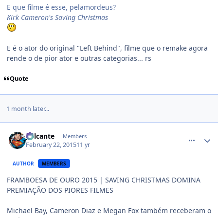
E que filme é esse, pelamordeus?
Kirk Cameron's Saving Christmas
E é o ator do original "Left Behind", filme que o remake agora
rende o de pior ator e outras categorias... rs
Quote
1 month later...
comment_1350457
Jailcante
Members
February 22, 2015
11 yr
AUTHOR
MEMBERS
FRAMBOESA DE OURO 2015 | SAVING CHRISTMAS DOMINA
PREMIAÇÃO DOS PIORES FILMES
Michael Bay, Cameron Diaz e Megan Fox também receberam o