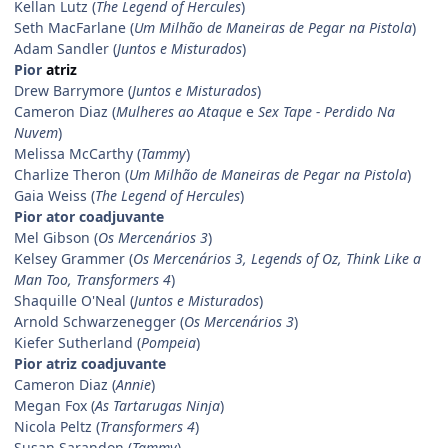
Kellan Lutz (
The Legend of Hercules
)
Seth MacFarlane (
Um Milhão de Maneiras de Pegar na Pistola
)
Adam Sandler (
Juntos e Misturados
)
Pior
atriz
Drew Barrymore (
Juntos e Misturados
)
Cameron Diaz (
Mulheres ao Ataque
e
Sex Tape - Perdido Na
Nuvem
)
Melissa McCarthy (
Tammy
)
Charlize Theron (
Um Milhão de Maneiras de Pegar na Pistola
)
Gaia Weiss (
The Legend of Hercules
)
Pior ator coadjuvante
Mel Gibson (
Os Mercenários 3
)
Kelsey Grammer (
Os Mercenários 3, Legends of Oz, Think Like a
Man Too, Transformers 4
)
Shaquille O'Neal (
Juntos e Misturados
)
Arnold Schwarzenegger (
Os Mercenários 3
)
Kiefer Sutherland (
Pompeia
)
Pior atriz coadjuvante
Cameron Diaz (
Annie
)
Megan Fox (
As Tartarugas Ninja
)
Nicola Peltz (
Transformers 4
)
Susan Sarandon (
Tammy
)