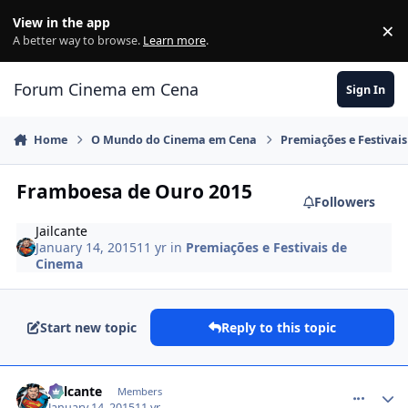
Jump to content
View in the app
×
Di
A better way to browse.
Learn more
.
Forum Cinema em Cena
Sign In
Home
O Mundo do Cinema em Cena
Premiações e Festivai
Framboesa de Ouro 2015
Followers
Jailcante
January 14, 2015
11 yr
in
Premiações e Festivais de
Cinema
Start new topic
Reply to this topic
comment_1349136
Jailcante
Members
January 14, 2015
11 yr