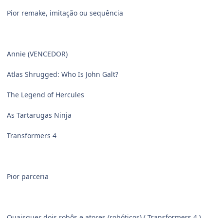
Pior remake, imitação ou sequência
Annie (VENCEDOR)
Atlas Shrugged: Who Is John Galt?
The Legend of Hercules
As Tartarugas Ninja
Transformers 4
Pior parceria
Quaisquer dois robôs e atores (robóticos) ( Transformers 4 )