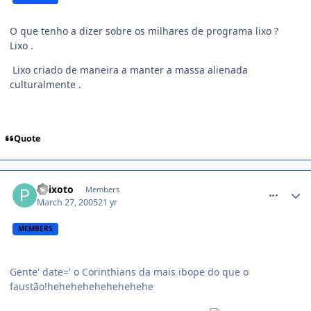
O que tenho a dizer sobre os milhares de programa lixo ?
Lixo .
Lixo criado de maneira a manter a massa alienada
culturalmente .
Quote
comment_34249
Peixoto
Members
March 27, 2005
21 yr
MEMBERS
Gente' date=' o Corinthians da mais ibope do que o
faustão!hehehehehehehehehe