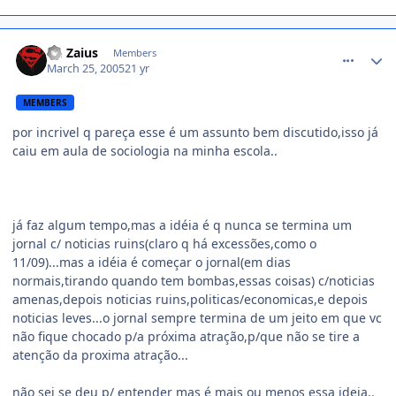
comment_34023
dr. Zaius
Members
March 25, 2005
21 yr
MEMBERS
por incrivel q pareça esse é um assunto bem discutido,isso já
caiu em aula de sociologia na minha escola..
já faz algum tempo,mas a idéia é q nunca se termina um
jornal c/ noticias ruins(claro q há excessões,como o
11/09)...mas a idéia é começar o jornal(em dias
normais,tirando quando tem bombas,essas coisas) c/noticias
amenas,depois noticias ruins,politicas/economicas,e depois
noticias leves...o jornal sempre termina de um jeito em que vc
não fique chocado p/a próxima atração,p/que não se tire a
atenção da proxima atração...
não sei se deu p/ entender mas é mais ou menos essa ideia..