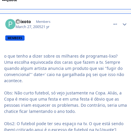
comment_34250
Peixoto
Members
March 27, 2005
21 yr
MEMBERS
o que tenho a dizer sobre os milhares de programas-lixo?
Uma escolha equivocada dos caras que fazem a tv. Sempre
quando algum artista anuncia um produto que vai "fugir do
convencional"' date=' caio na gargalhada pq sei que isso não
acontece.
Obs: Não curto futebol, só vejo justamente na Copa. Aliás, a
Copa é meio que uma festa e em uma festa é óbvio que as
pessoas iriam esquecer os problemas. Do contrário, seria uma
chatice ficar lamentando o ano todo.
Obs2: O futebol pode ter seu espaço na tv. O que está sendo
(bem) criticado aqui é o excesso de futebol na tv.[/quote']