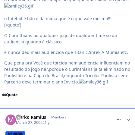
o futebol é bão e da midia que é o que vale mesmo!!!
[/quote']
O Corinthians ou qualquer jogo de qualquer time so da
audiencia quando é clássico
e nunca deu mais audiencioa que Titanic,Shrek,A Múmia etc.
Que pena pra Você que torcida nem audiencia influenciam no
resultado do jogo né?,porque o Curinthians ja ta eliminado no
Paulistão e na Copa do Brasil,enquanto Tricolor Paulista sem
Parceria deve terminar o ano Invicto.
Quote
comment_34244
Marko Ramius
Members
March 27, 2005
21 yr
MEMBERS