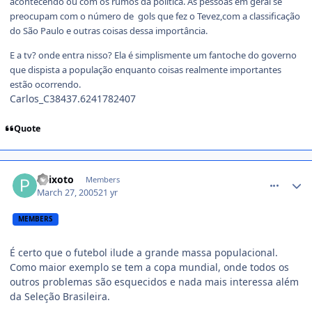
acontecendo ou com os rumos da politica. As pessoas em geral se
preocupam com o número de gols que fez o Tevez,com a classificação
do São Paulo e outras coisas dessa importância.
E a tv? onde entra nisso? Ela é simplismente um fantoche do governo
que dispista a população enquanto coisas realmente importantes
estão ocorrendo.
Carlos_C38437.6241782407
Quote
comment_34237
Peixoto
Members
March 27, 2005
21 yr
MEMBERS
É certo que o futebol ilude a grande massa populacional.
Como maior exemplo se tem a copa mundial, onde todos os
outros problemas são esquecidos e nada mais interessa além
da Seleção Brasileira.