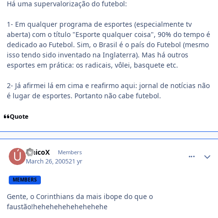
Há uma supervalorização do futebol:
1- Em qualquer programa de esportes (especialmente tv
aberta) com o título "Esporte qualquer coisa", 90% do tempo é
dedicado ao Futebol. Sim, o Brasil é o país do Futebol (mesmo
isso tendo sido inventado na Inglaterra). Mas há outros
esportes em prática: os radicais, vôlei, basquete etc.
2- Já afirmei lá em cima e reafirmo aqui: jornal de notícias não
é lugar de esportes. Portanto não cabe futebol.
Quote
comment_34095
ÚnicoX
Members
March 26, 2005
21 yr
MEMBERS
Gente, o Corinthians da mais ibope do que o
faustão!hehehehehehehehehe