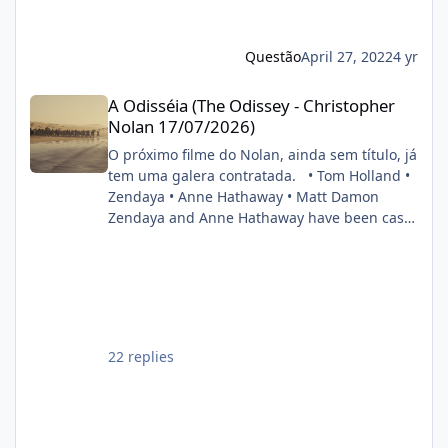
na direção, bem como do astro Robert
Pattinson ao capuz do Cavaleiro das Trevas. O
anúncio foi feito durante painel do estúdio da
Questão
April 27, 2022
4 yr
CinemaCon 2022. FONTE: OMELETE
A Odisséia (The Odissey - Christopher Nolan 17/07/2026)
A Odisséia (The Odissey - Christopher
Nolan 17/07/2026)
O próximo filme do Nolan, ainda sem título, já
tem uma galera contratada. • Tom Holland •
Zendaya • Anne Hathaway • Matt Damon
Zendaya and Anne Hathaway have been cast
in Christopher Nolan’s next film. Also starring
Tom Holland and Matt Damon. (Source:
Deadline) pic.twitter.com/DgwWlBhUxF —
DiscussingFilm (@DiscussingFilm) November
8, 2024
22 replies