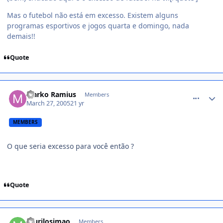
Mas o futebol não está em excesso. Existem alguns
programas esportivos e jogos quarta e domingo, nada
demais!!
Quote
comment_34258
Marko Ramius
Members
March 27, 2005
21 yr
MEMBERS
O que seria excesso para você então ?
Quote
comment_34273
murilosimao
Members