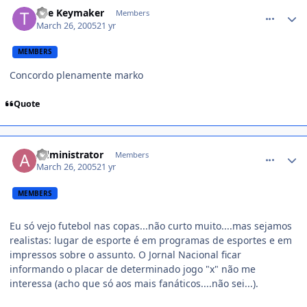
comment_34073
The Keymaker
Members
March 26, 2005
21 yr
MEMBERS
Concordo plenamente marko
Quote
comment_34077
Administrator
Members
March 26, 2005
21 yr
MEMBERS
Eu só vejo futebol nas copas...não curto muito....mas sejamos
realistas: lugar de esporte é em programas de esportes e em
impressos sobre o assunto. O Jornal Nacional ficar
informando o placar de determinado jogo "x" não me
interessa (acho que só aos mais fanáticos....não sei...).