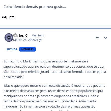
Coincidencia demais pro meu gosto...
Quote
comment_34125
Carlos_C
Members
March 26, 2005
21 yr
AUTHOR
MEMBERS
Bom como o Mark mesmo diz esse esporte infelizmente é
supervalorizado aqui no país em detrimento dos outros, que se quer
são citados pelo referido joranl nacional, salvo formula 1 ou em época
de olimpiada.
Mas o que quero mesmo com essa discussão é mostrar que governo
e os meios de massa em geral usam desse esporte popularesco, pra
manipular os pobres e já bastante enganados brasileiros. E não é
teoria da conspiração não pessoal, é pura verdade. Atualmente
ninguém não tá nem ai com a votação das reformas que estão