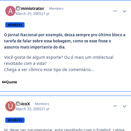
comment_34055
Administrator
Members
March 25, 2005
21 yr
MEMBERS
O jornal Nacional por exemplo, deixa sempre pro último bloco a
tarefa de falar sobre essa bobagem, como se esse fosse o
assunto mais importante do dia.
Você gosta de algum esporte? Ou é mais um intelectual
revoltado com a vida?
Chega a ser cômico esse tipo de comentário...
Quote
comment_34056
ÚnicoX
Members
March 25, 2005
21 yr
MEMBERS
Vc deve ser paumerense, esta revoltado com o futebol, calma