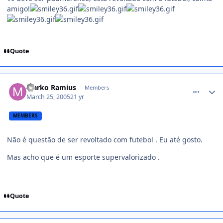
amigo!
Quote
comment_34060
Marko Ramius
Members
March 25, 2005
21 yr
MEMBERS
Não é questão de ser revoltado com futebol . Eu até gosto.
Mas acho que é um esporte supervalorizado .
Quote