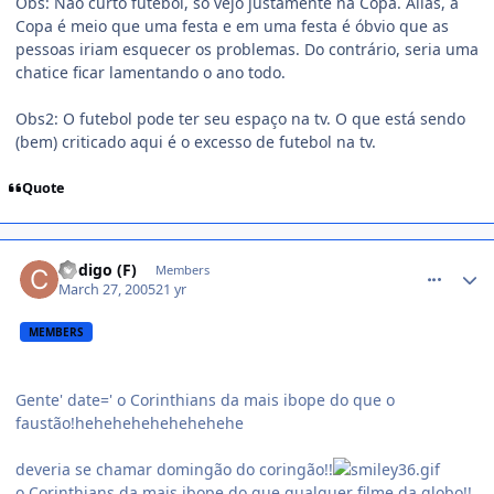
Obs: Não curto futebol, só vejo justamente na Copa. Aliás, a
Copa é meio que uma festa e em uma festa é óbvio que as
pessoas iriam esquecer os problemas. Do contrário, seria uma
chatice ficar lamentando o ano todo.
Obs2: O futebol pode ter seu espaço na tv. O que está sendo
(bem) criticado aqui é o excesso de futebol na tv.
Quote
comment_34243
Código (F)
Members
March 27, 2005
21 yr
MEMBERS
Gente' date=' o Corinthians da mais ibope do que o
faustão!hehehehehehehehehe
deveria se chamar domingão do coringão!!
o Corinthians da mais ibope do que qualquer filme da globo!!