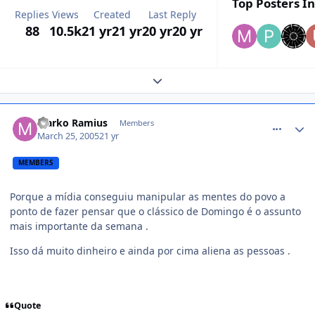
Top Posters In
Replies
Views
Created
Last Reply
88
10.5k
21 yr
21 yr
20 yr
20 yr
Expand topic overview
comment_34019
Marko Ramius
Members
March 25, 2005
21 yr
MEMBERS
Porque a mídia conseguiu manipular as mentes do povo a
ponto de fazer pensar que o clássico de Domingo é o assunto
mais importante da semana .
Isso dá muito dinheiro e ainda por cima aliena as pessoas .
Quote