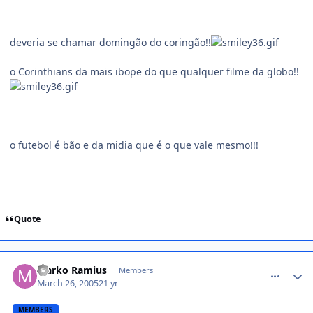
deveria se chamar domingão do coringão!!
o Corinthians da mais ibope do que qualquer filme da globo!!
o futebol é bão e da midia que é o que vale mesmo!!!
Quote
comment_34107
Marko Ramius
Members
March 26, 2005
21 yr
MEMBERS