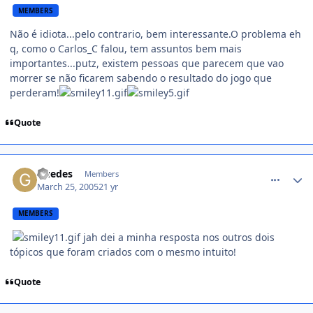
MEMBERS
Não é idiota...pelo contrario, bem interessante.O problema eh
q, como o Carlos_C falou, tem assuntos bem mais
importantes...putz, existem pessoas que parecem que vao
morrer se não ficarem sabendo o resultado do jogo que
perderam!
Quote
comment_34033
Guedes
Members
March 25, 2005
21 yr
MEMBERS
jah dei a minha resposta nos outros dois
tópicos que foram criados com o mesmo intuito!
Quote