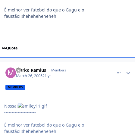
É melhor ver futebol do que o Gugu e o
faustão!!!heheheheheheh
Quote
comment_34110
Marko Ramius
Members
March 26, 2005
21 yr
MEMBERS
Nossa!
---------------------
É melhor ver futebol do que o Gugu e o
faustão!!!heheheheheheh