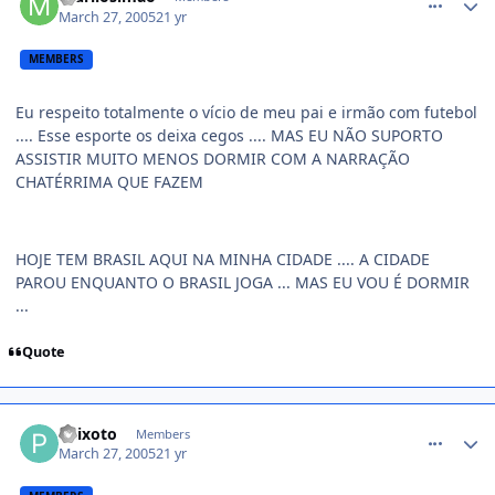
March 27, 2005
21 yr
MEMBERS
Eu respeito totalmente o vício de meu pai e irmão com futebol
.... Esse esporte os deixa cegos .... MAS EU NÃO SUPORTO
ASSISTIR MUITO MENOS DORMIR COM A NARRAÇÃO
CHATÉRRIMA QUE FAZEM
HOJE TEM BRASIL AQUI NA MINHA CIDADE .... A CIDADE
PAROU ENQUANTO O BRASIL JOGA ... MAS EU VOU É DORMIR
...
Quote
comment_34305
Peixoto
Members
March 27, 2005
21 yr