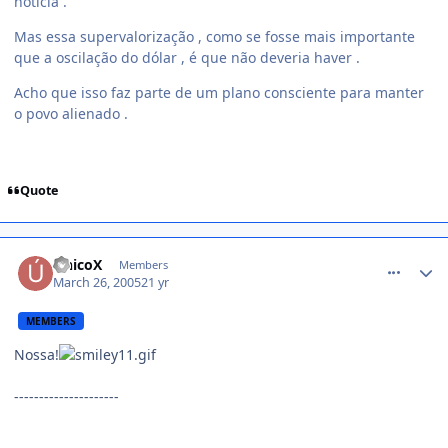
notícia .
Mas essa supervalorização , como se fosse mais importante
que a oscilação do dólar , é que não deveria haver .
Acho que isso faz parte de um plano consciente para manter
o povo alienado .
Quote
comment_34109
ÚnicoX
Members
March 26, 2005
21 yr
MEMBERS
Nossa!
---------------------