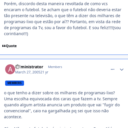
Porém, discordo desta maneira revoltada de como vcs
encaram o futebol. Se acham que o futebol não deveria estar
tão presente na televisão, o que têm a dizer dos milhares de
programas-lixo que estão por aí?? Portanto, em vista da rede
de programas da Tv, sou a favor do futebol. E sou feliz!!!!(sou
corintiano!!!)
Quote
comment_34242
Administrator
Members
March 27, 2005
21 yr
MEMBERS
o que tenho a dizer sobre os milhares de programas-lixo?
Uma escolha equivocada dos caras que fazem a tv. Sempre
quando algum artista anuncia um produto que vai "fugir do
convencional", caio na gargalhada pq sei que isso não
acontece.