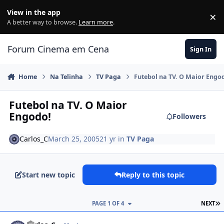
Jump to content
View in the app
×
Di
A better way to browse.
Learn more
.
Forum Cinema em Cena
Sign In
Home
Na Telinha
TV Paga
Futebol na TV. O Maior Engo
Futebol na TV. O Maior
Engodo!
Followers
Carlos_C
March 25, 2005
21 yr
in
TV Paga
Start new topic
Reply to this topic
PAGE 1 OF 4
NEXT
comment_33986