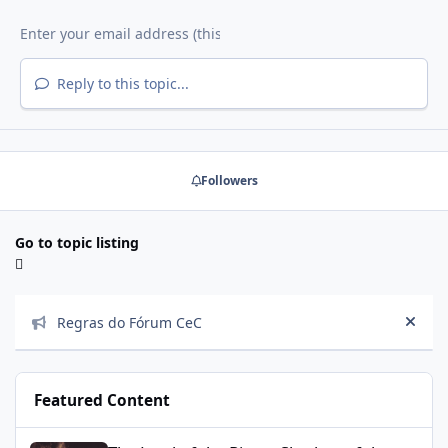
Reply to this topic...
Followers
Go to topic listing
Announcements
Regras do Fórum CeC
Hide
Featured Content
The Lord of the Rings: Shadow of the Past (202?)