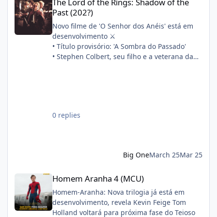
The Lord of the Rings: Shadow of the
Past (202?)
Novo filme de 'O Senhor dos Anéis' está em
desenvolvimento ⚔️
• Título provisório: 'A Sombra do Passado'
• Stephen Colbert, seu filho e a veterana da
franquia Philippa Boyens estão escrevendo o
roteiro em conjunto
• A produção começará após 'A Caçada a
Gollum'
Sinopse oficial:
0 replies
"Quatorze anos após a morte de Frodo, Sam,
Merry e Pippin partem para refazer os
primeiros passos de sua aventura. Enquanto
isso, a filha de Sam, Elanor, descobre um
Big One
March 25
Mar 25
segredo há muito enterrado e está
determinada a desvendar por que a Guerra
Homem Aranha 4 (MCU)
Homem Aranha 4 (MCU)
do Anel quase foi perdida antes mesmo de
começar."
Homem-Aranha: Nova trilogia já está em
desenvolvimento, revela Kevin Feige Tom
Holland voltará para próxima fase do Teioso