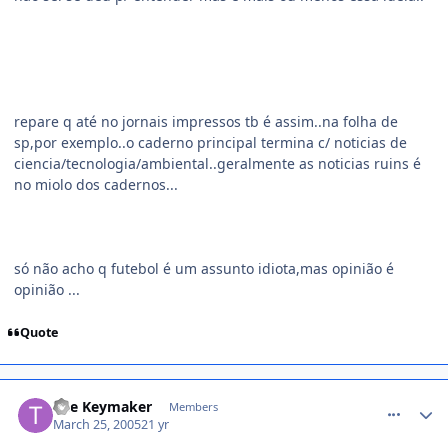
repare q até no jornais impressos tb é assim..na folha de
sp,por exemplo..o caderno principal termina c/ noticias de
ciencia/tecnologia/ambiental..geralmente as noticias ruins é
no miolo dos cadernos...
só não acho q futebol é um assunto idiota,mas opinião é
opinião ...
Quote
comment_34028
The Keymaker
Members
March 25, 2005
21 yr