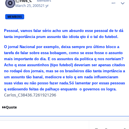
Carlos_C
Members
March 25, 2005
21 yr
MEMBERS
Pessoal, vamos falar sério acho um absurdo esse pessoal de tv dá
tanta importância prum assunto tão idiota qto é o tal do futebol.
O jornal Nacional por exemplo, deixa sempre pro último bloco a
tarefa de falar sobre essa bobagem, como se esse fosse o assunto
mais importante do dia. E os assuntos da politica q nos norteiam?
Acho q esse assuntinhos (tipo futebol) deveriam ser apenas citados
no rodapé dos jornais, mas se os brasileiros dão tanta imprtância a
um assunto tão banal, mediocre e tolo q em nada influenciaram
suas vidas eu não posso fazer nada.Só lamentar por essas pessoas
q estãosendo feitas de palhaço enquanto o governos os logra.
Carlos_C38436.7261921296
Quote