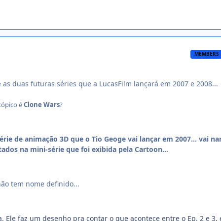
MEMBERS
re as duas futuras séries que a LucasFilm lançará em 2007 e 2008...
tópico é
Clone Wars
?
série de animação 3D que o Tio Geoge vai lançar em 2007... vai na
ados na mini-série que foi exibida pela Cartoon...
não tem nome definido...
a. Ele faz um desenho pra contar o que acontece entre o Ep. 2 e 3, 