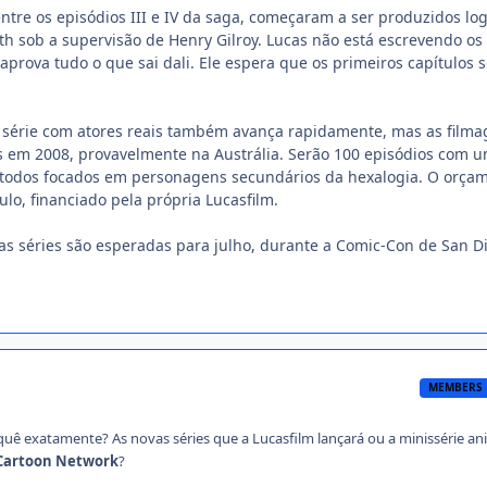
entre os episódios III e IV da saga, começaram a ser produzidos lo
th sob a supervisão de Henry Gilroy. Lucas não está escrevendo os
- aprova tudo o que sai dali. Ele espera que os primeiros capítulos 
a série com atores reais também avança rapidamente, mas as film
em 2008, provavelmente na Austrália. Serão 100 episódios com 
 todos focados em personagens secundários da hexalogia. O orça
ulo, financiado pela própria Lucasfilm.
s séries são esperadas para julho, durante a Comic-Con de San D
MEMBERS
o quê exatamente? As novas séries que a Lucasfilm lançará ou a minissérie a
Cartoon Network
?