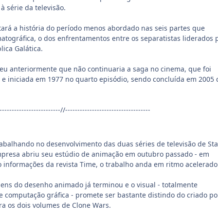
 série da televisão.
ará a história do período menos abordado nas seis partes que
ográfica, o dos enfrentamentos entre os separatistas liderados 
ica Galática.
eu anteriormente que não continuaria a saga no cinema, que foi
s e iniciada em 1977 no quarto episódio, sendo concluída em 2005
-------------------------//-----------------------------------
rabalhando no desenvolvimento das duas séries de televisão de Sta
mpresa abriu seu estúdio de animação em outubro passado - em
 informações da revista Time, o trabalho anda em ritmo acelerado
ens do desenho animado já terminou e o visual - totalmente
e computação gráfica - promete ser bastante distindo do criado po
ra os dois volumes de Clone Wars.