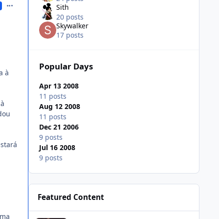
comment_280214
Sith
20 posts
Skywalker
17 posts
Popular Days
a à
Apr 13 2008
11 posts
 à
Aug 12 2008
dou
11 posts
Dec 21 2006
9 posts
estará
Jul 16 2008
9 posts
Featured Content
The Lord of the Rings: Shadow of the Past (202?)
ema