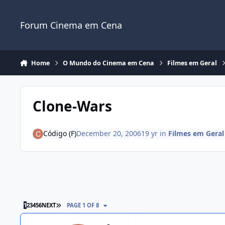
Jump to content
Forum Cinema em Cena
Home
O Mundo do Cinema em Cena
Filmes em Geral
Clone-Wars
Código (F)
December 20, 2006
19 yr
in
Filmes em Geral
1
2
3
4
5
6
NEXT
PAGE 1 OF 8