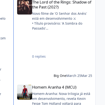
The Lord of the Rings: Shadow of
the Past (202?)
Novo filme de 'O Senhor dos Anéis'
está em desenvolvimento ⚔️
pelo
• Título provisório: 'A Sombra do
Passado'
• Stephen Colbert, seu filho e a
veterana da franquia Philippa Boyens
 com
estão escrevendo o roteiro em
conjunto
• A produção começará após 'A
0 replies
Caçada a Gollum'
Sinopse oficial:
"Quatorze anos após a morte de
r
Frodo, Sam, Merry e Pippin partem
Big One
March 25
Mar 25
para refazer os primeiros passos de
.
sua aventura. Enquanto isso, a filha
Homem Aranha 4 (MCU)
Homem Aranha 4 (MCU)
de Sam, Elanor, descobre um segredo
há muito enterrado e está
Homem-Aranha: Nova trilogia já está
r
determinada a desvendar por que a
em desenvolvimento, revela Kevin
Guerra do Anel quase foi perdida
Feige Tom Holland voltará para