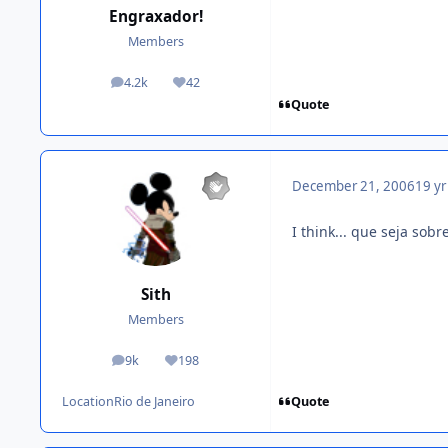
Engraxador!
Members
4.2k
42
posts
Reputation
Quote
December 21, 2006
19 yr
I think... que seja sob
Sith
Members
9k
198
posts
Reputation
Quote
Location
Rio de Janeiro