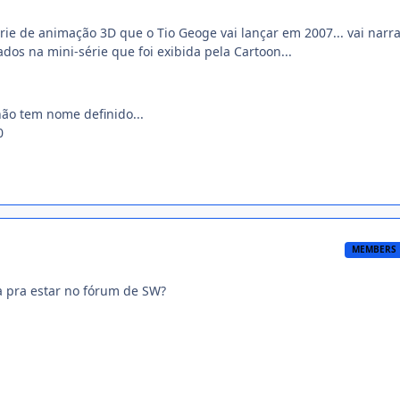
érie de animação 3D que o Tio Geoge vai lançar em 2007... vai narr
dos na mini-série que foi exibida pela Cartoon...
não tem nome definido...
0
MEMBERS
ra pra estar no fórum de SW?