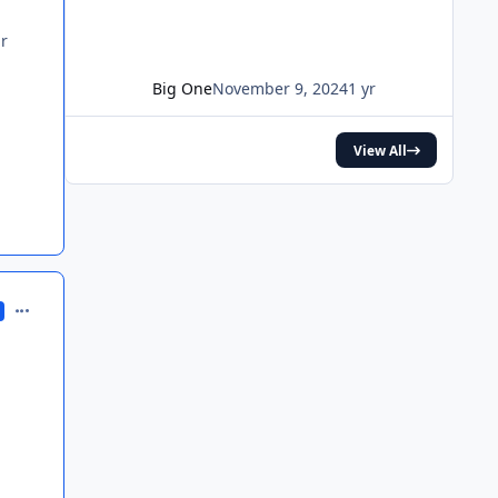
ar
Big One
November 9, 2024
1 yr
View All
comment_281187