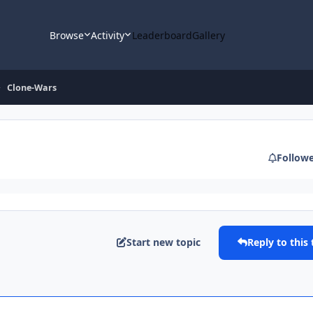
Browse
Activity
Leaderboard
Gallery
Clone-Wars
Follow
Start new topic
Reply to this 