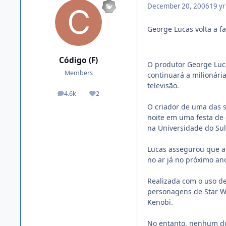
December 20, 2006
19 yr
George Lucas volta a fa
Código (F)
O produtor George Luc
Members
continuará a milionári
televisão.
4.6k
2
posts
Reputation
O criador de uma das s
noite em uma festa de
na Universidade do Sul 
Lucas assegurou que a s
no ar já no próximo an
Realizada com o uso de
personagens de Star Wa
Kenobi.
No entanto, nenhum do