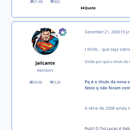
21.6k
462
posts
Reputation
Quote
December 21, 2006
19 yr
I think... que seja sob
Então por que o título do 
Jailcante
Members
Pq é o título da nova 
29.6k
3.2k
posts
Reputation
fatos q não foram cont
A série de 2008 ainda 
Putz! O Tio Lucas é fod