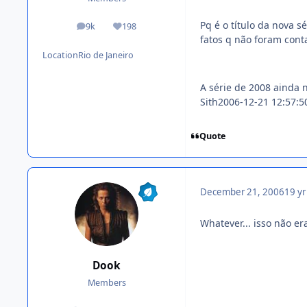
Pq é o título da nova s
9k
198
posts
Reputation
fatos q não foram conta
Location
Rio de Janeiro
A série de 2008 ainda 
Sith2006-12-21 12:57:5
Quote
December 21, 2006
19 yr
Whatever... isso não e
Dook
Members