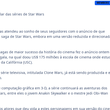
MEMBERS
lar das séries de Star Wars
as atendeu ao sonho de seus seguidores com o anúncio de que
a saga de Star Wars, embora em uma versão reduzida e direcionad
agas de maior sucesso da história do cinema fez o anúncio ontem
 gala, na qual doou US$ 175 milhões à escola de cinema onde estu
da Califórnia (USC).
érie televisiva, intitulada Clone Wars, já está sendo produzida e 
o.
 computação gráfica em 3-D, a série continuará as aventuras dos
rs, entre eles o jovem Anakin Skywalker e o mestre Jedi Obi-Wan
s atores que deu vida a estes personagens em sua versão do cin