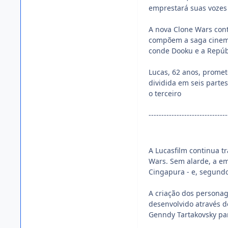
emprestará suas vozes à
A nova Clone Wars cont
compõem a saga cinemat
conde Dooku e a Repúbl
Lucas, 62 anos, promet
dividida em seis parte
o terceiro
-------------------------------
A Lucasfilm continua t
Wars. Sem alarde, a e
Cingapura - e, segundo
A criação dos personag
desenvolvido através d
Genndy Tartakovsky pa