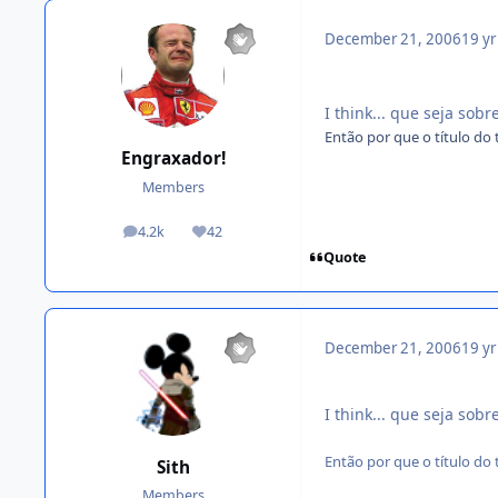
December 21, 2006
19 yr
I think... que seja sob
Então por que o título do 
Engraxador!
Members
4.2k
42
posts
Reputation
Quote
December 21, 2006
19 yr
I think... que seja sob
Então por que o título do 
Sith
Members