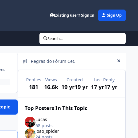
Existing user? Sign In
Sign Up
Search...
Announcements
Regras do Fórum CeC
Hide an
ers
Replies
Views
Created
Last Reply
181
16.6k
19 yr
19 yr
17 yr
17 yr
topic
Top Posters In This Topic
Lucas
68 posts
joao_spider
24 posts