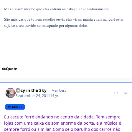
Mas é assim mesmo que elas entram na cabeça, involuntariamente.
São músicas que tu nem escolhe ouvir, elas viram mania e sair na rua é estar
sujeito a seu ouvido ser estuprado por algumas delas.
Quote
comment_1272945
Lucy in the Sky
Members
September 24, 2011
14 yr
MEMBERS
Eu escuto forró andando no centro da cidade. Tem sempre
lojas com uma caixa de som enorme da porta, e a música é
sempre forró ou similar. Como se o barulho dos carros não