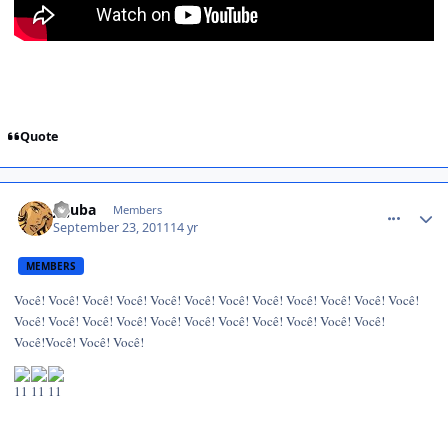
Quote
comment_1272868
jujuba
Members
September 23, 2011
14 yr
MEMBERS
Você! Você! Você! Você! Você! Você! Você! Você! Você! Você! Você! Você!
Você! Você! Você! Você! Você! Você! Você! Você! Você! Você! Você!
Você!Você! Você! Você!