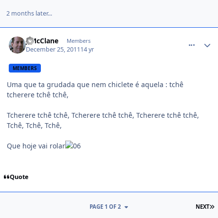
2 months later...
comment_1280796
J.McClane
Members
December 25, 2011
14 yr
MEMBERS
Uma que ta grudada que nem chiclete é aquela : tchê
tcherere tchê tchê,
Tcherere tchê tchê, Tcherere tchê tchê, Tcherere tchê tchê,
Tchê, Tchê, Tchê,
Que hoje vai rolar
Quote
PAGE 1 OF 2
NEXT