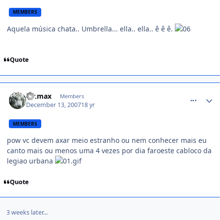
MEMBERS
Aquela música chata.. Umbrella... ella.. ella.. ê ê ê.
Quote
comment_649844
Mr.max
Members
December 13, 2007
18 yr
MEMBERS
pow vc devem axar meio estranho ou nem conhecer mais eu
canto mais ou menos uma 4 vezes por dia faroeste cabloco da
legiao urbana
Quote
3 weeks later...