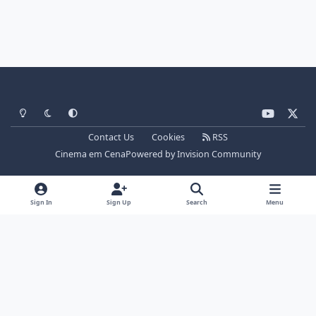
Light Mode
Dark Mode
System Preference
y
x
o
Contact Us
Cookies
RSS
u
Cinema em Cena
Powered by
Invision Community
t
u
b
Sign In
Sign Up
Search
Menu
e