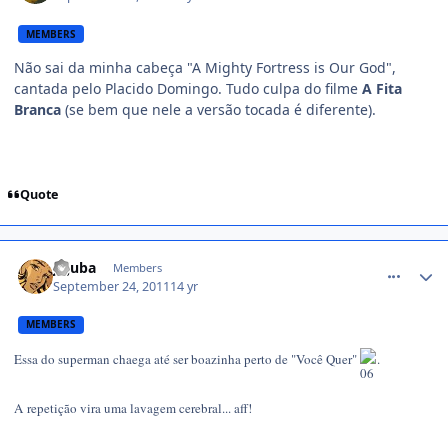
MEMBERS
Não sai da minha cabeça "A Mighty Fortress is Our God",
cantada pelo Placido Domingo. Tudo culpa do filme
A Fita
Branca
(se bem que nele a versão tocada é diferente).
Quote
comment_1272943
jujuba
Members
September 24, 2011
14 yr
MEMBERS
Essa do superman chaega até ser boazinha perto de "Você Quer"
.
A repetição vira uma lavagem cerebral... aff!