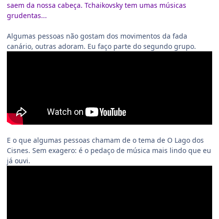
saem da nossa cabeça. Tchaikovsky tem umas músicas
grudentas...
Algumas pessoas não gostam dos movimentos da fada
canário, outras adoram. Eu faço parte do segundo grupo.
E o que algumas pessoas chamam de o tema de O Lago dos
Cisnes. Sem exagero: é o pedaço de música mais lindo que eu
já ouvi.