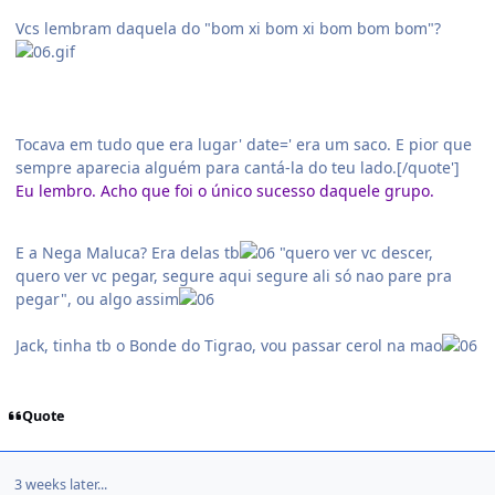
Vcs lembram daquela do "bom xi bom xi bom bom bom"?
Tocava em tudo que era lugar' date=' era um saco. E pior que
sempre aparecia alguém para cantá-la do teu lado.[/quote']
Eu lembro. Acho que foi o único sucesso daquele grupo.
E a Nega Maluca? Era delas tb
"quero ver vc descer,
quero ver vc pegar, segure aqui segure ali só nao pare pra
pegar", ou algo assim
Jack, tinha tb o Bonde do Tigrao, vou passar cerol na mao
Quote
3 weeks later...