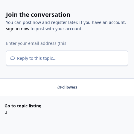
Join the conversation
You can post now and register later. If you have an account,
sign in now
to post with your account.
Reply to this topic...
Followers
Go to topic listing