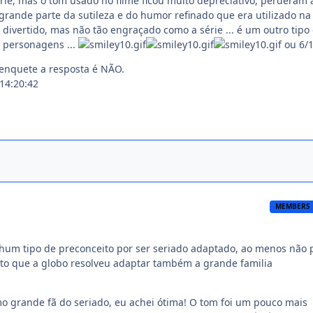
rie, mas o tom usado no filme ficou muito depreciativo, perderam 
rande parte da sutileza e do humor refinado que era utilizado na T
 divertido, mas não tão engraçado como a série ... é um outro tipo
personagens ...
ou 6/1
enquete a resposta é NÃO.
14:20:42
MEMBERS
hum tipo de preconceito por ser seriado adaptado, ao menos não 
anto que a globo resolveu adaptar também a grande familia
o grande fã do seriado, eu achei ótima! O tom foi um pouco mais