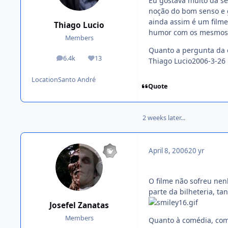
Eu gostava muito da sé
noção do bom senso e g
ainda assim é um filme
Thiago Lucio
humor com os mesmos 
Members
Quanto a pergunta da 
6.4k
13
Thiago Lucio2006-3-26 
posts
Reputation
Location
Santo André
Quote
2 weeks later...
April 8, 2006
20 yr
O filme não sofreu nen
parte da bilheteria, t
Josefel Zanatas
Members
Quanto à comédia, com