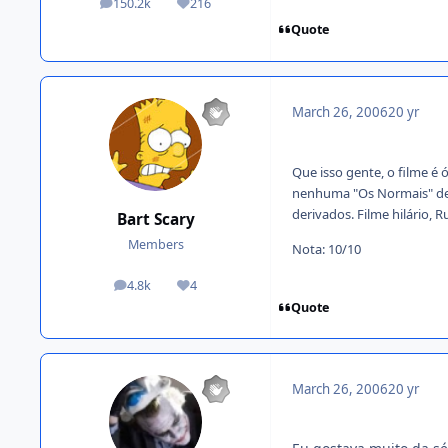
150.2k
216
posts
Reputation
Quote
March 26, 2006
20 yr
Que isso gente, o filme é
nenhuma "Os Normais" deix
derivados. Filme hilário, R
Bart Scary
Members
Nota: 10/10
4.8k
4
posts
Reputation
Quote
March 26, 2006
20 yr