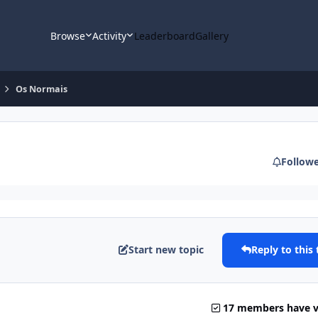
Browse
Activity
Leaderboard
Gallery
Os Normais
Follow
Start new topic
Reply to this 
17 members have 