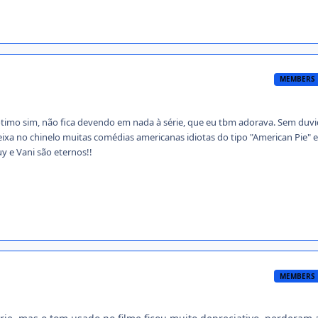
MEMBERS
 ótimo sim, não fica devendo em nada à série, que eu tbm adorava. Sem duv
a no chinelo muitas comédias americanas idiotas do tipo "American Pie" e
uy e Vani são eternos!!
MEMBERS