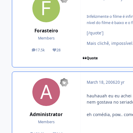
Infelizmente o filme é inf
nível do filme é baixo e o 
Forasteiro
[/quote']
Members
Mais clichê, impossível
17.5k
28
posts
Reputation
Quote
March 18, 2006
20 yr
hauhauah eu eu achei o
nem gostava no seriado
Administrator
eh comédia, pow.. com
Members