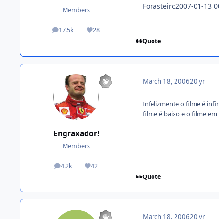
Forasteiro2007-01-13 0
Members
17.5k
28
posts
Reputation
Quote
March 18, 2006
20 yr
Infelizmente o filme é inf
filme é baixo e o filme em 
Engraxador!
Members
4.2k
42
posts
Reputation
Quote
March 18, 2006
20 yr