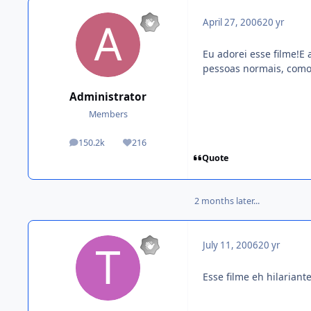
April 27, 2006
20 yr
Eu adorei esse filme!E 
pessoas normais, como
Administrator
Members
150.2k
216
posts
Reputation
Quote
2 months later...
July 11, 2006
20 yr
Esse filme eh hilariant