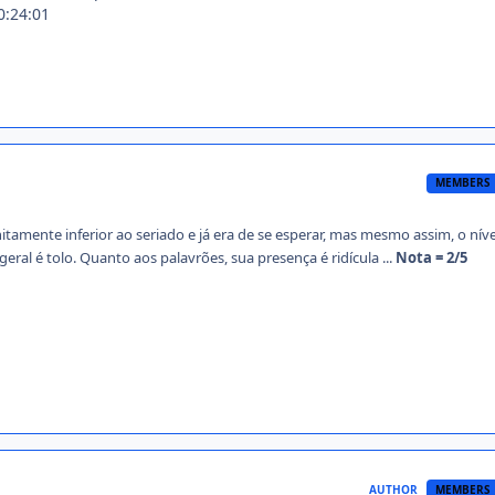
0:24:01
MEMBERS
initamente inferior ao seriado e já era de se esperar, mas mesmo assim, o nív
geral é tolo. Quanto aos palavrões, sua presença é ridícula ...
Nota = 2/5
AUTHOR
MEMBERS