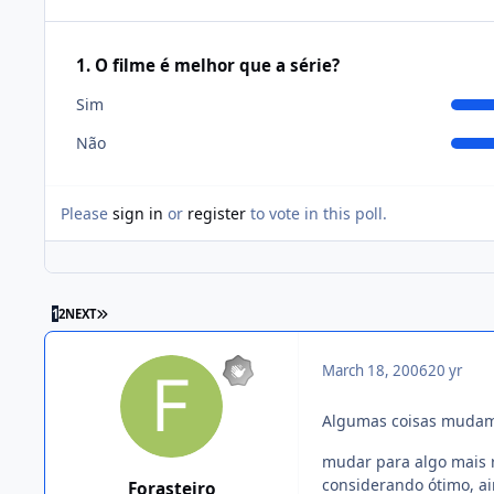
1. O filme é melhor que a série?
Sim
Não
Please
sign in
or
register
to vote in this poll.
1
2
NEXT
March 18, 2006
20 yr
Algumas coisas mudam
mudar para algo mais r
considerando ótimo, ai
Forasteiro