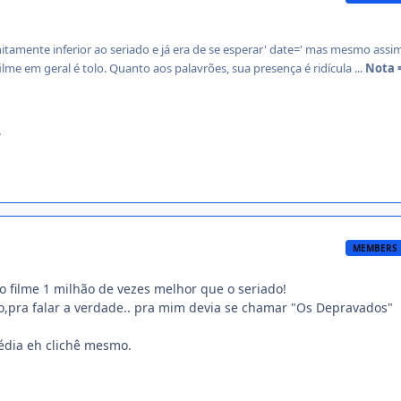
initamente inferior ao seriado e já era de se esperar' date=' mas mesmo assim
filme em geral é tolo. Quanto aos palavrões, sua presença é ridícula ...
Nota =
.
MEMBERS
 filme 1 milhão de vezes melhor que o seriado!
,pra falar a verdade.. pra mim devia se chamar "Os Depravados"
édia eh clichê mesmo.