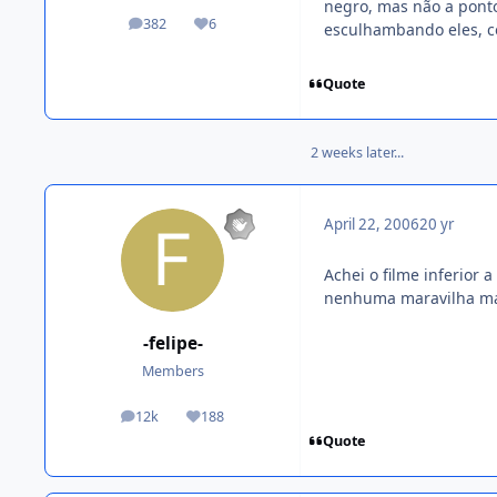
negro, mas não a ponto
382
6
esculhambando eles, com
posts
Reputation
Quote
2 weeks later...
April 22, 2006
20 yr
Achei o filme inferior 
nenhuma maravilha mas
-felipe-
Members
12k
188
posts
Reputation
Quote