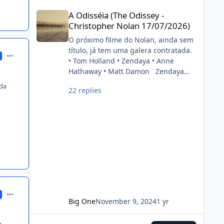
cinéfilo2012-05-16 20:39:06
A Odisséia (The Odissey - Christopher Nolan 17/07/2026)
painel do estúdio da CinemaCon
A Odisséia (The Odissey -
2022. FONTE: OMELETE
Christopher Nolan 17/07/2026)
O próximo filme do Nolan, ainda sem
título, já tem uma galera contratada.
comment_138994
• Tom Holland • Zendaya • Anne
Hathaway • Matt Damon Zendaya
and Anne Hathaway have been cast
ida
22 replies
in Christopher Nolan’s next film. Also
starring Tom Holland and Matt
Damon. (Source: Deadline)
pic.twitter.com/DgwWlBhUxF —
DiscussingFilm (@DiscussingFilm)
November 8, 2024
comment_139002
Big One
November 9, 2024
1 yr