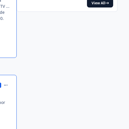
a
View All
V ...
 de
0.
comment_144678
por