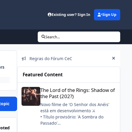
Existing user? Sign In
Sign Up
Search...
Announcements
Regras do Fórum CeC
Hide an
ers
Featured Content
The Lord of the Rings: Shadow of the Past (202?)
The Lord of the Rings: Shadow of
the Past (202?)
topic
Novo filme de 'O Senhor dos Anéis'
está em desenvolvimento ⚔️
• Título provisório: 'A Sombra do
Passado'
voted
• Stephen Colbert, seu filho e a