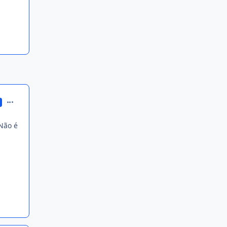
comment_152861
 Não é