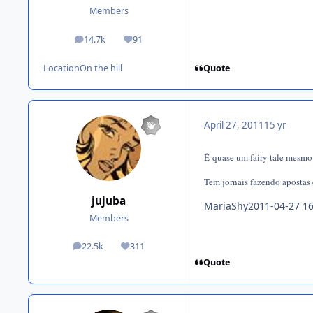
Members
14.7k
91
posts
Reputation
Quote
Location
On the hill
April 27, 2011
15 yr
É quase um fairy tale mesmo
Tem jornais fazendo apostas
jujuba
MariaShy2011-04-27 16
Members
22.5k
311
posts
Reputation
Quote