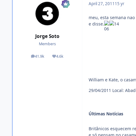
April 27, 2011
15 yr
meu, esta semana nao ou
e disse.
Jorge Soto
Members
41.9k
4.6k
posts
Reputation
William e Kate, o casa
29/04/2011
Local: Abad
Últimas Notícias
Britânicos esquecem re
e só pensam no casame