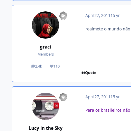
April 27, 2011
15 yr
realmete o mundo não 
graci
Members
2.4k
110
posts
Reputation
Quote
April 27, 2011
15 yr
Para os brasileiros não
Lucy in the Sky