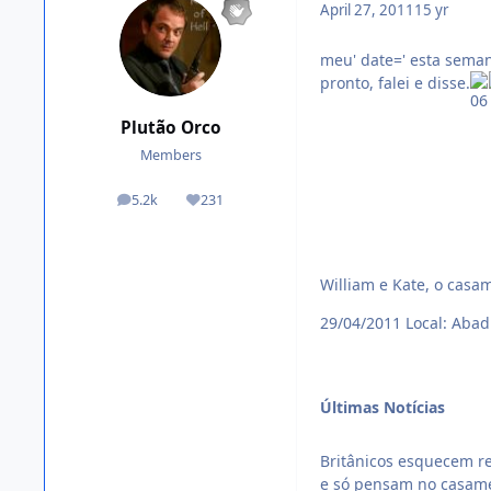
April 27, 2011
15 yr
meu' date=' esta seman
pronto, falei e disse.
Plutão Orco
Members
5.2k
231
posts
Reputation
William e Kate, o casa
29/04/2011
Local: Abad
Últimas Notícias
Britânicos esquecem re
e só pensam no casame