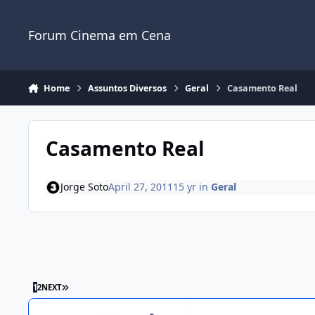
Jump to content
Forum Cinema em Cena
Home
Assuntos Diversos
Geral
Casamento Real
Casamento Real
Jorge Soto
April 27, 2011
15 yr
in
Geral
1
2
NEXT