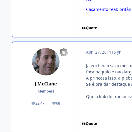
Casamento real: britâ
Quote
April 27, 2011
15 yr
Ja encheu o saco mesmo
foca naquilo e nao larg
A princesa isso, a plebe
J.McClane
Se é pra dar destaque 
Members
Que o link de transmis
22.4k
68
posts
Reputation
Quote