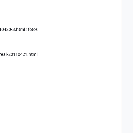
110420-3.html#fotos
-real-20110421.html