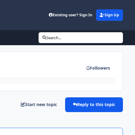
Existing user? Sign In
Sign Up
Search...
Followers
Start new topic
Reply to this topic