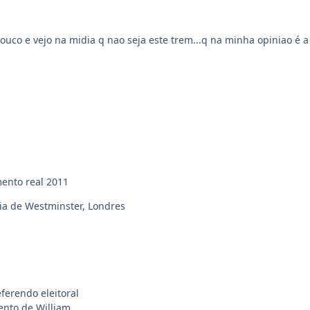
co e vejo na midia q nao seja este trem...q na minha opiniao é a f
mento real 2011
ia de Westminster, Londres
ferendo eleitoral
nto de William