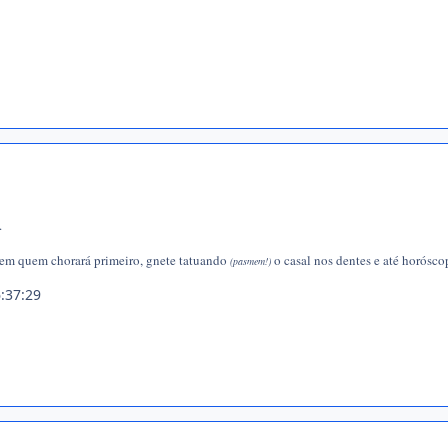
.
 em quem chorará primeiro, gnete tatuando
o casal nos dentes e até horóscop
(pasmem!)
:37:29