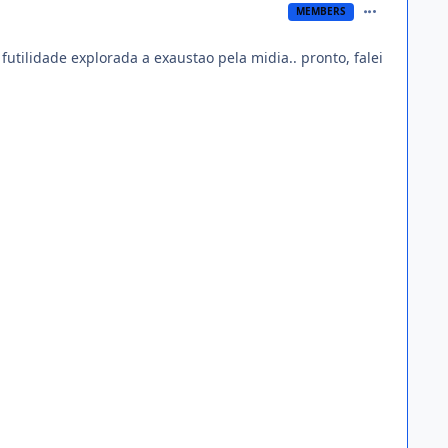
comment_124
MEMBERS
utilidade explorada a exaustao pela midia.. pronto, falei