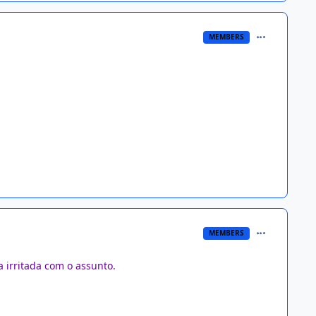
comment_124
MEMBERS
comment_124
MEMBERS
a irritada com o assunto.