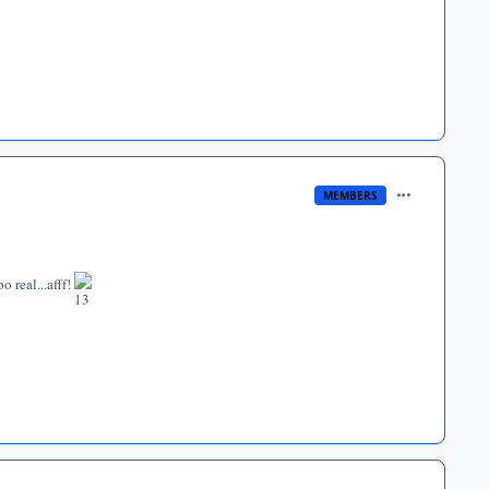
comment_124
MEMBERS
o real...afff!