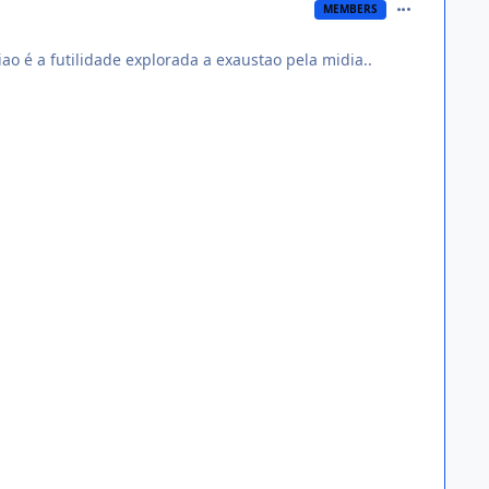
comment_124
MEMBERS
ao é a futilidade explorada a exaustao pela midia..