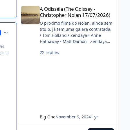
cinéfilo2012-05-16 20:39:06
A Odisséia (The Odissey - Christopher Nolan 17/07/2026)
painel do estúdio da CinemaCon
A Odisséia (The Odissey -
2022. FONTE: OMELETE
Christopher Nolan 17/07/2026)
O próximo filme do Nolan, ainda sem
título, já tem uma galera contratada.
comment_1308928
• Tom Holland • Zendaya • Anne
Hathaway • Matt Damon Zendaya
vel
and Anne Hathaway have been cast
22 replies
gem a
in Christopher Nolan’s next film. Also
starring Tom Holland and Matt
Damon. (Source: Deadline)
pic.twitter.com/DgwWlBhUxF —
DiscussingFilm (@DiscussingFilm)
November 8, 2024
Big One
November 9, 2024
1 yr