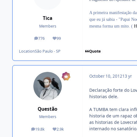
A primeira manifestação da
Tica
que eu já sabia - "Papai N
Members
mesma forma um mito. (
H
776
99
posts
Reputation
Quote
Location
São Paulo - SP
October 10, 2012
13 yr
Declaração forte do Lo
historias dele.
Questão
A TUMBA tem clara influ
historia de um rapaz 
Members
as historias de Lovecr
internado no sanatório
19.8k
2.9k
posts
Reputation