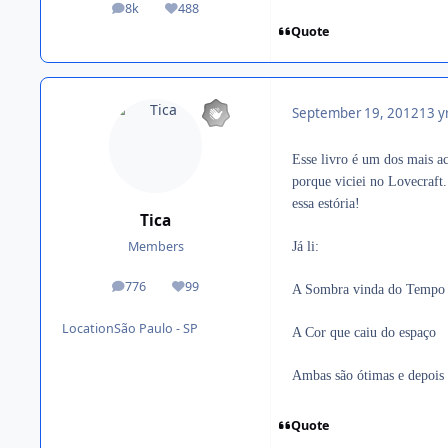
8k
488
posts
Reputation
Quote
September 19, 2012
13 y
Esse livro é um dos mais a
porque viciei no Lovecraft
essa estória!
Tica
Members
Já li:
776
99
A Sombra vinda do Tempo
posts
Reputation
Location
São Paulo - SP
A Cor que caiu do espaço
Ambas são ótimas e depois 
Quote