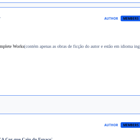
r
AUTHOR
MEMBERS
mplete Works
(contém apenas as obras de ficção do autor e estão em idioma ing
AUTHOR
MEMBERS
'A Cor que Caiu do Espaço'