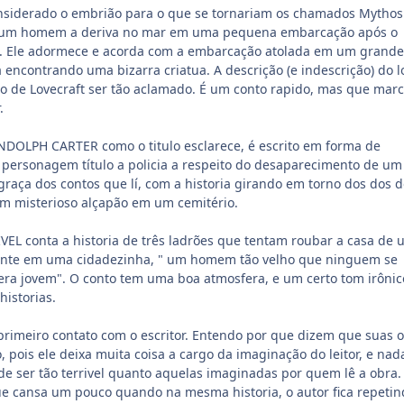
nsiderado o embrião para o que se tornariam os chamados Mythos
de um homem a deriva no mar em uma pequena embarcação após o
o. Ele adormece e acorda com a embarcação atolada em um grande
 encontrando uma bizarra criatua. A descrição (e indescrição) do l
o de Lovecraft ser tão aclamado. É um conto rapido, mas que mar
.
LPH CARTER como o titulo esclarece, é escrito em forma de
 personagem título a policia a respeito do desaparecimento de um
graça dos contos que lí, com a historia girando em torno dos dos d
 misterioso alçapão em um cemitério.
VEL conta a historia de três ladrões que tentam roubar a casa de
dente em uma cidadezinha, " um homem tão velho que ninguem se
era jovem". O conto tem uma boa atmosfera, e um certo tom irônic
historias.
 primeiro contato com o escritor. Entendo por que dizem que suas 
o, pois ele deixa muita coisa a cargo da imaginação do leitor, e na
e ser tão terrivel quanto aquelas imaginadas por quem lê a obra.
ue cansa um pouco quando na mesma historia, o autor fica repetin