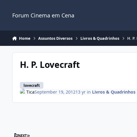
Jump to content
Forum Cinema em Cena
Home
Assuntos Diversos
Livros & Quadrinhos
H. P.
H. P. Lovecraft
lovecraft
Tica
September 19, 2012
13 yr
in
Livros & Quadrinhos
1
2
NEXT