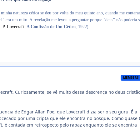
 minha natureza cética se deu por volta do meu quinto ano, quando me contar
oel" era um mito. A revelação me levou a perguntar porque "deus" não poderia s
. P. Lovecraft
.
A Confissão de Um Cético
, 1922)
MEMBERS
vecraft. Curiosamente, se vê muito dessa descrença no deus cristã
encia de Edgar Allan Poe, que Lovecraft dizia ser o seu guru. É a
obcecado por uma cripta que ele encontra no bosque. Como quase 
aft, é contada em retrospecto pelo rapaz enquanto ele se encontra
.