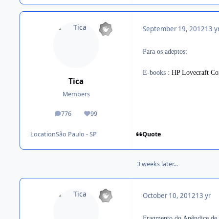
September 19, 2012
13 y
Para os adeptos:
E-books :
HP Lovecraft Co
Tica
Members
776
99
posts
Reputation
Quote
Location
São Paulo - SP
3 weeks later...
October 10, 2012
13 yr
Fragmento do Apêndice de