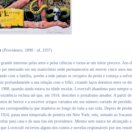
t
(Providence, 1890 - id.,1937)
grande interesse pelas artes e pelas ciências e torna-se um leitor precoce. Aos d
 o pai internado em um manicômio onde permaneceria até morrer cinco anos ma
ando com a família, porém a mãe jamais se recupera da perda e começa a sofre
am profundamente a sua relação com o filho, criando laços doentios entre os doi
1908, quando ainda estava na idade escolar, Lovecraft abandona para sempre o
 existência reclusa até que, em 1914, descobre o jornalismo amador. A partir de
ontos de horror e a escrever artigos variados em um número variado de periódic
sta correspondência que manteria ao longo de toda a sua vida. Depois de perde
 1924, passa uma temporada de penúria em New York; esta, somada ao fracasso
voltar para casa e de suas tias em providence. Mesmo sem nunca ter alcançado 
a que Lovecraft escreveu alguns dos contos e novelas responsáveis por seu reno