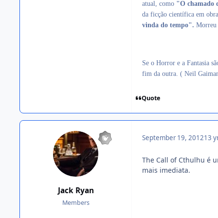
atual, como
"O chamado 
da ficção científica em ob
vinda do tempo".
Morreu e
Se o Horror e a Fantasia sã
fim da outra. ( Neil Gaima
Quote
September 19, 2012
13 y
The Call of Cthulhu é 
mais imediata.
Jack Ryan
Members