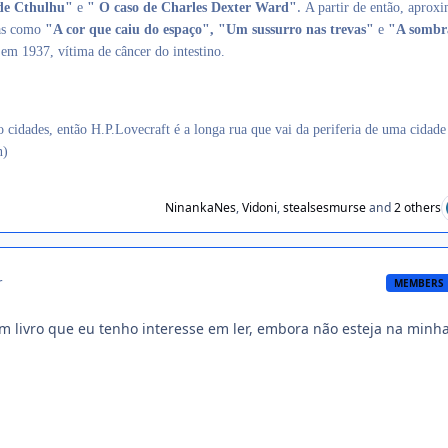
.
de Cthulhu"
e
" O caso de Charles Dexter Ward"
A partir de então, aprox
ras como
"A cor que caiu do espaço", "Um sussurro nas trevas"
e
"A sombr
m 1937, vítima de câncer do intestino.
o cidades, então H.P.Lovecraft é a longa rua que vai da periferia de uma cidade
n)
NinankaNes
,
Vidoni
,
stealsesmurse
and
2 others
r
MEMBERS
um livro que eu tenho interesse em ler, embora não esteja na minha