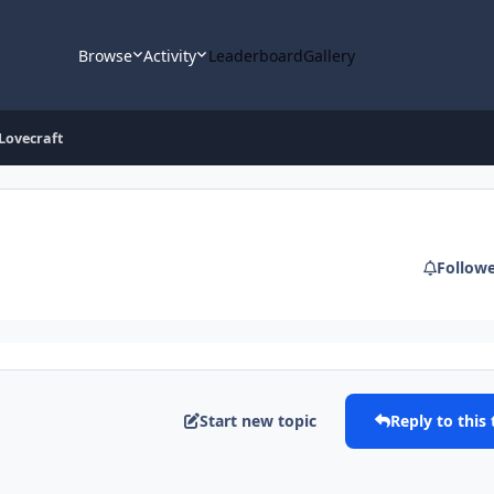
Browse
Activity
Leaderboard
Gallery
 Lovecraft
Follow
Start new topic
Reply to this 