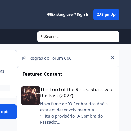
Existing user? Sign In
Sign Up
Search...
Announcements
Regras do Fórum CeC
Hide an
ers
Featured Content
The Lord of the Rings: Shadow of the Past (202?)
The Lord of the Rings: Shadow of
the Past (202?)
Novo filme de 'O Senhor dos Anéis'
está em desenvolvimento ⚔️
topic
• Título provisório: 'A Sombra do
Passado'
• Stephen Colbert, seu filho e a