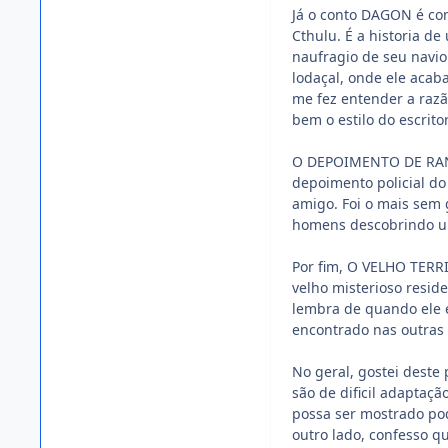
Já o conto DAGON é co
Cthulu. É a historia 
naufragio de seu navi
lodaçal, onde ele acaba
me fez entender a razã
bem o estilo do escritor
O DEPOIMENTO DE RANDO
depoimento policial do
amigo. Foi o mais sem 
homens descobrindo um
Por fim, O VELHO TERRI
velho misterioso resi
lembra de quando ele 
encontrado nas outras 
No geral, gostei deste
são de dificil adaptaçã
possa ser mostrado pod
outro lado, confesso q