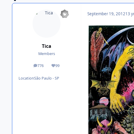
September 19, 2012
13 y
Tica
Members
776
99
posts
Reputation
Location
São Paulo - SP