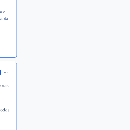
am o
er da
comment_1310472
o nas
todas