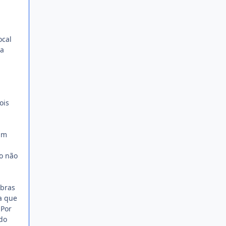
ocal
ca
ois
 um
o não
obras
da que
 Por
do