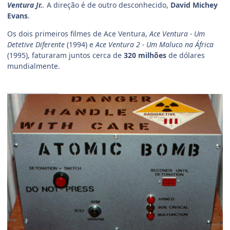
Ventura Jr.
.
A direção é de outro desconhecido,
David Michey
Evans
.
Os dois primeiros filmes de Ace Ventura,
Ace Ventura - Um
Detetive Diferente
(1994) e
Ace Ventura 2 - Um Maluco na África
(1995), faturaram juntos cerca de
320 milhões
de dólares
mundialmente.