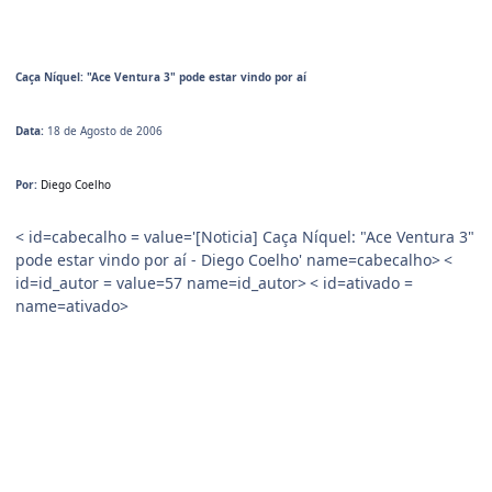
Caça Níquel: "Ace Ventura 3" pode estar vindo por aí
Data:
18 de Agosto de 2006
Por:
Diego Coelho
< id=cabecalho = value='[Noticia] Caça Níquel: "Ace Ventura 3"
pode estar vindo por aí - Diego Coelho' name=cabecalho>
<
id=id_autor = value=57 name=id_autor>
< id=ativado =
name=ativado>