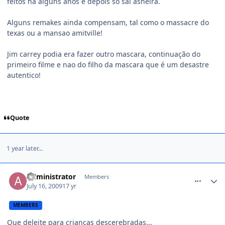
feitos ha alguns anos e depois so sai asneira.
Alguns remakes ainda compensam, tal como o massacre do
texas ou a mansao amitville!
Jim carrey podia era fazer outro mascara, continuação do
primeiro filme e nao do filho da mascara que é um desastre
autentico!
Quote
1 year later...
comment_989635
Administrator
Members
July 16, 2009
17 yr
MEMBERS
Que deleite para crianças descerebradas...