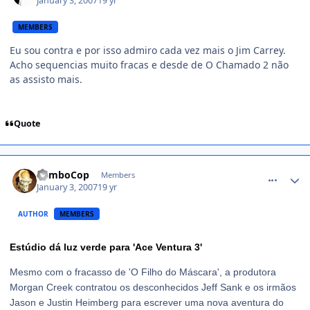
January 3, 2007
19 yr
MEMBERS
Eu sou contra e por isso admiro cada vez mais o Jim Carrey.
Acho sequencias muito fracas e desde de O Chamado 2 não
as assisto mais.
Quote
comment_290463
RamboCop
Members
January 3, 2007
19 yr
AUTHOR
MEMBERS
Estúdio dá luz verde para 'Ace Ventura 3'
Mesmo com o fracasso de 'O Filho do Máscara', a produtora
Morgan Creek contratou os desconhecidos Jeff Sank e os irmãos
Jason e Justin Heimberg para escrever uma nova aventura do