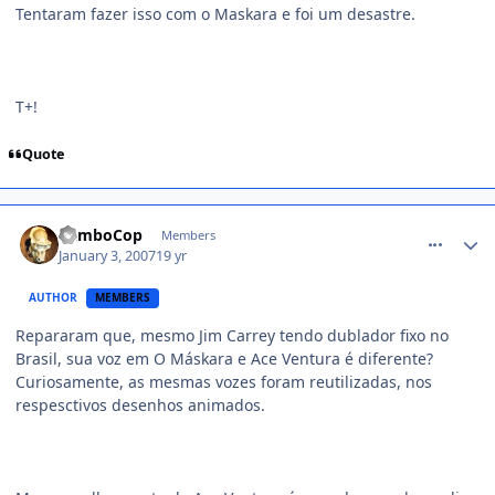
Tentaram fazer isso com o Maskara e foi um desastre.
T+!
Quote
comment_290639
RamboCop
Members
January 3, 2007
19 yr
AUTHOR
MEMBERS
Repararam que, mesmo Jim Carrey tendo dublador fixo no
Brasil, sua voz em O Máskara e Ace Ventura é diferente?
Curiosamente, as mesmas vozes foram reutilizadas, nos
respesctivos desenhos animados.