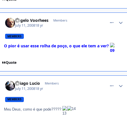
comment_789369
Angelo Voorhees
Members
July 11, 2008
18 yr
MEMBERS
O pior é usar esse rolha de poço, o que ele tem a ver?
Quote
comment_789377
Thiago Lucio
Members
July 11, 2008
18 yr
MEMBERS
Meu Deus, como é que pode?????