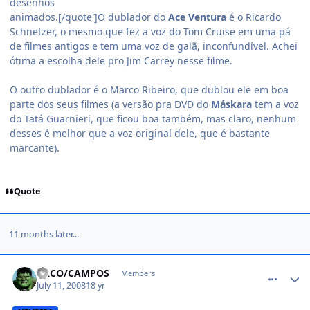
desenhos
animados.[/quote']O dublador do
Ace Ventura
é o Ricardo
Schnetzer, o mesmo que fez a voz do Tom Cruise em uma pá
de filmes antigos e tem uma voz de galã, inconfundível. Achei
ótima a escolha dele pro Jim Carrey nesse filme.
O outro dublador é o Marco Ribeiro, que dublou ele em boa
parte dos seus filmes (a versão pra DVD do
Máskara
tem a voz
do Tatá Guarnieri, que ficou boa também, mas claro, nenhum
desses é melhor que a voz original dele, que é bastante
marcante).
Quote
11 months later...
comment_788908
CACO/CAMPOS
Members
July 11, 2008
18 yr