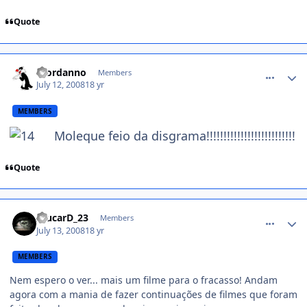
Quote
comment_789723
Giordanno
Members
July 12, 2008
18 yr
MEMBERS
Moleque feio da disgrama!!!!!!!!!!!!!!!!!!!!!!!!!!
Quote
comment_790305
AlucarD_23
Members
July 13, 2008
18 yr
MEMBERS
Nem espero o ver... mais um filme para o fracasso! Andam
agora com a mania de fazer continuações de filmes que foram