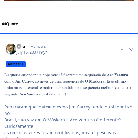
Quote
comment_515511
Odo
Members
July 16, 2007
19 yr
MEMBERS
Ace Ventura
Eu queria entender até hoje porquê fizeram uma sequência de
O Máskara
com o Jim Carrey, ao invés de uma sequência de
. Esse último
tinha mais potencial, e poderia ter rendido uma sequência melhor (eu acho o
Ace Ventura
segundo
bastante fraco).
Repararam que' date=' mesmo Jim Carrey tendo dublador fixo
no
Brasil, sua voz em O Máskara e Ace Ventura é diferente?
Curiosamente,
as mesmas vozes foram reutilizadas, nos respesctivos