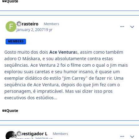
Quote
comment_290185
Forasteiro
Members
January 2, 2007
19 yr
MEMBERS
Gosto muito dos dois
Ace Ventura
s, assim como também
adoro O Máskara, e sou absolutamente contra estas
seqüências. Ace Ventura 2 foi o filme com o qual o Jim mais
explorou suas caretas e seu humor insano, é quase um
exemplar didático do estilo "Jim Carrey" de fazer rir. Uma
seqüência de Ace Ventura, depois do que Jim fez com o
personagem, é impraticável. Mas vai dizer isso pros
executivos dos estúdios...
Quote
comment_290295
Investigador L
Members