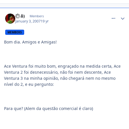
comment_290493
(Õ.ô)
Members
January 3, 2007
19 yr
MEMBERS
Bom dia. Amigos e Amigas!
Ace Ventura foi muito bom, engraçado na medida certa, Ace
Ventura 2 foi desnecessário, não foi nem descente, Ace
Ventura 3 na minha opinião, não chegará nem no mesmo
nível do 2, e eu pergunto:
Para que? (Alem da questão comercial é claro)