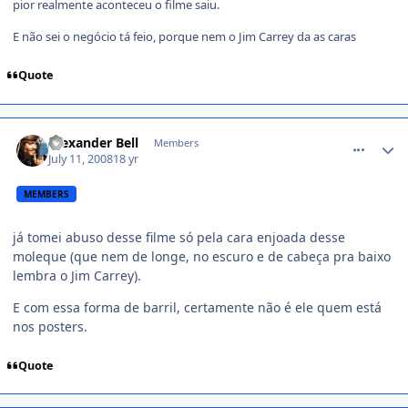
pior realmente aconteceu o filme saiu.
E não sei o negócio tá feio, porque nem o Jim Carrey da as caras
Quote
comment_789332
Alexander Bell
Members
July 11, 2008
18 yr
MEMBERS
já tomei abuso desse filme só pela cara enjoada desse
moleque (que nem de longe, no escuro e de cabeça pra baixo
lembra o Jim Carrey).
E com essa forma de barril, certamente não é ele quem está
nos posters.
Quote