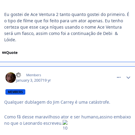
Eu gostei de Ace Ventura 2 tanto quanto gostei do primeiro. É
o tipo de filme que foi feito para um ator apenas. Eu tenho
certeza que esse caça níques usando o nome Ace Ventura
será um fiasco, assim como foi a continuação de Debi &
Lóide.
Quote
comment_290739
Pê
Members
January 3, 2007
19 yr
MEMBERS
Qualquer dublagem do Jim Carrey é uma catástrofe.
Como fã desse maravilhoso ator e ser humano,assino embaixo
no que o Leonardo escreveu.