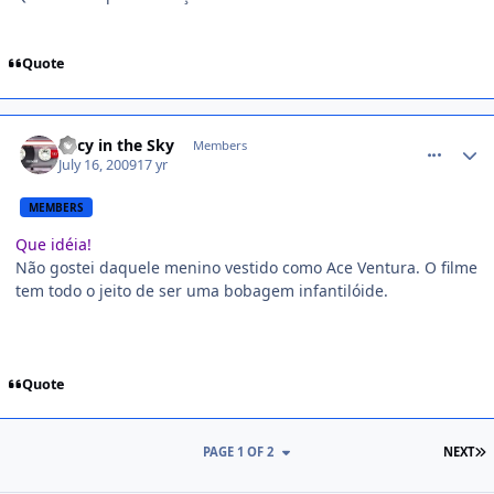
Quote
comment_989680
Lucy in the Sky
Members
July 16, 2009
17 yr
MEMBERS
Que idéia!
Não gostei daquele menino vestido como Ace Ventura. O filme
tem todo o jeito de ser uma bobagem infantilóide.
Quote
PAGE 1 OF 2
NEXT