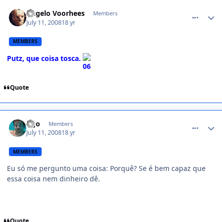
comment_789336
Angelo Voorhees
Members
July 11, 2008
18 yr
MEMBERS
Putz, que coisa tosca.
Quote
comment_789360
tigo
Members
July 11, 2008
18 yr
MEMBERS
Eu só me pergunto uma coisa: Porquê? Se é bem capaz que
essa coisa nem dinheiro dê.
Quote