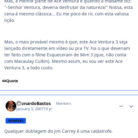
Mas, a melhor parte de Ace Ventura é quando a madame diz:
"-Senhor Ventura, deveria desfrutar da natureza!" Nossa, esta
cena é mesmo clássica... Eu me poco de rir, com esta valiosa
lição.
Mas, o mais provável mesmo é que, este Ace Ventura 3 seja
lançado diretamente em vídeo ou pra TV. Foi o que deveriam
ter feito com o filme Esqueceram de Mim 3 (que, não conta
com Macaulay Culkin). Mesmo assim, eu vou ver este Ace
Ventura 3, a todo custo.
Quote
comment_290681
LeonardoBastos
Members
January 3, 2007
19 yr
MEMBERS
Qualquer dublagem do Jim Carrey é uma catástrofe.