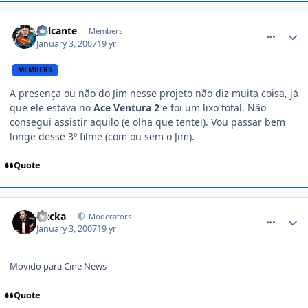
comment_290467
Jailcante
Members
January 3, 2007
19 yr
MEMBERS
A presença ou não do Jim nesse projeto não diz muita coisa, já
que ele estava no
Ace Ventura 2
e foi um lixo total. Não
consegui assistir aquilo (e olha que tentei). Vou passar bem
longe desse 3º filme (com ou sem o Jim).
Quote
comment_290473
Nacka
Moderators
January 3, 2007
19 yr
Movido para Cine News
Quote