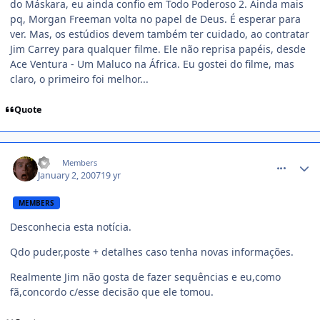
do Máskara, eu ainda confio em Todo Poderoso 2. Ainda mais
pq, Morgan Freeman volta no papel de Deus. É esperar para
ver. Mas, os estúdios devem também ter cuidado, ao contratar
Jim Carrey para qualquer filme. Ele não reprisa papéis, desde
Ace Ventura - Um Maluco na África. Eu gostei do filme, mas
claro, o primeiro foi melhor...
Quote
comment_290139
Pê
Members
January 2, 2007
19 yr
MEMBERS
Desconhecia esta notícia.
Qdo puder,poste + detalhes caso tenha novas informações.
Realmente Jim não gosta de fazer sequências e eu,como
fã,concordo c/esse decisão que ele tomou.