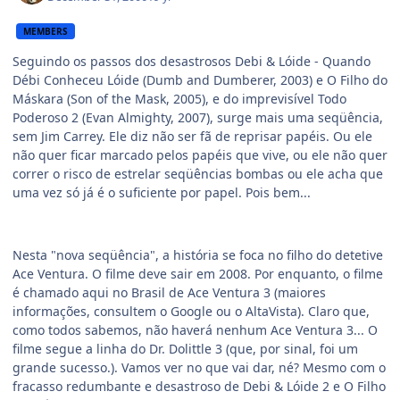
MEMBERS
Seguindo os passos dos desastrosos Debi & Lóide - Quando
Débi Conheceu Lóide (Dumb and Dumberer, 2003) e O Filho do
Máskara (Son of the Mask, 2005), e do imprevisível Todo
Poderoso 2 (Evan Almighty, 2007), surge mais uma seqüência,
sem Jim Carrey. Ele diz não ser fã de reprisar papéis. Ou ele
não quer ficar marcado pelos papéis que vive, ou ele não quer
correr o risco de estrelar seqüências bombas ou ele acha que
uma vez só já é o suficiente por papel. Pois bem...
Nesta "nova seqüência", a história se foca no filho do detetive
Ace Ventura. O filme deve sair em 2008. Por enquanto, o filme
é chamado aqui no Brasil de Ace Ventura 3 (maiores
informações, consultem o Google ou o AltaVista). Claro que,
como todos sabemos, não haverá nenhum Ace Ventura 3... O
filme segue a linha do Dr. Dolittle 3 (que, por sinal, foi um
grande sucesso.). Vamos ver no que vai dar, né? Mesmo com o
fracasso redumbante e desastroso de Debi & Lóide 2 e O Filho