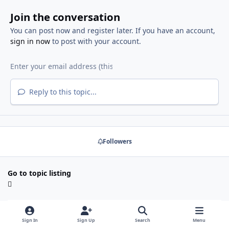
Join the conversation
You can post now and register later. If you have an account,
sign in now
to post with your account.
Reply to this topic...
Followers
Go to topic listing
Announcements
Regras do Fórum CeC
Hide
Sign In
Sign Up
Search
Menu