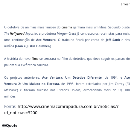
Enviar
O detetive de animais mais famoso do
cinema
ganhará mais um filme. Segundo o site
The
Hollywood
Reporter
, a produtora
Morgan Creek
já contratou os roteiristas para mais
uma continuação de
Ace Ventura
. O trabalho ficará por conta de
Jeff Sank
e dos
irmãos
Jason e Justin Heimberg
.
A história do novo
filme
se centrará no filho do detetive, que deve seguir os passos do
pai em sua excêntrica carreira.
Os projetos anteriores,
Ace Ventura: Um Detetive Diferente
, de 1994, e
Ace
Ventura 2: Um Maluco na Floresta
, de 1995, foram estrelados por Jim Carrey (
"O
Máscara"
) e fizeram sucesso nos Estados Unidos, arrecadando mais de U$ 180
milhões.
Fonte:
http://www.cinemacomrapadura.com.br/noticias/?
id_noticias=3200
Quote