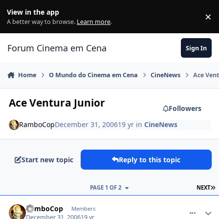
Jump to content
View in the app
×
Di
A better way to browse.
Learn more
.
Forum Cinema em Cena
Sign In
Home
O Mundo do Cinema em Cena
CineNews
Ace Vent
Ace Ventura Junior
Followers
RamboCop
December 31, 2006
19 yr
in
CineNews
Start new topic
Reply to this topic
PAGE 1 OF 2
NEXT
comment_288416
RamboCop
Members
December 31, 2006
19 yr