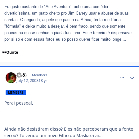
Eu gosto bastante de "Ace Aventura", acho uma comédia
divertidíssima, um prato cheito pro Jim Carrey usar e abusar de suas
caretas. O segundo, aquele que passa na África, tenta reeditar a
"fórmula" e deixa muito a desejar, é bem fraco, sendo que somente
poucas ou quase nenhuma piada funciona. Esse terceiro é dispensável
por si só e com essas fotos eu só posso querer ficar muito longe ...
Quote
comment_789706
(Õ.ô)
Members
July 12, 2008
18 yr
MEMBERS
Perai pessoal,
Ainda não desistiram disso? Eles não perceberam que a fonte
secou? To vendo um novo Filho do Maskara ai...