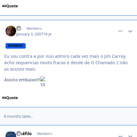
Quote
comment_290741
Pê
Members
January 3, 2007
19 yr
MEMBERS
Eu sou contra e por isso admiro cada vez mais o Jim Carrey.
Acho sequencias muito fracas e desde de O Chamado 2 não
as assisto mais.
Assino embaixo!!!
Quote
6 months later...
comment_515496
cinéfilo
Members