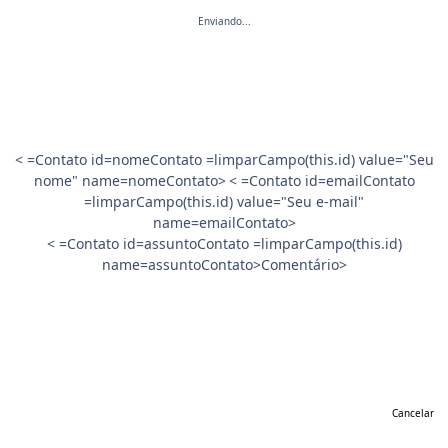
Enviando...
< =Contato id=nomeContato =limparCampo(this.id) value="Seu
nome" name=nomeContato>
< =Contato id=emailContato
=limparCampo(this.id) value="Seu e-mail"
name=emailContato>
< =Contato id=assuntoContato =limparCampo(this.id)
name=assuntoContato>Comentário>
Cancelar