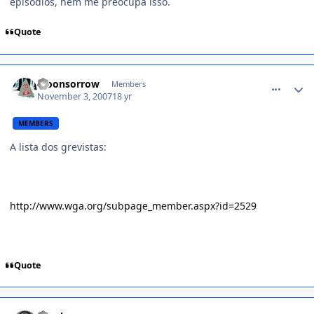
episódios, nem me preocupa isso.
Quote
comment_622683
Moonsorrow
Members
November 3, 2007
18 yr
MEMBERS
A lista dos grevistas:
http://www.wga.org/subpage_member.aspx?id=2529
Quote
comment_622720