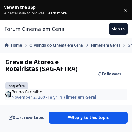
Jump to content
View in the app
×
Di
A better way to browse.
Learn more
.
Forum Cinema em Cena
Sign In
Home
O Mundo do Cinema em Cena
Filmes em Geral
Gr
Greve de Atores e
Roteiristas (SAG-AFTRA)
Followers
sag-aftra
Bruno Carvalho
November 2, 2007
18 yr
in
Filmes em Geral
Start new topic
Reply to this topic