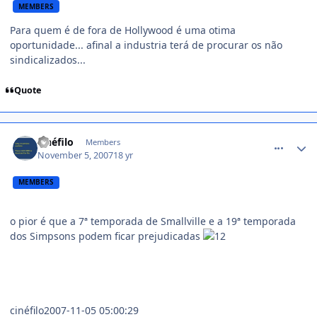
MEMBERS
Para quem é de fora de Hollywood é uma otima
oportunidade... afinal a industria terá de procurar os não
sindicalizados...
Quote
comment_623227
cinéfilo
Members
November 5, 2007
18 yr
MEMBERS
o pior é que a 7ª temporada de Smallville e a 19ª temporada
dos Simpsons podem ficar prejudicadas
cinéfilo2007-11-05 05:00:29