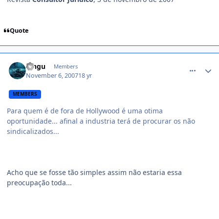
Quote
comment_624636
Ringu
Members
November 6, 2007
18 yr
MEMBERS
Para quem é de fora de Hollywood é uma otima
oportunidade... afinal a industria terá de procurar os não
sindicalizados...
Acho que se fosse tão simples assim não estaria essa
preocupação toda...