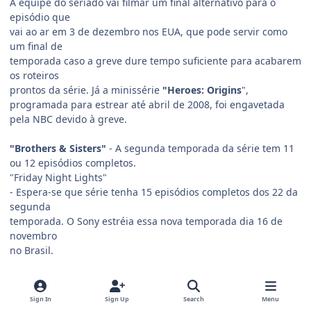
A equipe do seriado vai filmar um final alternativo para o
episódio que
vai ao ar em 3 de dezembro nos EUA, que pode servir como
um final de
temporada caso a greve dure tempo suficiente para acabarem
os roteiros
prontos da série. Já a minissérie
"Heroes: Origins
",
programada para estrear até abril de 2008, foi engavetada
pela NBC devido à greve.
"Brothers & Sisters"
- A segunda temporada da série tem 11
ou 12 episódios completos.
"Friday Night Lights"
- Espera-se que série tenha 15 episódios completos dos 22 da
segunda
temporada. O Sony estréia essa nova temporada dia 16 de
novembro
no Brasil.
"Supernatural"
-
A terceira temporada da série tem entre 10 e 12 episódios
Sign In
Sign Up
Search
Menu
completos e