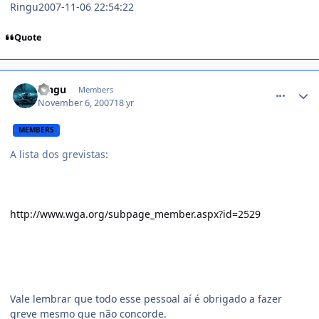
Ringu2007-11-06 22:54:22
Quote
comment_624646
Ringu
Members
November 6, 2007
18 yr
MEMBERS
A lista dos grevistas:
http://www.wga.org/subpage_member.aspx?id=2529
Vale lembrar que todo esse pessoal aí é obrigado a fazer
greve mesmo que não concorde.