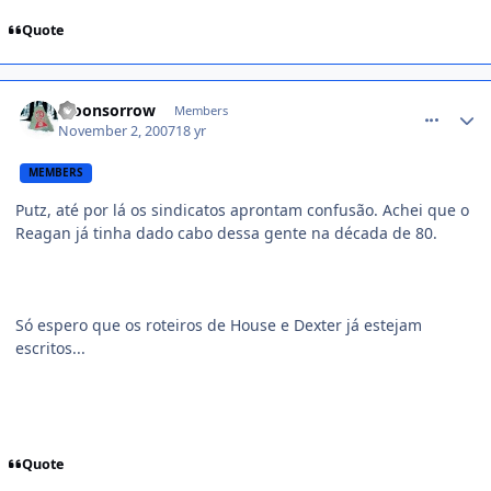
Quote
comment_622233
Moonsorrow
Members
November 2, 2007
18 yr
MEMBERS
Putz, até por lá os sindicatos aprontam confusão. Achei que o
Reagan já tinha dado cabo dessa gente na década de 80.
Só espero que os roteiros de House e Dexter já estejam
escritos...
Quote