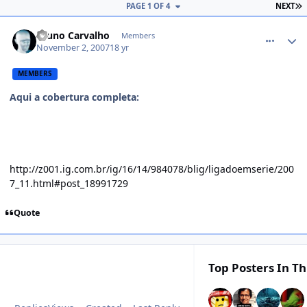
PAGE 1 OF 4
NEXT
comment_622186
Bruno Carvalho
Members
November 2, 2007
18 yr
MEMBERS
Aqui a cobertura completa:
http://z001.ig.com.br/ig/16/14/984078/blig/ligadoemserie/200
7_11.html#post_18991729
Quote
Top Posters In Th