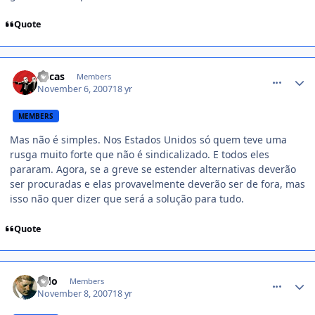
Quote
comment_624647
Lucas
Members
November 6, 2007
18 yr
MEMBERS
Mas não é simples. Nos Estados Unidos só quem teve uma
rusga muito forte que não é sindicalizado. E todos eles
pararam. Agora, se a greve se estender alternativas deverão
ser procuradas e elas provavelmente deverão ser de fora, mas
isso não quer dizer que será a solução para tudo.
Quote
comment_625351
Odo
Members
November 8, 2007
18 yr