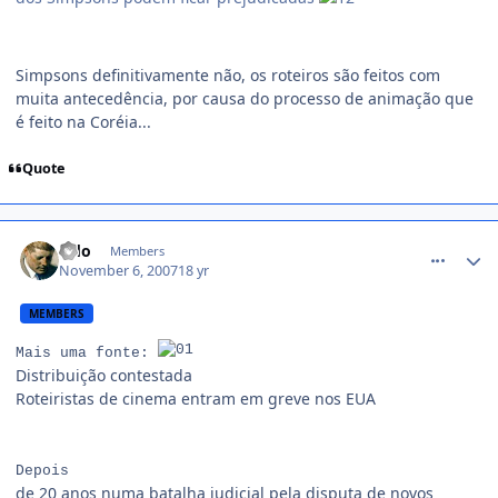
Simpsons definitivamente não, os roteiros são feitos com
muita antecedência, por causa do processo de animação que
é feito na Coréia...
Quote
comment_623974
Odo
Members
November 6, 2007
18 yr
MEMBERS
Mais uma fonte:
Distribuição contestada
Roteiristas de cinema entram em greve nos EUA
Depois
de 20 anos numa batalha judicial pela disputa de novos