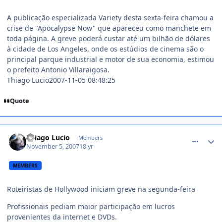
A publicação especializada Variety desta sexta-feira chamou a
crise de "Apocalypse Now" que apareceu como manchete em
toda página. A greve poderá custar até um bilhão de dólares
à cidade de Los Angeles, onde os estúdios de cinema são o
principal parque industrial e motor de sua economia, estimou
o prefeito Antonio Villaraigosa.
Thiago Lucio2007-11-05 08:48:25
Quote
comment_623235
Thiago Lucio
Members
November 5, 2007
18 yr
MEMBERS
Roteiristas de Hollywood iniciam greve na segunda-feira
Profissionais pediam maior participação em lucros
provenientes da internet e DVDs.