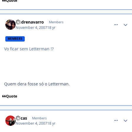
Quote
comment_623146
Andrenavarro
Members
November 4, 2007
18 yr
MEMBERS
Vo ficar sem Letterman !?
Quem dera fosse só o Letterman.
Quote
comment_623147
Lucas
Members
November 4, 2007
18 yr