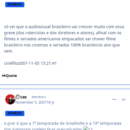
MEMBERS
só sei que o audiovisual brasileiro vai crescer muito com essa
greve (dos roteiristas e dos diretores e atores), afinal com os
filmes e seriados americanos empacados vai chover filme
brasileiro nos cinemas e seriados 100% brasileiros ano que
vem
cinéfilo2007-11-05 15:21:41
Quote
comment_623510
Lucas
Members
November 5, 2007
18 yr
MEMBERS
o pior é que a 7ª temporada de Smallville e a 19ª temporada
dos Simpsons podem ficar prejudicadas