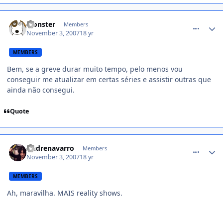
comment_622330
Monster
Members
November 3, 2007
18 yr
MEMBERS
Bem, se a greve durar muito tempo, pelo menos vou
conseguir me atualizar em certas séries e assistir outras que
ainda não consegui.
Quote
comment_622378
Andrenavarro
Members
November 3, 2007
18 yr
MEMBERS
Ah, maravilha. MAIS reality shows.