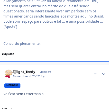
o lançamento pela 95ª vez ou lançar diretamente em DVD,
mas sem querer entrar no mérito do que está sendo
questionado, seria interessante viver um período sem os
filmes americanos sendo lançados aos montes aqui no Brasil,
pode abrir espaço para outros e tal ... é uma possibilidade ...
[/quote']
Concordo plenamente.
Quote
comment_623133
Knight_Teedy
Members
November 4, 2007
18 yr
MEMBERS
Vo ficar sem Letterman !?