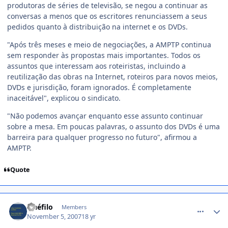
produtoras de séries de televisão, se negou a continuar as
conversas a menos que os escritores renunciassem a seus
pedidos quanto à distribuição na internet e os DVDs.
"Após três meses e meio de negociações, a AMPTP continua
sem responder às propostas mais importantes. Todos os
assuntos que interessam aos roteiristas, incluindo a
reutilização das obras na Internet, roteiros para novos meios,
DVDs e jurisdição, foram ignorados. É completamente
inaceitável", explicou o sindicato.
"Não podemos avançar enquanto esse assunto continuar
sobre a mesa. Em poucas palavras, o assunto dos DVDs é uma
barreira para qualquer progresso no futuro", afirmou a
AMPTP.
Quote
comment_623478
cinéfilo
Members
November 5, 2007
18 yr