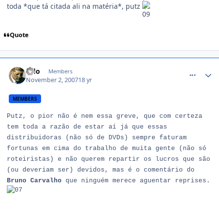
toda *que tá citada ali na matéria*, putz
Quote
comment_622228
Odo
Members
November 2, 2007
18 yr
MEMBERS
Putz, o pior não é nem essa greve, que com certeza
tem toda a razão de estar aí já que essas
distribuidoras (não só de DVDs) sempre faturam
fortunas em cima do trabalho de muita gente (não só
roteiristas) e não querem repartir os lucros que são
(ou deveriam ser) devidos, mas é o comentário do
Bruno Carvalho
que ninguém merece aguentar reprises.