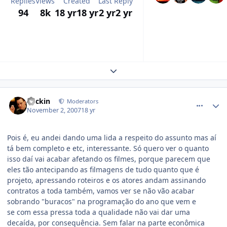
Replies
Views
Created
Last Reply
94
8k
18 yr
18 yr
2 yr
2 yr
Expand topic overview
comment_622195
Beckin
Moderators
November 2, 2007
18 yr
Pois é, eu andei dando uma lida a respeito do assunto mas aí
tá bem completo e etc, interessante. Só quero ver o quanto
isso daí vai acabar afetando os filmes, porque parecem que
eles tão antecipando as filmagens de tudo quanto que é
projeto, apressando roteiros e os atores andam assinando
contratos a toda também, vamos ver se não vão acabar
sobrando "buracos" na programação do ano que vem e
se com essa pressa toda a qualidade não vai dar uma
decaída, por consequência. Sem falar na parte econômica