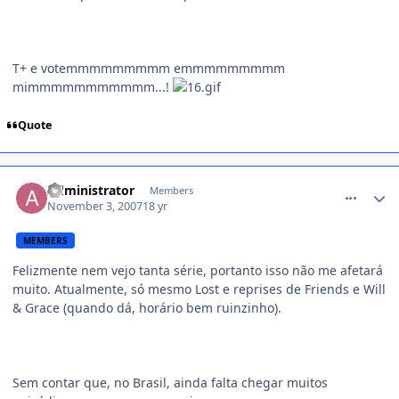
T+ e votemmmmmmmmm emmmmmmmmm
mimmmmmmmmmmm...!
Quote
comment_622612
Administrator
Members
November 3, 2007
18 yr
MEMBERS
Felizmente nem vejo tanta série, portanto isso não me afetará
muito. Atualmente, só mesmo Lost e reprises de Friends e Will
& Grace (quando dá, horário bem ruinzinho).
Sem contar que, no Brasil, ainda falta chegar muitos