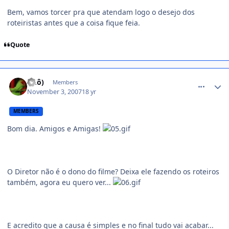
Bem, vamos torcer pra que atendam logo o desejo dos
roteiristas antes que a coisa fique feia.
Quote
comment_622458
(Õ.ô)
Members
November 3, 2007
18 yr
MEMBERS
Bom dia. Amigos e Amigas!
O Diretor não é o dono do filme? Deixa ele fazendo os roteiros
também, agora eu quero ver...
E acredito que a causa é simples e no final tudo vai acabar...