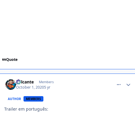
Quote
comment_1426816
Jailcante
Members
October 1, 2020
5 yr
AUTHOR
MEMBERS
Trailer em português: