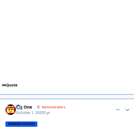
Quote
comment_1426797
Big One
Administrators
October 1, 2020
5 yr
ADMINISTRATORS