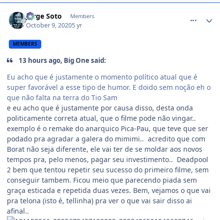
comment_1427720
Jorge Soto
Members
October 9, 2020
5 yr
MEMBERS
13 hours ago, Big One said:
Eu acho que é justamente o momento político atual que é
super favorável a esse tipo de humor. E doido sem noção eh o
que não falta na terra do Tio Sam
e eu acho que é justamente por causa disso, desta onda
politicamente correta atual, que o filme pode não vingar..
exemplo é o remake do anarquico Pica-Pau, que teve que ser
podado pra agradar a galera do mimimi.. acredito que com
Borat não seja diferente, ele vai ter de se moldar aos novos
tempos pra, pelo menos, pagar seu investimento.. Deadpool
2 bem que tentou repetir seu sucesso do primeiro filme, sem
conseguir tambem. Ficou meio que parecendo piada sem
graça esticada e repetida duas vezes. Bem, vejamos o que vai
pra telona (isto é, tellinha) pra ver o que vai sair disso ai
afinal..