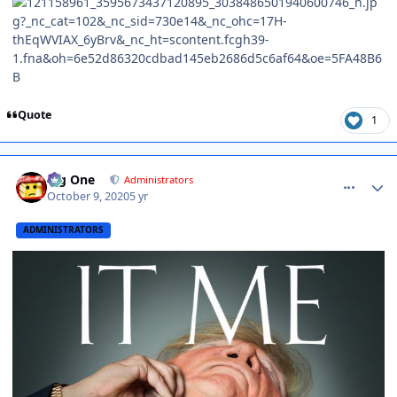
Quote
1
comment_1427767
Big One
Administrators
October 9, 2020
5 yr
ADMINISTRATORS