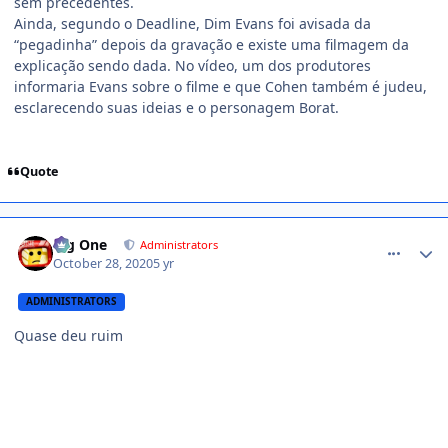
sem precedentes.
Ainda, segundo o Deadline, Dim Evans foi avisada da
“pegadinha” depois da gravação e existe uma filmagem da
explicação sendo dada. No vídeo, um dos produtores
informaria Evans sobre o filme e que Cohen também é judeu,
esclarecendo suas ideias e o personagem Borat.
Quote
comment_1429595
Big One
Administrators
October 28, 2020
5 yr
ADMINISTRATORS
Quase deu ruim