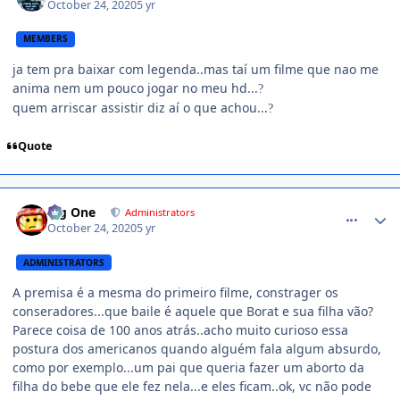
October 24, 2020
5 yr
MEMBERS
ja tem pra baixar com legenda..mas taí um filme que nao me
anima nem um pouco jogar no meu hd...
?
quem arriscar assistir diz aí o que achou...
?
Quote
comment_1429251
Big One
Administrators
October 24, 2020
5 yr
ADMINISTRATORS
A premisa é a mesma do primeiro filme, constrager os
conseradores...que baile é aquele que Borat e sua filha vão?
Parece coisa de 100 anos atrás..acho muito curioso essa
postura dos americanos quando alguém fala algum absurdo,
como por exemplo...um pai que queria fazer um aborto da
filha do bebe que ele fez nela...e eles ficam..ok, vc não pode