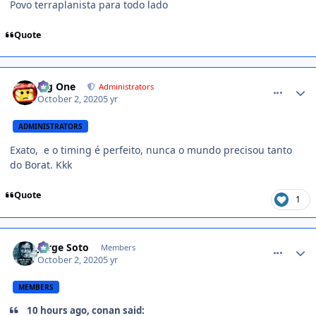
Povo terraplanista para todo lado
Quote
comment_1426865
Big One
Administrators
October 2, 2020
5 yr
ADMINISTRATORS
Exato, e o timing é perfeito, nunca o mundo precisou tanto
do Borat. Kkk
Quote
1
comment_1426908
Jorge Soto
Members
October 2, 2020
5 yr
MEMBERS
10 hours ago, conan said: