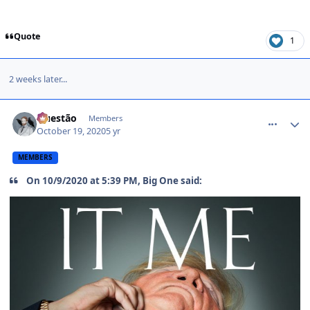
Quote
1
2 weeks later...
comment_1428644
Questão
Members
October 19, 2020
5 yr
MEMBERS
On 10/9/2020 at 5:39 PM, Big One said: