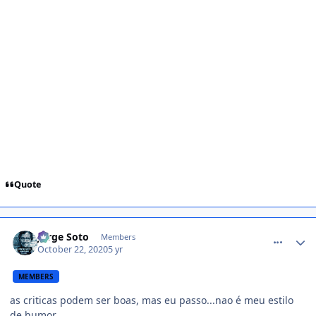
Quote
comment_1428999
Jorge Soto
Members
October 22, 2020
5 yr
MEMBERS
as criticas podem ser boas, mas eu passo...nao é meu estilo
de humor...