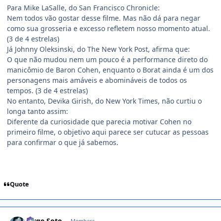
Para Mike LaSalle, do San Francisco Chronicle:
Nem todos vão gostar desse filme. Mas não dá para negar
como sua grosseria e excesso refletem nosso momento atual.
(3 de 4 estrelas)
Já Johnny Oleksinski, do The New York Post, afirma que:
O que não mudou nem um pouco é a performance direto do
manicômio de Baron Cohen, enquanto o Borat ainda é um dos
personagens mais amáveis e abomináveis de todos os
tempos. (3 de 4 estrelas)
No entanto, Devika Girish, do New York Times, não curtiu o
longa tanto assim:
Diferente da curiosidade que parecia motivar Cohen no
primeiro filme, o objetivo aqui parece ser cutucar as pessoas
para confirmar o que já sabemos.
Quote
comment_1429108
Jorge Soto
Members