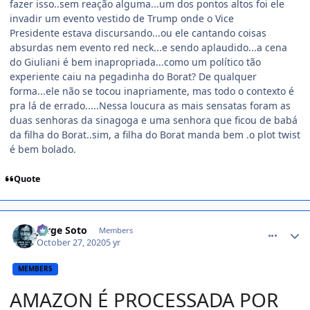
fazer isso..sem reação alguma...um dos pontos altos foi ele
invadir um evento vestido de Trump onde o Vice
Presidente estava discursando...ou ele cantando coisas
absurdas nem evento red neck...e sendo aplaudido...a cena
do Giuliani é bem inapropriada...como um político tão
experiente caiu na pegadinha do Borat? De qualquer
forma...ele não se tocou inapriamente, mas todo o contexto é
pra lá de errado.....Nessa loucura as mais sensatas foram as
duas senhoras da sinagoga e uma senhora que ficou de babá
da filha do Borat..sim, a filha do Borat manda bem .o plot twist
é bem bolado.
Quote
comment_1429522
Jorge Soto
Members
October 27, 2020
5 yr
MEMBERS
AMAZON É PROCESSADA POR