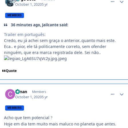
October 1, 2020
5 yr
MEMBERS
36 minutes ago, Jailcante said:
Trailer em português:
Credo, eu já achei sem graça o anterior..quanto mais este.
Eca.. e pior, ele tá politicamente correto, sem ofender
ninguém, que era marca registrada dele. Sei não..
Quote
comment_1426860
conan
Members
October 1, 2020
5 yr
MEMBERS
Acho que tem potencial
?
Hoje em dia tem muito mais maluco no planeta que antes.