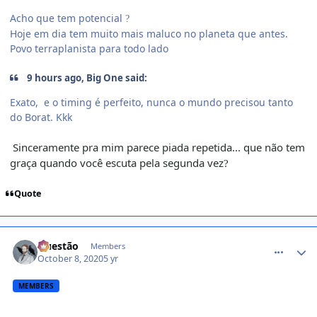
Acho que tem potencial
?
Hoje em dia tem muito mais maluco no planeta que antes.
Povo terraplanista para todo lado
9 hours ago, Big One said:
Exato, e o timing é perfeito, nunca o mundo precisou tanto
do Borat. Kkk
Sinceramente pra mim parece piada repetida... que não tem
graça quando você escuta pela segunda vez
?
Quote
comment_1427637
Questão
Members
October 8, 2020
5 yr
MEMBERS