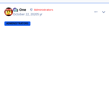
comment_1428949
Big One
Administrators
October 22, 2020
5 yr
ADMINISTRATORS