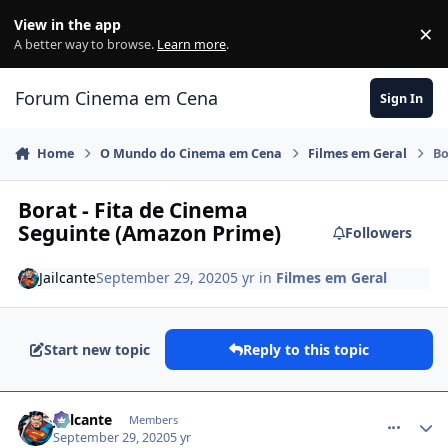
Jump to content
View in the app
×
Di
A better way to browse.
Learn more
.
Forum Cinema em Cena
Sign In
Home
O Mundo do Cinema em Cena
Filmes em Geral
Bo
Borat - Fita de Cinema
Seguinte (Amazon Prime)
Followers
Jailcante
September 29, 2020
5 yr
in
Filmes em Geral
Start new topic
Reply to this topic
comment_1426640
Jailcante
Members
September 29, 2020
5 yr