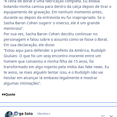
“A cena de Borat é uma fabricação completa. Eu estava
botando minha camisa para dentro da calça depois de tirar o
equipamento de gravação. Em nenhum momento antes,
durante ou depois da entrevista eu fui inapropriado. Se o
Sasha Baron Cohen sugerir o inverso, ele é um grande
mentiroso”.
Por sua vez, Sacha Baron Cohen decidiu continuar no
personagem e falou sobre o assunto como se fosse o Borat.
Em sua declaração, ele disse:
“Estou aqui para defender o prefeito da América, Rudolph
Giuliani. O que foi um sexy encontro inocente entre um
homem que consentiu e minha filha de 15 anos, foi
transformado em algo nojento pela mídia das fake news. Eu
te aviso, se mais alguém tentar isso, e o Rudolph não vai
hesitar em alcançar lá embaixo legalmente e mostrar
algumas intimações”.
Quote
comment_1429213
Jorge Soto
Members