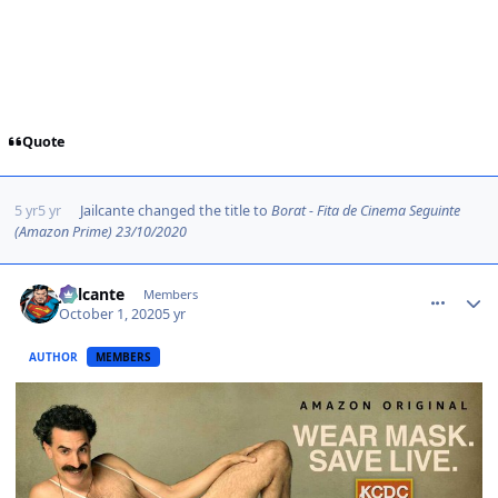
Quote
5 yr
5 yr
Jailcante
changed the title to
Borat - Fita de Cinema Seguinte
(Amazon Prime) 23/10/2020
comment_1426818
Jailcante
Members
October 1, 2020
5 yr
AUTHOR
MEMBERS