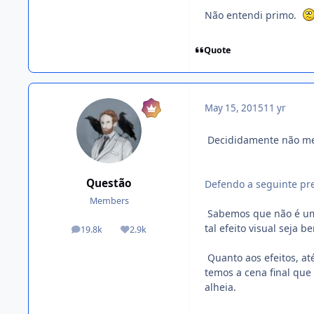
Não entendi primo.
Quote
May 15, 2015
11 yr
Decididamente não me 
Questão
Defendo a seguinte pre
Members
Sabemos que não é uma 
tal efeito visual sej
19.8k
2.9k
posts
Reputation
Quanto aos efeitos, at
temos a cena final que
alheia.