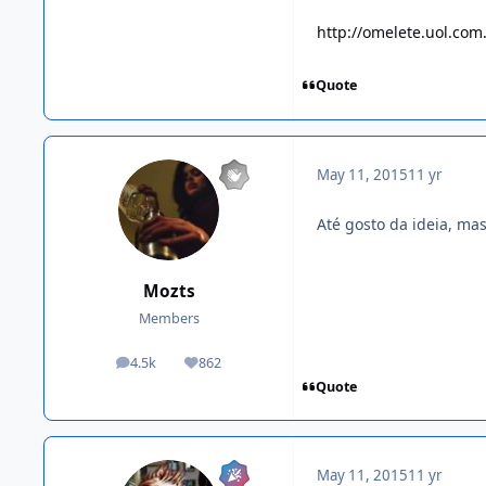
http://omelete.uol.com.
Quote
May 11, 2015
11 yr
Até gosto da ideia, ma
Mozts
Members
4.5k
862
posts
Reputation
Quote
May 11, 2015
11 yr