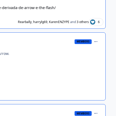
e-derivada-de-arrow-e-the-flash/
Rearbally
,
harrylg69
,
KarenENZYPE
and
3 others
6
comment_135
MEMBERS
Arrow.
comment_135
MEMBERS