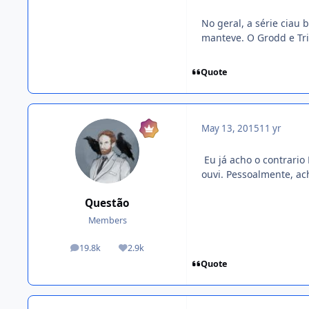
No geral, a série ciau
manteve. O Grodd e Tri
Quote
May 13, 2015
11 yr
Eu já acho o contrario
ouvi. Pessoalmente, ac
Questão
Members
19.8k
2.9k
posts
Reputation
Quote