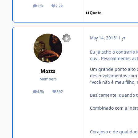
13k
2.2k
posts
Reputation
Quote
May 14, 2015
11 yr
Eu já acho o contrario
ouvi. Pessoalmente, ac
Um grande ponto alto 
Mozts
desenvolvimentos com o
Members
"você não é meu filho, 
4.5k
862
posts
Reputation
Basicamente, quando t
Combinado com a inérc
Corajoso e de qualidad