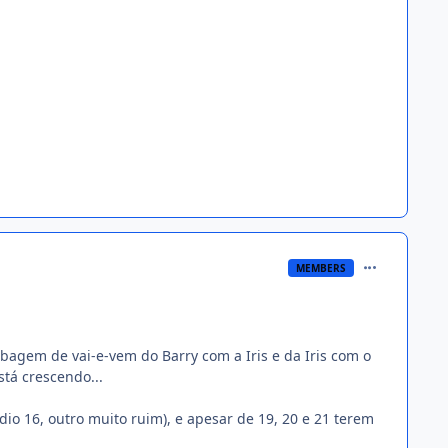
comment_135
MEMBERS
 bobagem de vai-e-vem do Barry com a Iris e da Iris com o
stá crescendo...
ódio 16, outro muito ruim), e apesar de 19, 20 e 21 terem