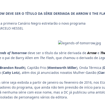
W DEVE SER O TÍTULO DA SÉRIE DERIVADA DE ARROW E THE FL
 a primeira Canário Negro estrelarão o novo programa
MARCELO HESSEL
ends of Tomorrow
deve ser o título da série derivada de
Arrow
e
Th
e o pai de Barry Allen em
The Flas
h, que chamou o derivado de
Leg
Brandon Routh
), Capitão Frio (
Wentworth Miller
), Onda Térmica (
D
 (
Caity Lotz
), além dos já anunciados novatos Mulher-Gavião (
Cia
 série seja exibida a partir de janeiro ou fevereiro de 2016, nos E
iadores do programa, que ainda não tem previsão de início para s
á nenhuma série com esse nome, mas a DC já publicou uma antol
 isoladas de personagens vários da editora.