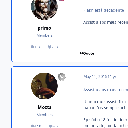
Flash está decadente
Assistiu aos mais recen
primo
Members
13k
2.2k
posts
Reputation
Quote
May 11, 2015
11 yr
Assistiu aos mais recen
Último que assisti foi 
Mozts
papai. Iris sempre ache
Members
Episódio 18 foi de doer
melhorado, ainda achei
4.5k
862
posts
Reputation