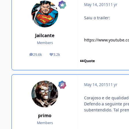
May 14, 2015
11 yr
Saiu o trailer:
Jailcante
https://www.youtube
Members
29.6k
3.2k
posts
Reputation
Quote
May 14, 2015
11 yr
Corajoso e de qualidad
Defendo a seguinte pre
subentendido. Tal prem
primo
Members