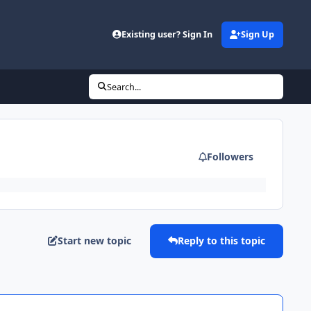
Existing user? Sign In
Sign Up
Search...
Followers
Start new topic
Reply to this topic