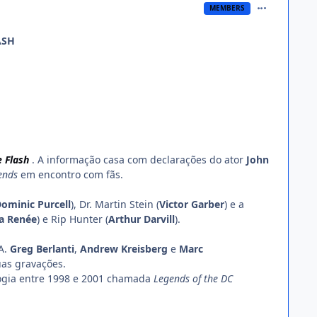
comment_135
MEMBERS
ASH
e Flash
. A informação casa com declarações do ator
John
ends
em encontro com fãs.
ominic Purcell
), Dr. Martin Stein (
Victor Garber
) e a
ra Renée
) e Rip Hunter (
Arthur Darvill
).
UA.
Greg Berlanti
,
Andrew Kreisberg
e
Marc
uas gravações.
ogia entre 1998 e 2001 chamada
Legends of the DC