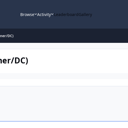
Browse
Activity
Leaderboard
Gallery
ner/DC)
ner/DC)