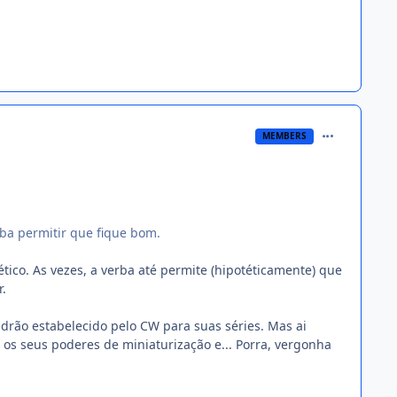
comment_135
MEMBERS
rba permitir que fique bom.
ico. As vezes, a verba até permite (hipotéticamente) que
.
drão estabelecido pelo CW para suas séries. Mas ai
 os seus poderes de miniaturização e... Porra, vergonha