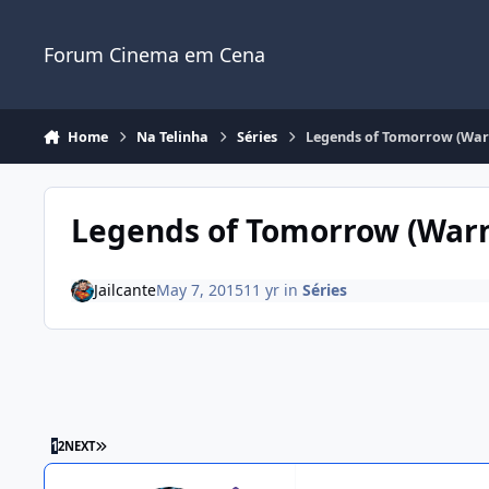
Jump to content
Forum Cinema em Cena
Home
Na Telinha
Séries
Legends of Tomorrow (War
Legends of Tomorrow (War
Jailcante
May 7, 2015
11 yr
in
Séries
1
2
NEXT