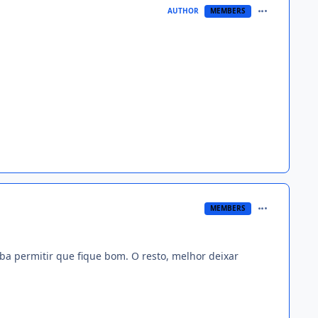
comment_135
AUTHOR
MEMBERS
comment_135
MEMBERS
rba permitir que fique bom. O resto, melhor deixar