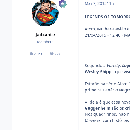
May 7, 2015
11 yr
LEGENDS OF TOMORRO
Atom, Mulher-Gavião e
Jailcante
21/04/2015 - 12:40 - 
Members
29.6k
3.2k
posts
Reputation
Segundo a
Variety
,
Leg
Wesley Shipp
- que viv
Estarão na série Atom (
primeira Canário Negro
A ideia é que essa nova
Guggenheim
são os cr
Nos quadrinhos, não h
Universe
, com histórias