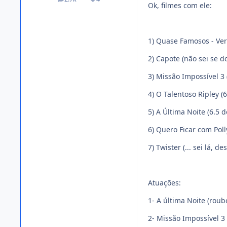
posts
Reputation
Ok, filmes com ele:
1) Quase Famosos - Vers
2) Capote (não sei se d
3) Missão Impossível 3 
4) O Talentoso Ripley (6
5) A Última Noite (6.5 d
6) Quero Ficar com Poll
7) Twister (... sei lá, 
Atuações:
1- A última Noite (rou
2- Missão Impossível 