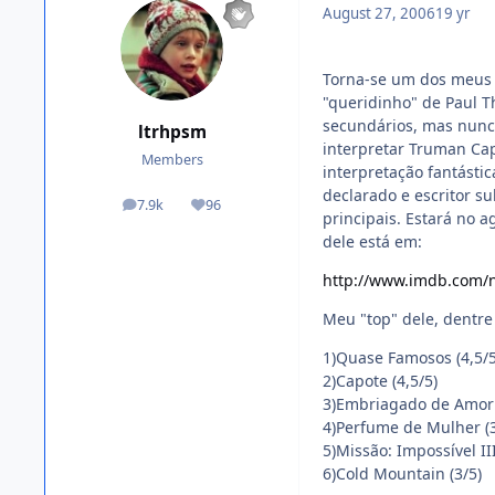
August 27, 2006
19 yr
Torna-se um dos meus a
"queridinho" de Paul 
secundários, mas nunca
ltrhpsm
interpretar Truman Ca
Members
interpretação fantást
declarado e escritor s
7.9k
96
posts
Reputation
principais. Estará no a
dele está em:
http://www.imdb.com
Meu "top" dele, dentre 
1)Quase Famosos (4,5/5
2)Capote (4,5/5)
3)Embriagado de Amor 
4)Perfume de Mulher (3
5)Missão: Impossível III
6)Cold Mountain (3/5)