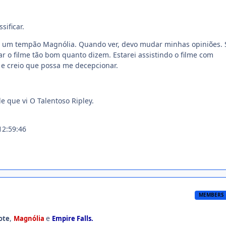
sificar.
z um tempão Magnólia. Quando ver, devo mudar minhas opiniões. 
 o filme tão bom quanto dizem. Estarei assistindo o filme com
s e creio que possa me decepcionar.
e que vi O Talentoso Ripley.
12:59:46
MEMBERS
,
e
ote
Magnólia
Empire Falls.