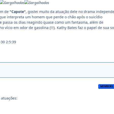
ém de
"Capote"
, gostei muito da atuação dele no drama independ
que interpreta um homem que perde o chão após o suicídio
a e passa os dias reagindo quase como um fantasma, além de
 vício em odor de gasolina (!!!). Kathy Bates faz o papel de sua s
30 2:5:39
MEMBERS
 atuações: