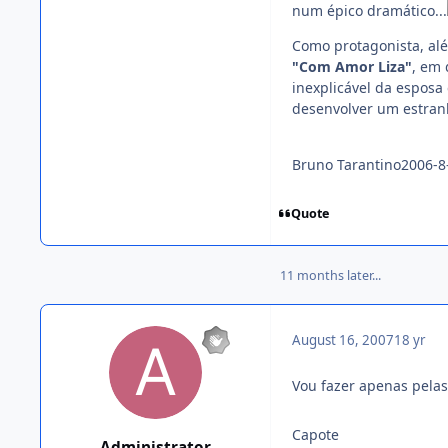
num épico dramático...
Como protagonista, al
"Com Amor Liza"
, em 
inexplicável da espos
desenvolver um estranho
Bruno Tarantino2006-8-
Quote
11 months later...
August 16, 2007
18 yr
Vou fazer apenas pelas
Capote
Administrator