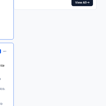
View All
comment_216863
nte
o
ico.
do