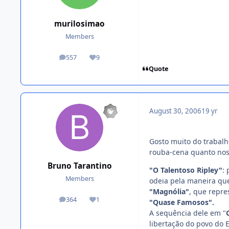
murilosimao
Members
557
9
posts
Reputation
Quote
August 30, 2006
19 yr
Gosto muito do trabal
rouba-cena quanto nos
Bruno Tarantino
"O Talentoso Ripley"
:
Members
odeia pela maneira que
"Magnólia"
, que repre
364
1
"Quase Famosos".
posts
Reputation
A sequência dele em "
libertação do povo do 