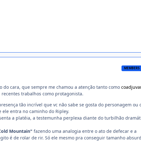
MEMBERS
ho do cara, que sempre me chamou a atenção tanto como
coadjuva
 recentes trabalhos como protagonista.
 presença tão incrível que vc não sabe se gosta do personagem ou 
 ele entra no caminho do Ripley.
senta a platéia, a testemunha perplexa diante do turbilhão dramát
Cold Mountain"
fazendo uma analogia entre o ato de defecar e a
Egito é de rolar de rir. Só ele mesmo pra conseguir tamanho absur