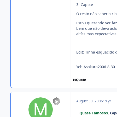
3- Capote
O resto não saberia clas
Estou querendo ver fa
bem que não devo achar
altíssimas expectativa
Edit: Tinha esquecido d
Yoh Asakura2006-8-30 
Quote
August 30, 2006
19 yr
Quase Famosos
,
Cap