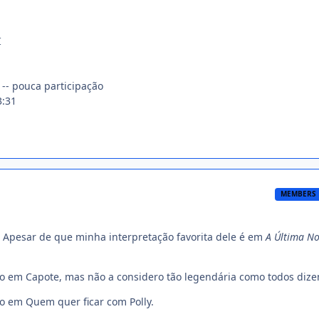
I
-- pouca participação
3:31
MEMBERS
. Apesar de que minha interpretação favorita dele é em
A Última No
ão em Capote, mas não a considero tão legendária como todos dize
o em Quem quer ficar com Polly.