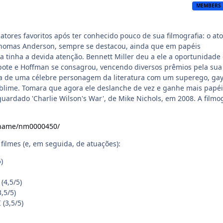
MEMBERS
tores favoritos após ter conhecido pouco de sua filmografia: o ato
Thomas Anderson, sempre se destacou, ainda que em papéis
 tinha a devida atenção. Bennett Miller deu a ele a oportunidade
pote e Hoffman se consagrou, vencendo diversos prêmios pela sua
ica de uma célebre personagem da literatura com um superego, ga
ublime. Tomara que agora ele deslanche de vez e ganhe mais papéi
guardado 'Charlie Wilson's War', de Mike Nichols, em 2008. A filmo
/name/nm0000450/
filmes (e, em seguida, de atuações):
)
(4,5/5)
,5/5)
 (3,5/5)