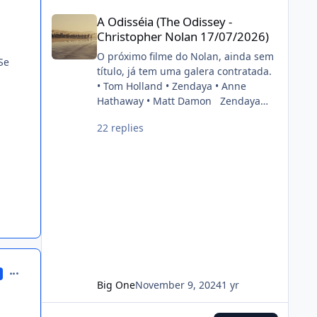
cinéfilo2012-05-16 20:39:06
A Odisséia (The Odissey - Christopher Nolan 17/07/2026)
painel do estúdio da CinemaCon
A Odisséia (The Odissey -
2022. FONTE: OMELETE
Christopher Nolan 17/07/2026)
O próximo filme do Nolan, ainda sem
Se
título, já tem uma galera contratada.
• Tom Holland • Zendaya • Anne
Hathaway • Matt Damon Zendaya
and Anne Hathaway have been cast
22 replies
in Christopher Nolan’s next film. Also
starring Tom Holland and Matt
Damon. (Source: Deadline)
pic.twitter.com/DgwWlBhUxF —
DiscussingFilm (@DiscussingFilm)
November 8, 2024
comment_216860
Big One
November 9, 2024
1 yr