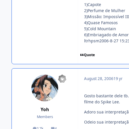
1)Capote
2)Perfume de Mulher
3)Missão: Impossível II
4)Quase Famosos
5)Cold Mountain
6)Embriagado de Amor 
ltrhpsm2006-8-27 15:2
Quote
August 28, 2006
19 yr
Gosto bastante dele tb
filme do Spike Lee.
Yoh
Adoro sua interpretaç
Members
Odeio sua interpretaçã
2.7k
4