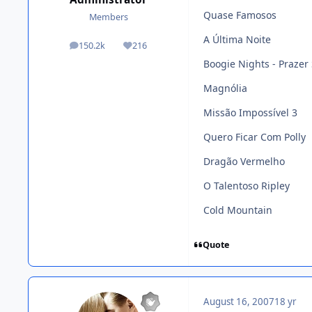
Quase Famosos
Members
A Última Noite
150.2k
216
posts
Reputation
Boogie Nights - Prazer
Magnólia
Missão Impossível 3
Quero Ficar Com Polly
Dragão Vermelho
O Talentoso Ripley
Cold Mountain
Quote
August 16, 2007
18 yr