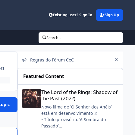
Existing user? Sign In
Sign Up
Search...
Announcements
Regras do Fórum CeC
Hide an
ers
Featured Content
The Lord of the Rings: Shadow of the Past (202?)
The Lord of the Rings: Shadow of
the Past (202?)
topic
Novo filme de 'O Senhor dos Anéis'
está em desenvolvimento ⚔️
• Título provisório: 'A Sombra do
Passado'
• Stephen Colbert, seu filho e a