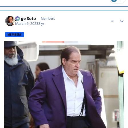
comment_1454095
Jorge Soto
Members
March 6, 2023
3 yr
MEMBERS