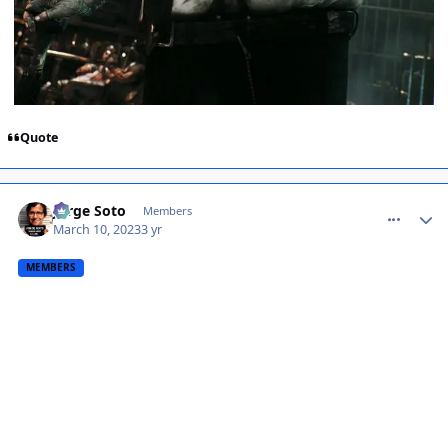
Quote
comment_1454188
Jorge Soto
Members
March 10, 2023
3 yr
MEMBERS