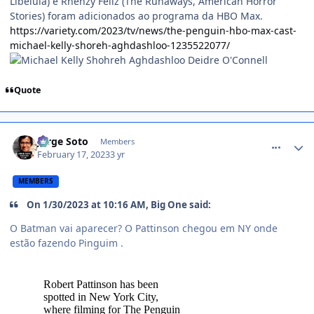
Libélula) e Rhenzy Feliz (The Runaways, American Horror
Stories) foram adicionados ao programa da HBO Max.
https://variety.com/2023/tv/news/the-penguin-hbo-max-cast-
michael-kelly-shoreh-aghdashloo-1235522077/
Quote
comment_1453873
Jorge Soto
Members
February 17, 2023
3 yr
MEMBERS
On 1/30/2023 at 10:16 AM, Big One said:
O Batman vai aparecer? O Pattinson chegou em NY onde
estão fazendo Pinguim .