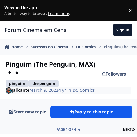
Jump to content
View in the app
×
Di
A better way to browse.
Learn more
.
Forum Cinema em Cena
Sign In
Home
Sucessos do Cinema
DC Comics
Pinguim (The Pen
Pinguim (The Penguin, MAX)
Followers
pinguim
the penguin
Jailcante
March 9, 2022
4 yr
in
DC Comics
Start new topic
Reply to this topic
PAGE 1 OF 4
NEXT