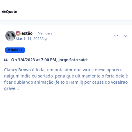
Quote
comment_1454228
Questão
Members
March 11, 2023
3 yr
MEMBERS
On 3/4/2023 at 7:00 PM, Jorge Soto said:
Clancy Brown é foda, um puta ator que vira e mexe aparece
nalgum indie ou seriado, pena que ultimamente o forte dele é
ficar dublando animação (feito o Hamill) por causa do vozeirao
grave...