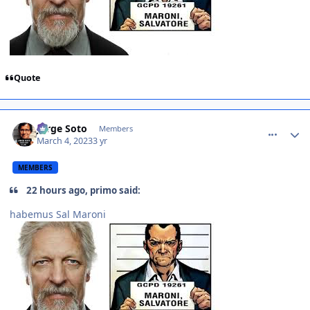
Quote
comment_1454063
Jorge Soto
Members
March 4, 2023
3 yr
MEMBERS
22 hours ago, primo said:
habemus Sal Maroni