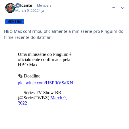
comment_1444416
Jailcante
Members
March 9, 2022
4 yr
MEMBERS
HBO Max confirmou oficialmente a minissérie pro Pinguim do
filme recente do Batman.