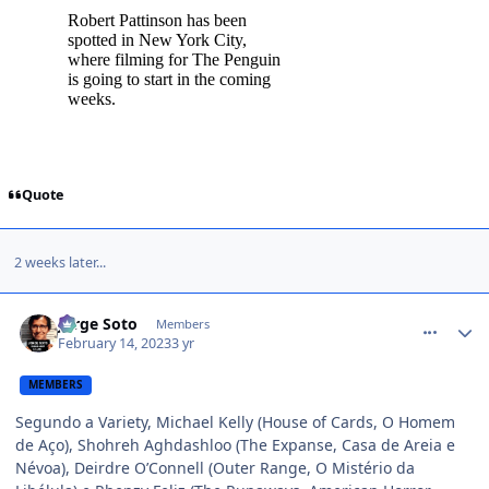
Quote
2 weeks later...
comment_1453812
Jorge Soto
Members
February 14, 2023
3 yr
MEMBERS
Segundo a Variety, Michael Kelly (House of Cards, O Homem
de Aço), Shohreh Aghdashloo (The Expanse, Casa de Areia e
Névoa), Deirdre O’Connell (Outer Range, O Mistério da