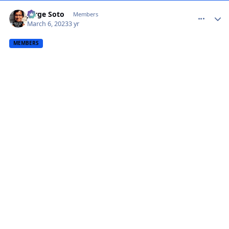
comment_1454097
Jorge Soto
Members
March 6, 2023
3 yr
MEMBERS