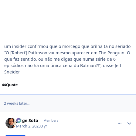
um insider confirmou que o morcego que brilha ta no seriado
“O [Robert] Pattinson vai mesmo aparecer em The Penguin. O
que faz sentido, ou não me digas que numa série de 6
episódios não há uma única cena do Batman?!”, disse Jeff
Sneider.
Quote
2 weeks later...
comment_1454024
Jorge Soto
Members
March 2, 2023
3 yr