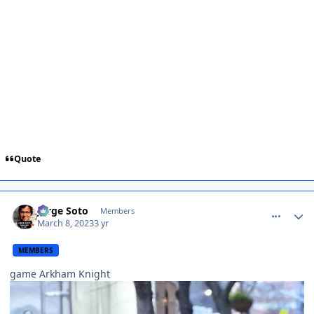
Quote
comment_1454149
Jorge Soto
Members
March 8, 2023
3 yr
MEMBERS
game Arkham Knight