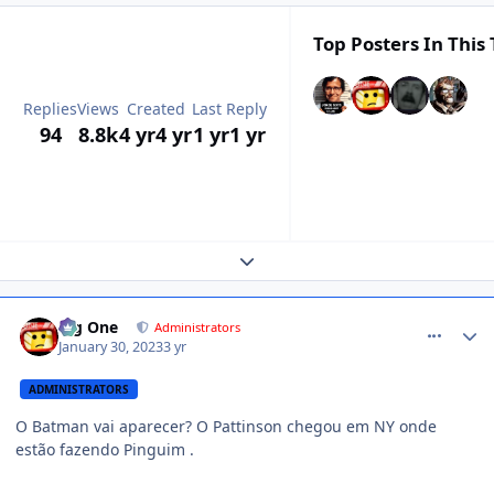
Top Posters In This 
Replies
Views
Created
Last Reply
94
8.8k
4 yr
4 yr
1 yr
1 yr
Expand topic overview
comment_1453337
Big One
Administrators
January 30, 2023
3 yr
ADMINISTRATORS
O Batman vai aparecer? O Pattinson chegou em NY onde
estão fazendo Pinguim .