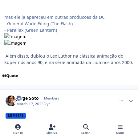
mas ele ja apareceu em outras producoes da DC
- General Wade Eiling (The Flash)
- Parallax (Green Lantern)
Além disso, dublou o Lex Luthor na clássica animação do
Super nos anos 90, e na série animada da Liga nos anos 2000.
Quote
comment_1454395
Jorge Soto
Members
March 17, 2023
3 yr
MEMBERS
Sign In
Sign Up
Search
Menu