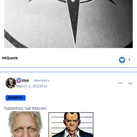
Quote
1
comment_1454052
primo
Members
March 3, 2023
3 yr
MEMBERS
habemus Sal Maroni