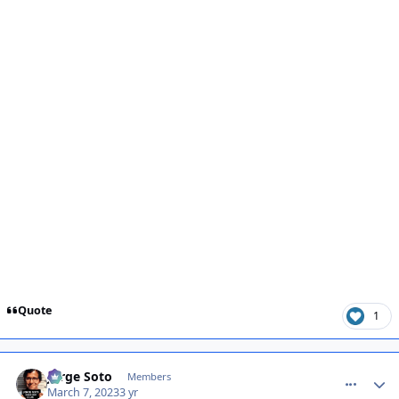
Quote
1
comment_1454112
Jorge Soto
Members
March 7, 2023
3 yr