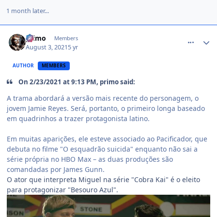
1 month later...
comment_1438650
primo
Members
August 3, 2021
5 yr
AUTHOR
MEMBERS
On 2/23/2021 at 9:13 PM, primo said:
A trama abordará a versão mais recente do personagem, o
jovem Jamie Reyes. Será, portanto, o primeiro longa baseado
em quadrinhos a trazer protagonista latino.
Em muitas aparições, ele esteve associado ao Pacificador, que
debuta no filme "O esquadrão suicida" enquanto não sai a
série própria no HBO Max – as duas produções são
comandadas por James Gunn.
O ator que interpreta Miguel na série "Cobra Kai" é o eleito
para protagonizar "Besouro Azul".