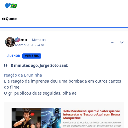
💙
🇧🇷
Quote
comment_1444405
primo
Members
March 9, 2022
4 yr
AUTHOR
MEMBERS
8 minutes ago, Jorge Soto said:
reação da Bruninha
E a reação da imprensa deu uma bombada em outros cantos
do filme.
O g1 publicou duas seguidas, olha ae