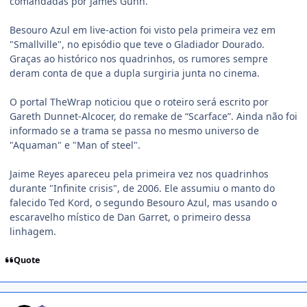
comandadas por James Gunn.
Besouro Azul em live-action foi visto pela primeira vez em
"Smallville", no episódio que teve o Gladiador Dourado.
Graças ao histórico nos quadrinhos, os rumores sempre
deram conta de que a dupla surgiria junta no cinema.
O portal TheWrap noticiou que o roteiro será escrito por
Gareth Dunnet-Alcocer, do remake de “Scarface”. Ainda não foi
informado se a trama se passa no mesmo universo de
"Aquaman" e "Man of steel".
Jaime Reyes apareceu pela primeira vez nos quadrinhos
durante "Infinite crisis", de 2006. Ele assumiu o manto do
falecido Ted Kord, o segundo Besouro Azul, mas usando o
escaravelho místico de Dan Garret, o primeiro dessa
linhagem.
Quote
comment_1434072