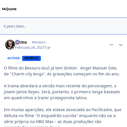
Quote
6 years later...
comment_1434064
primo
Members
February 24, 2021
5 yr
AUTHOR
MEMBERS
O filme do Besouro Azul já tem diretor: Angel Manuel Soto,
de "Charm city kings”. As gravações começam no fim do ano.
A trama abordará a versão mais recente do personagem, o
jovem Jamie Reyes. Será, portanto, o primeiro longa baseado
em quadrinhos a trazer protagonista latino.
Em muitas aparições, ele esteve associado ao Pacificador, que
debuta no filme "O esquadrão suicida" enquanto não sai a
série própria no HBO Max – as duas produções são