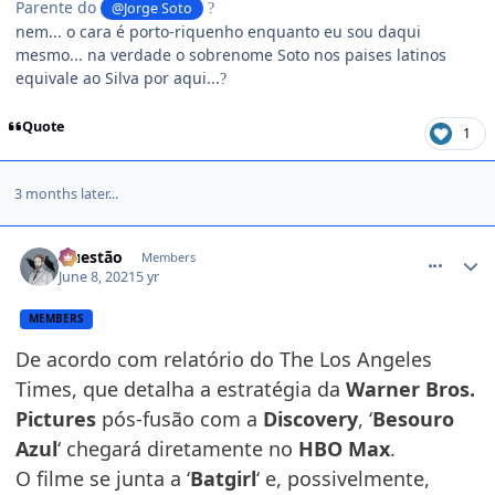
Parente do
@Jorge Soto
?
nem... o cara é porto-riquenho enquanto eu sou daqui
mesmo... na verdade o sobrenome Soto nos paises latinos
equivale ao Silva por aqui...
?
Quote
1
3 months later...
comment_1437280
Questão
Members
June 8, 2021
5 yr
MEMBERS
De acordo com relatório do The Los Angeles
Times, que detalha a estratégia da
Warner Bros.
Pictures
pós-fusão com a
Discovery
, ‘
Besouro
Azul
‘ chegará diretamente no
HBO Max
.
O filme se junta a ‘
Batgirl
‘ e, possivelmente,