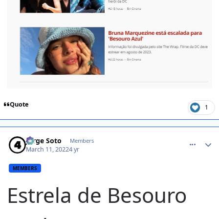
Quote
1
comment_1444486
Jorge Soto
Members
March 11, 2022
4 yr
MEMBERS
Estrela de Besouro