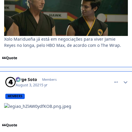
Xolo Maridueña já está em negociações para viver Jamie
Reyes no longa, pelo HBO Max, de acordo com o The Wrap.
Quote
comment_1438655
Jorge Soto
Members
August 3, 2021
5 yr
MEMBERS
Quote