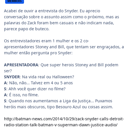
MEMBERS
Acabei de ouvir a entrevista do Snyder. Eu aprecio
conversação sobre o assunto assim como o próximo, mas as
palavras do Zack foram bem casuais e não indicam nada,
parece papo de buteco.
Os entrevistadores eram 1 mulher e os 2 co-
apresentadores Stoney and Bill, que tentam ser engraçados, a
mulher então pergunta pro Snyder:
APRESENTADORA
:
Que super herois Stoney and Bill podem
ser?
SNYDER
: Na vida real ou Halloween?
A
: Não, não... Talvez em 4 ou 5 anos
S
: Ahh você quer dizer no filme?
A
: É isso, no filme.
S
: Quando nos aumentamos a Liga da Justiça... Puxamos
heróis mais obscuros, tipo Besouro Azul ou coisas assim.
http://batman-news.com/2014/10/29/zack-snyder-calls-detroit-
radio-station-talk-batman-v-superman-dawn-justice-audio/