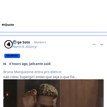
Quote
comment_1444392
Jorge Soto
Members
March 8, 2022
4 yr
MEMBERS
4 hours ago, Jailcante said:
Bruna Marquezine entra pro elenco:
nao rolou Supergirl entao que seja o que for...