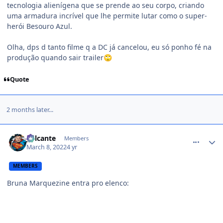
tecnologia alienígena que se prende ao seu corpo, criando
uma armadura incrível que lhe permite lutar como o super-
herói Besouro Azul.
Olha, dps d tanto filme q a DC já cancelou, eu só ponho fé na
produção quando sair trailer
🙄
Quote
2 months later...
comment_1444389
Jailcante
Members
March 8, 2022
4 yr
MEMBERS
Bruna Marquezine entra pro elenco: