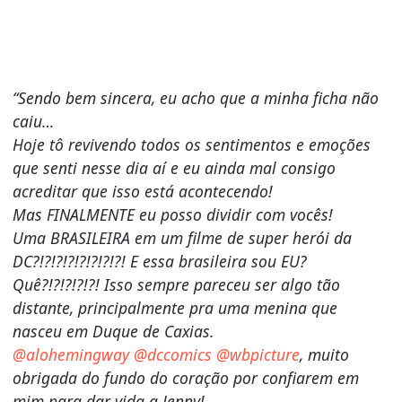
“Sendo bem sincera, eu acho que a minha ficha não
caiu…
Hoje tô revivendo todos os sentimentos e emoções
que senti nesse dia aí e eu ainda mal consigo
acreditar que isso está acontecendo!
Mas FINALMENTE eu posso dividir com vocês!
Uma BRASILEIRA em um filme de super herói da
DC?!?!?!?!?!?!?!?! E essa brasileira sou EU?
Quê?!?!?!?!?! Isso sempre pareceu ser algo tão
distante, principalmente pra uma menina que
nasceu em Duque de Caxias.
@alohemingway
@dccomics
@wbpicture
, muito
obrigada do fundo do coração por confiarem em
mim para dar vida a Jenny!