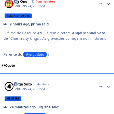
Big One
Administrators
February 24, 2021
5 yr
ADMINISTRATORS
9 hours ago, primo said:
O filme do Besouro Azul já tem diretor:
Angel Manuel Soto
,
de "Charm city kings”. As gravações começam no fim do ano.
Parente do
@Jorge Soto
?
Quote
comment_1434076
Jorge Soto
Members
February 24, 2021
5 yr
MEMBERS
24 minutes ago, Big One said: