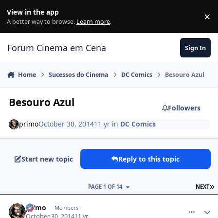
Jump to content
View in the app
×
Di
A better way to browse.
Learn more
.
Forum Cinema em Cena
Sign In
Home
Sucessos do Cinema
DC Comics
Besouro Azul
Besouro Azul
Followers
primo
October 30, 2014
11 yr
in
DC Comics
Start new topic
Reply to this topic
PAGE 1 OF 14
NEXT
comment_1346827
primo
Members
October 30, 2014
11 yr