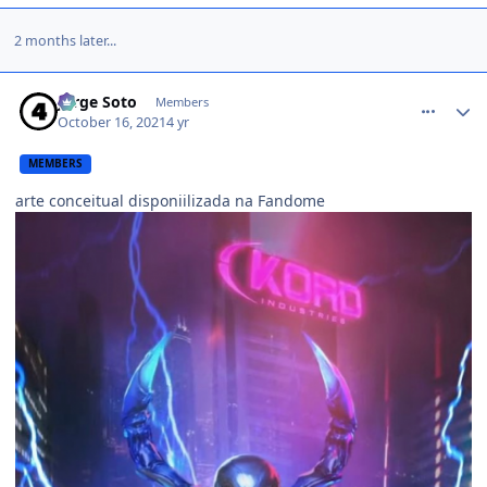
2 months later...
comment_1440475
Jorge Soto
Members
October 16, 2021
4 yr
MEMBERS
arte conceitual disponiilizada na Fandome