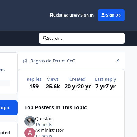
Existing user? Sign In
Sign Up
Search...
Announcements
Regras do Fórum CeC
Hide an
ers
Replies
Views
Created
Last Reply
159
25.6k
20 yr
20 yr
7 yr
7 yr
Top Posters In This Topic
topic
Questão
19 posts
Administrator
voted
17 posts