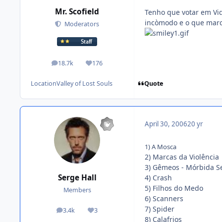
Mr. Scofield
Tenho que votar em Vi
incòmodo e o que marc
Moderators
18.7k
176
posts
Reputation
Quote
Location
Valley of Lost Souls
April 30, 2006
20 yr
1) A Mosca
2) Marcas da Violência
3) Gêmeos - Mórbida S
Serge Hall
4) Crash
5) Filhos do Medo
Members
6) Scanners
7) Spider
3.4k
3
posts
Reputation
8) Calafrios