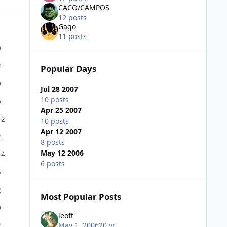
CACO/CAMPOS
12 posts
Gago
11 posts
0
2
Popular Days
0
Jul 28 2007
10 posts
6
Apr 25 2007
12
10 posts
Apr 12 2007
2
8 posts
May 12 2006
14
6 posts
5
2
Most Popular Posts
0
leoff
May 1, 2006
20 yr
2