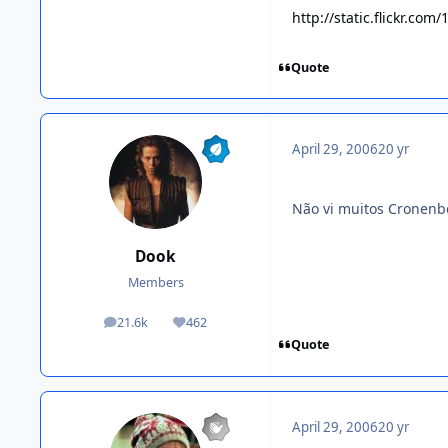
http://static.flickr.co
Quote
April 29, 2006
20 yr
Não vi muitos Cronen
Dook
Members
21.6k
462
posts
Reputation
Quote
April 29, 2006
20 yr