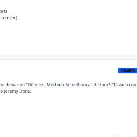
orta
so rever)
MEMBERS
omo deixaram "Gêmeos, Mórbida Semelhança" de fora? Clássico co
o Jeremy Irons.