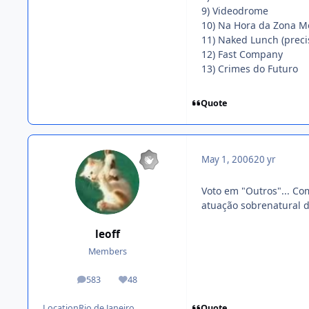
9) Videodrome
10) Na Hora da Zona M
11) Naked Lunch (preci
12) Fast Company
13) Crimes do Futuro
Quote
May 1, 2006
20 yr
Voto em "Outros"... C
atuação sobrenatural d
leoff
Members
583
48
posts
Reputation
Quote
Location
Rio de Janeiro