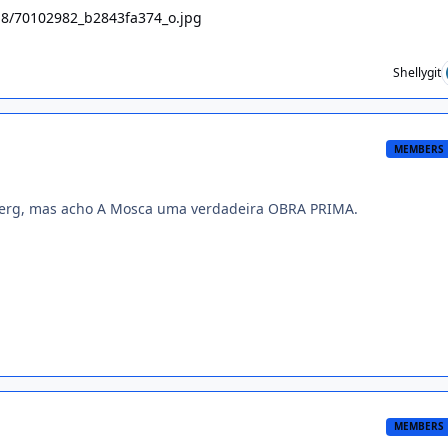
m/18/70102982_b2843fa374_o.jpg
Shellygit
MEMBERS
berg, mas acho A Mosca uma verdadeira OBRA PRIMA.
MEMBERS