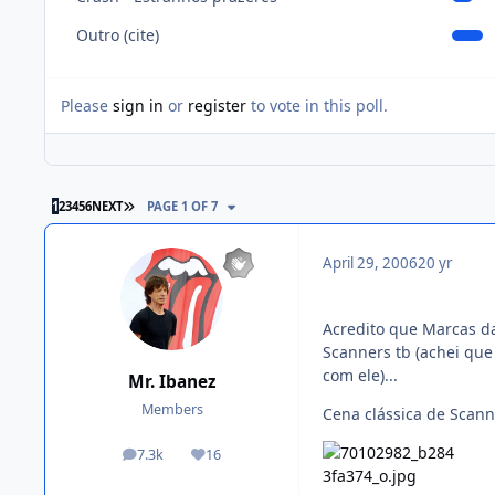
Outro (cite)
Please
sign in
or
register
to vote in this poll.
1
2
3
4
5
6
NEXT
PAGE 1 OF 7
April 29, 2006
20 yr
Acredito que Marcas da
Scanners tb (achei que
com ele)...
Mr. Ibanez
Members
Cena clássica de Scann
7.3k
16
posts
Reputation