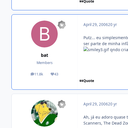
Quote
April 29, 2006
20 yr
Putz... eu simplesmen
ser parte de minha in
qndo cria
bat
Members
11.8k
43
posts
Reputation
Quote
April 29, 2006
20 yr
Ah, já eu adoro quase 
Scanners, The Dead Zon