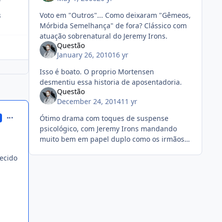
Voto em "Outros"... Como deixaram "Gêmeos,
3
Mórbida Semelhança" de fora? Clássico com
atuação sobrenatural do Jeremy Irons.
Questão
January 26, 2010
16 yr
Isso é boato. O proprio Mortensen
desmentiu essa historia de aposentadoria.
Questão
December 24, 2014
11 yr
comment_155465
Ótimo drama com toques de suspense
psicológico, com Jeremy Irons mandando
muito bem em papel duplo como os irmãos
gêmeos ginecologistas. Vale a conferida.
recido