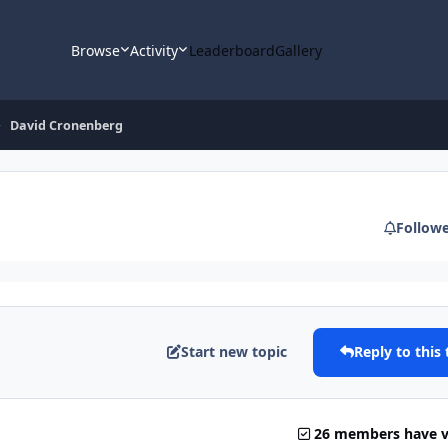
Browse
Activity
Leaderboard
Gallery
David Cronenberg
Follow
Start new topic
Reply to this 
26 members have 