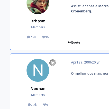
Assisti apenas a
Marcas
Cronenberg.
ltrhpsm
Members
7.9k
96
posts
Reputation
Quote
April 29, 2006
20 yr
O melhor dos mais no
Noonan
Members
7.2k
9
posts
Reputation